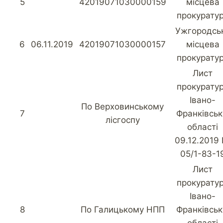
5
42019071030000159
місцева
прокурату
Ужгородсь
6
06.11.2019
42019071030000157
місцева
прокурату
Лист
прокурату
Івано-
По Верховинському
7
Франківськ
лісгоспу
області
09.12.2019
05/1-83-1
Лист
прокурату
Івано-
8
По Галицькому НПП
Франківськ