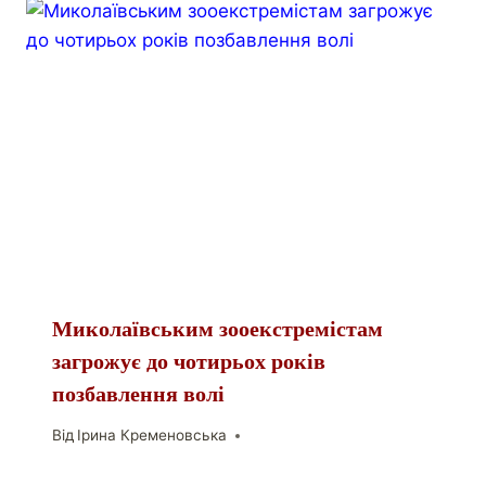
Миколаївським зооекстремістам
загрожує до чотирьох років
позбавлення волі
Від
Ірина Кременовська