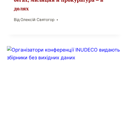
долях
Від
Олексій Святогор