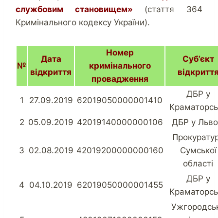
службовим становищем»
(стаття 364
Кримінального кодексу України).
Номер
Дата
Суб’єкт
№
кримінального
відкриття
відкритт
провадження
ДБР у
1
27.09.2019
62019050000001410
Краматорсь
2
05.09.2019
42019140000000106
ДБР у Льво
Прокурату
3
02.08.2019
42019200000000160
Сумської
області
ДБР у
4
04.10.2019
62019050000001455
Краматорсь
Ужгородсь