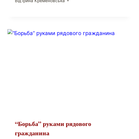
Від
Ірина Кременовська
“Борьба” руками рядового
гражданина