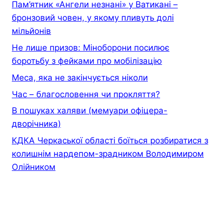
Пам’ятник «Ангели незнані» у Ватикані –
бронзовий човен, у якому пливуть долі
мільйонів
Не лише призов: Міноборони посилює
боротьбу з фейками про мобілізацію
Меса, яка не закінчується ніколи
Час – благословення чи прокляття?
В пошуках халяви (мемуари офiцера-
дворiчника)
КДКА Черкаської області боїться розбиратися з
колишнім нардепом-зрадником Володимиром
Олійником