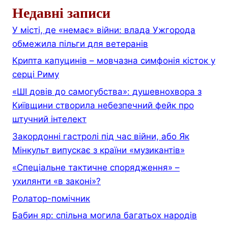
Недавні записи
У місті, де «немає» війни: влада Ужгорода
обмежила пільги для ветеранів
Крипта капуцинів – мовчазна симфонія кісток у
серці Риму
«ШІ довів до самогубства»: душевнохвора з
Київщини створила небезпечний фейк про
штучний інтелект
Закордонні гастролі під час війни, або Як
Мінкульт випускає з країни «музикантів»
«Спеціальне тактичне спорядження» –
ухилянти «в законі»?
Ролатор-помічник
Бабин яр: спільна могила багатьох народів