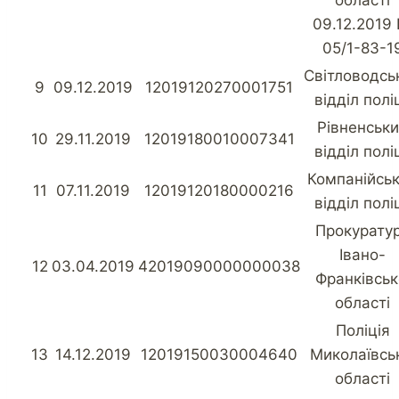
області
09.12.2019
05/1-83-1
Світловодсь
9
09.12.2019
12019120270001751
відділ поліц
Рівненськ
10
29.11.2019
12019180010007341
відділ поліц
Компанійсь
11
07.11.2019
12019120180000216
відділ поліц
Прокурату
Івано-
12
03.04.2019
42019090000000038
Франківськ
області
Поліція
13
14.12.2019
12019150030004640
Миколаївсь
області