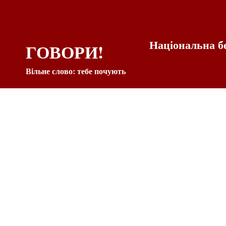
Національна б
ГОВОРИ!
Вільне слово: тебе почують