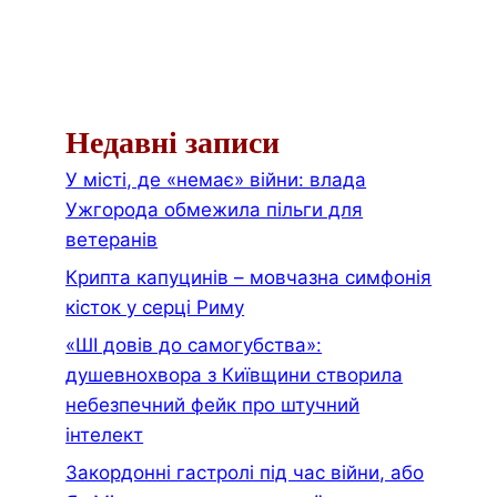
Недавні записи
У місті, де «немає» війни: влада
Ужгорода обмежила пільги для
ветеранів
Крипта капуцинів – мовчазна симфонія
кісток у серці Риму
«ШІ довів до самогубства»:
душевнохвора з Київщини створила
небезпечний фейк про штучний
інтелект
Закордонні гастролі під час війни, або