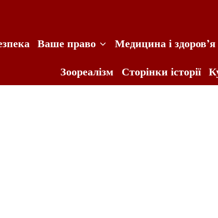
езпека
Ваше право
Медицина і здоров’я
Зоореалізм
Сторінки історії
К