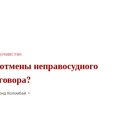
ДОЧИНСТВО
 отмены неправосудного
говора?
онд Коломбай