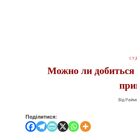
СУ
Можно ли добиться
при
Від
Райм
Поділитися: