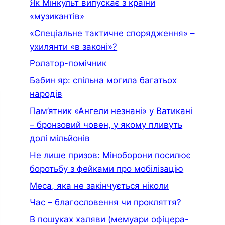
Як Мінкульт випускає з країни
«музикантів»
«Спеціальне тактичне спорядження» –
ухилянти «в законі»?
Ролатор-помічник
Бабин яр: спільна могила багатьох
народів
Пам’ятник «Ангели незнані» у Ватикані
– бронзовий човен, у якому пливуть
долі мільйонів
Не лише призов: Міноборони посилює
боротьбу з фейками про мобілізацію
Меса, яка не закінчується ніколи
Час – благословення чи прокляття?
В пошуках халяви (мемуари офiцера-