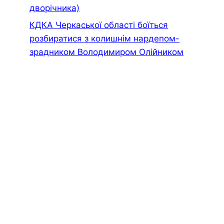
дворiчника)
КДКА Черкаської області боїться
розбиратися з колишнім нардепом-
зрадником Володимиром Олійником