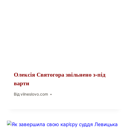
Олексія Святогора звільнено з-під
варти
Від
vilneslovo.com