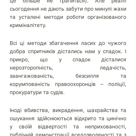
це більше не трапиться). Але реалії
сьогодення не дають забути про минулі жахи
та усталені методи роботи організованого
криміналітету.
Всі ці методи збагачення ласих до чужого
добра спритників дістались нам у спадок. І
прикро, що у спадок дісталися
нерозторопність, ледачість,
заангажованість, безсилля та
корумпованість правоохоронців – поліції,
прокуратури та судів.
Іноді вбивства, викрадення, шахрайства та
ошукання здійснюються відкрито та цинічно
у своїй відвертості та неприхованості,
публічній демонстрації вседозволеності та з