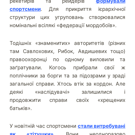
рекетирів та рейдерів
формували
спортсмени
. Для прикриття ієрархічної
структури цих угруповань створювалися
номінальні всілякі «федерації мордобоїв».
Тодішніх «знаменитих» авторитетів (різних
там Савлохових, Рибок, Авдишевих тощо)
правоохоронці по одному виловили та
заґратували. Когось прибрали свої ж
поплічники за борги та за підозрами у зраді
загальної справи. Хтось втік за кордон. Але
деякі «наслідувачі» залишилися і
продовжити справи своїх «хрещених
батьків».
У новітній час спортсмени
стали витребувані
як «тітушки»
. Вони неодноразово