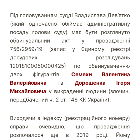
Під головуванням судді Владислава Дев’ятко
(який одночасно обіймає адміністративну
посаду голови суду) має бути розглянуто
обвинувальний акт у провадженні
756/2959/19 (запис у Єдиному реєстрі
досудових розслідувань
12018100050000425) по обвинуваченню
двох фігурантів:
Семехи Валентина
Валерійовича
та
Дорошенка Ігоря
Михайловича
у викраденні людини (злочин,
передбачений ч. 2 ст. 146 КК України).
Виходячи з індексу (реєстраційного номеру)
справи очевидно, що провадження
розпочалося ще в 2019 році. Йому