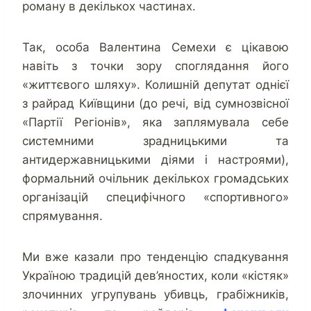
роману в декількох частинах.
Так, особа Валентина Семехи є цікавою
навіть з точки зору споглядання його
«життєвого шляху». Колишній депутат однієї
з райрад Київщини (до речі, від сумнозвісної
«Партії Регіонів», яка заплямувала себе
системними зрадницькими та
антидержавницькими діями і настроями),
формальний очільник декількох громадських
організацій специфічного «спортивного»
спрямування.
Ми вже казали про тенденцію спадкування
Україною традицій дев’яностих, коли «кістяк»
злочинних угрупувань убивць, грабіжників,