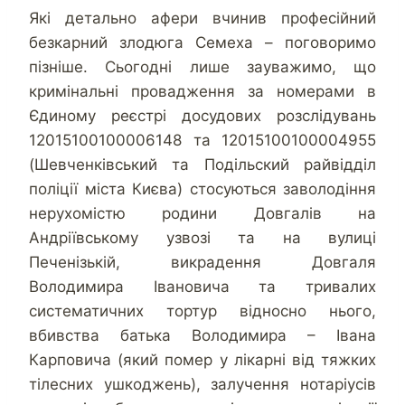
Які детально афери вчинив професійний
безкарний злодюга Семеха – поговоримо
пізніше. Сьогодні лише зауважимо, що
кримінальні провадження за номерами в
Єдиному реєстрі досудових розслідувань
12015100100006148 та 12015100100004955
(Шевченківський та Подільский райвідділ
поліції міста Києва) стосуються заволодіння
нерухомістю родини Довгалів на
Андріївському узвозі та на вулиці
Печенізькій, викрадення Довгаля
Володимира Івановича та тривалих
систематичних тортур відносно нього,
вбивства батька Володимира – Івана
Карповича (який помер у лікарні від тяжких
тілесних ушкоджень), залучення нотаріусів