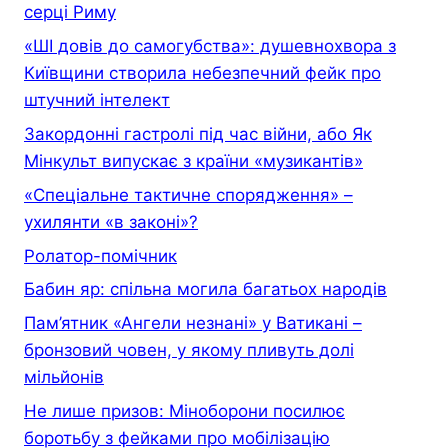
серці Риму
«ШІ довів до самогубства»: душевнохвора з
Київщини створила небезпечний фейк про
штучний інтелект
Закордонні гастролі під час війни, або Як
Мінкульт випускає з країни «музикантів»
«Спеціальне тактичне спорядження» –
ухилянти «в законі»?
Ролатор-помічник
Бабин яр: спільна могила багатьох народів
Пам’ятник «Ангели незнані» у Ватикані –
бронзовий човен, у якому пливуть долі
мільйонів
Не лише призов: Міноборони посилює
боротьбу з фейками про мобілізацію