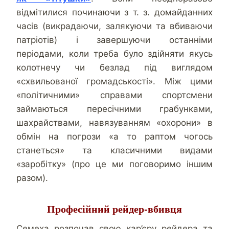
відмітилися починаючи з т. з. домайданних
часів (викрадаючи, залякуючи та вбиваючи
патріотів) і завершуючи останніми
періодами, коли треба було здійняти якусь
колотнечу чи безлад під виглядом
«схвильованої громадськості». Між цими
«політичними» справами спортсмени
займаються пересічними грабунками,
шахрайствами, навязуванням «охорони» в
обмін на погрози «а то раптом чогось
станеться» та класичними видами
«заробітку» (про це ми поговоримо іншим
разом).
Професійний рейдер-вбивця
Семеха розпочав свою кар’єру рейдера та