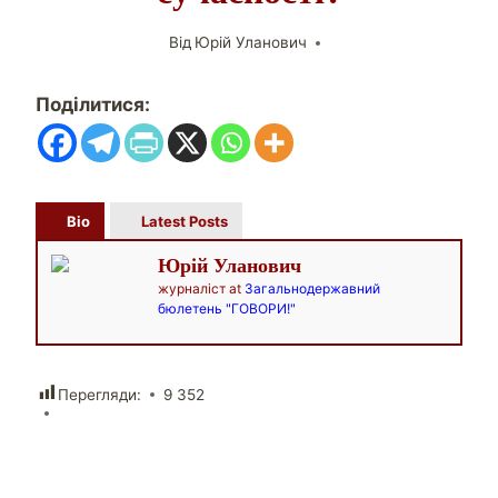
Від
Юрій Уланович
Поділитися:
Bio
Latest Posts
Юрій Уланович
журналіст
at
Загальнодержавний
бюлетень "ГОВОРИ!"
Перегляди:
9 352