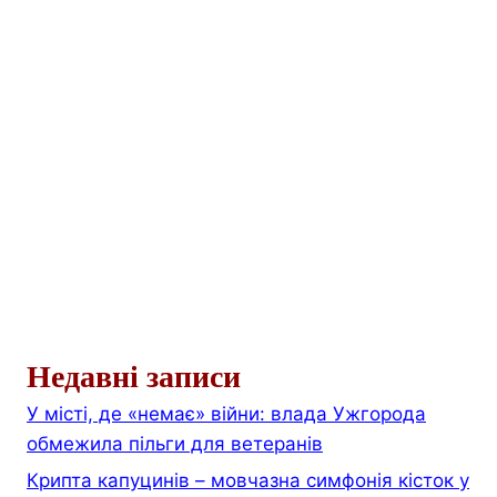
Недавні записи
У місті, де «немає» війни: влада Ужгорода
обмежила пільги для ветеранів
Крипта капуцинів – мовчазна симфонія кісток у