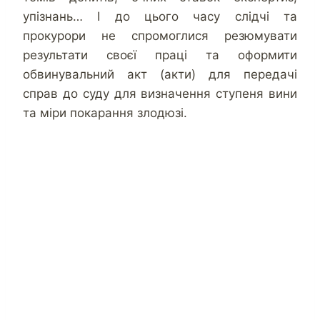
упізнань… І до цього часу слідчі та
прокурори не спромоглися резюмувати
результати своєї праці та оформити
обвинувальний акт (акти) для передачі
справ до суду для визначення ступеня вини
та міри покарання злодюзі.