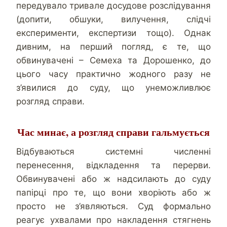
передувало тривале досудове розслідування
(допити, обшуки, вилучення, слідчі
експерименти, експертизи тощо). Однак
дивним, на перший погляд, є те, що
обвинувачені – Семеха та Дорошенко, до
цього часу практично жодного разу не
з’явилися до суду, що унеможливлює
розгляд справи.
Час минає, а розгляд справи гальмується
Відбуваються системні численні
перенесення, відкладення та перерви.
Обвинувачені або ж надсилають до суду
папірці про те, що вони хворіють або ж
просто не з’являються. Суд формально
реагує ухвалами про накладення стягнень