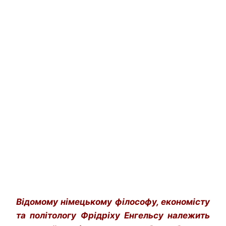
Відомому німецькому філософу, економісту
та політологу Фрідріху Енгельсу належить