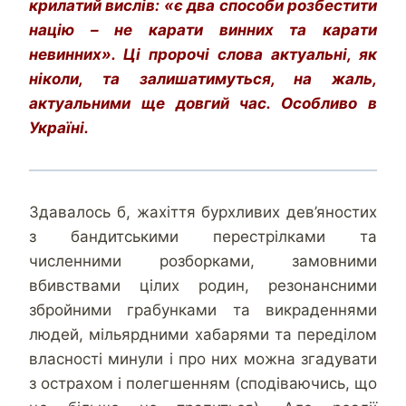
крилатий вислів: «є два способи розбестити
націю – не карати винних та карати
невинних». Ці пророчі слова актуальні, як
ніколи, та залишатимуться, на жаль,
актуальними ще довгий час. Особливо в
Україні.
Здавалось б, жахіття бурхливих дев’яностих
з бандитськими перестрілками та
численними розборками, замовними
вбивствами цілих родин, резонансними
збройними грабунками та викраденнями
людей, мільярдними хабарями та переділом
власності минули і про них можна згадувати
з острахом і полегшенням (сподіваючись, що