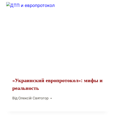
«Украинский европротокол»: мифы и
реальность
Від
Олексій Святогор