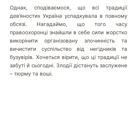
Однак, сподіваємося, що всі традиції
дев’яностих Україна успадкувала в повному
обсязі. Нагадаймо, що того часу
правоохоронці знайшли в себе сили жорстко
викорінити організовану злочинність та
вичистити суспільство від негідників та
бузувірів. Хочеться вірити, що ці традиції не
забуті й сьогодні. Злодії дістануть заслужене
– тюрму та воші.