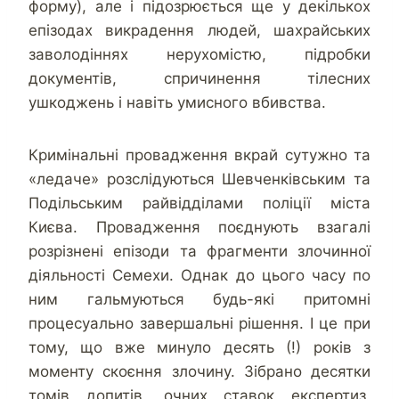
форму), але і підозрюється ще у декількох
епізодах викрадення людей, шахрайських
заволодіннях нерухомістю, підробки
документів, спричинення тілесних
ушкоджень і навіть умисного вбивства.
Кримінальні провадження вкрай сутужно та
«ледаче» розслідуються Шевченківським та
Подільським райвідділами поліції міста
Києва. Провадження поєднують взагалі
розрізнені епізоди та фрагменти злочинної
діяльності Семехи. Однак до цього часу по
ним гальмуються будь-які притомні
процесуально завершальні рішення. І це при
тому, що вже минуло десять (!) років з
моменту скоєння злочину. Зібрано десятки
томів допитів, очних ставок експертиз,