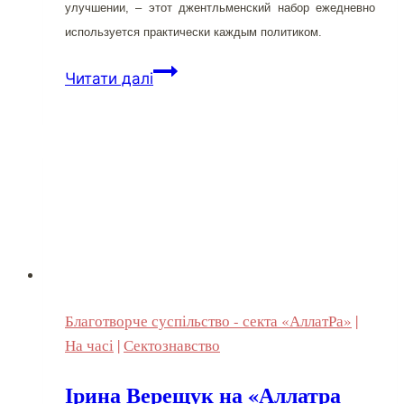
улучшении, – этот джентльменский набор ежедневно
используется практически каждым политиком.
Циничная
Читати далі
мера
–
перевыборы
мэра
Благотворче суспільство - секта «АллатРа»
|
На часі
|
Сектознавство
Ірина Верещук на «Аллатра