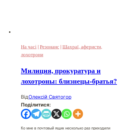
На часі
|
Резонанс
|
Шахраї, аферисти,
лохотрони
Милиция, прокуратура и
лохотроны: близнецы-братья?
Від
Олексій Святогор
Поділитися:
Ко мне в почтовый ящик несколько раз приходили