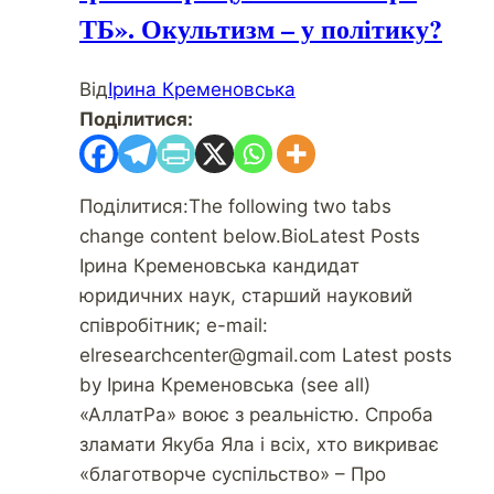
ТБ». Окультизм – у політику?
Від
Ірина Кременовська
Поділитися:
Поділитися:The following two tabs
change content below.BioLatest Posts
Ірина Кременовська кандидат
юридичних наук, старший науковий
співробітник; e-mail:
elresearchcenter@gmail.com Latest posts
by Ірина Кременовська (see all)
«АллатРа» воює з реальністю. Спроба
зламати Якуба Яла і всіх, хто викриває
«благотворче суспільство» – Про