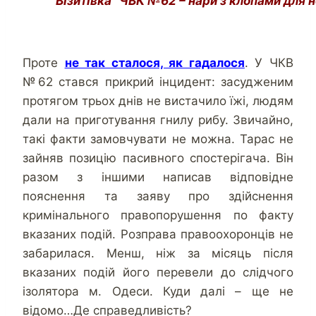
“Візитівка” ЧВК №62 – нари з клопами для 
Проте
не так сталося, як гадалося
. У ЧКВ
№62 стався прикрий інцидент: засудженим
протягом трьох днів не вистачило їжі, людям
дали на приготування гнилу рибу. Звичайно,
такі факти замовчувати не можна. Тарас не
зайняв позицію пасивного спостерігача. Він
разом з іншими написав відповідне
пояснення та заяву про здійснення
кримінального правопорушення по факту
вказаних подій. Розправа правоохоронців не
забарилася. Менш, ніж за місяць після
вказаних подій його перевели до слідчого
ізолятора м. Одеси. Куди далі – ще не
відомо…Де справедливість?