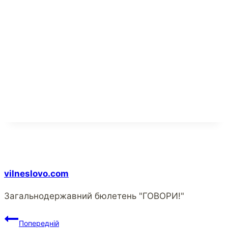
vilneslovo.com
Загальнодержавний бюлетень "ГОВОРИ!"
Навігація
Попередній