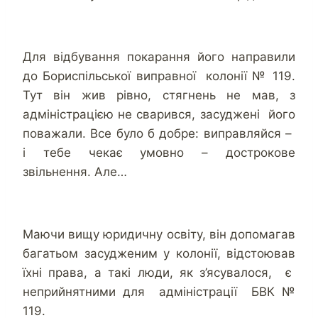
Для відбування покарання його направили
до Бориспільської виправної колонії № 119.
Тут він жив рівно, стягнень не мав, з
адміністрацією не сварився, засуджені його
поважали. Все було б добре: виправляйся –
і тебе чекає умовно – дострокове
звільнення. Але…
Маючи вищу юридичну освіту, він допомагав
багатьом засудженим у колонії, відстоював
їхні права, а такі люди, як з’ясувалося, є
неприйнятними для адміністрації БВК №
119.