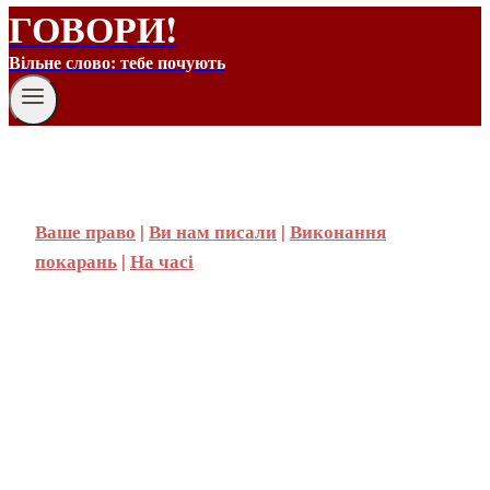
ГОВОРИ!
Вільне слово: тебе почують
Ваше право
|
Ви нам писали
|
Виконання
покарань
|
На часі