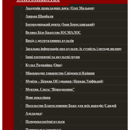
Академія прикладних наук (Олег Мальцев)
Ашрам Шамбали
Богородицький центр (Іоан Береславський)
Велике Біле Братство ЮСМАЛОС
Вихід з деструктивних культів
Загальна інформація про культи: їх сутність і методи впливу
Інші езотеричні та окультні групи
Культ Раджніша (Ошо)
Міжнародне товариство Свідомості Крішни
Муніти – Церква Об’єднання (Церква Уніфікації)
Мунтян. Секта “Відродження”
Нове покоління
Посольство Благословенне Боже для всіх народів (Сандей
Аделаджа)
Псевдоекологічні культи
Псинокульт (зоосекта)