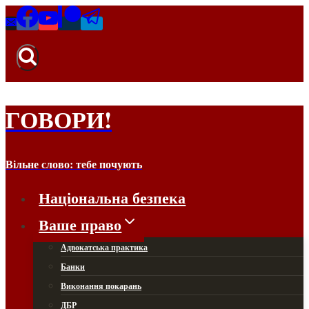
Перейти
до
вмісту
ГОВОРИ!
Вільне слово: тебе почують
Національна безпека
Ваше право
Адвокатська практика
Банки
Виконання покарань
ДБР