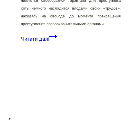
являются своеобразной гарантией для преступника
хоть немного насладится плодами своих «трудов»,
находясь на свободе до момента прекращения
преступления правоохранительными органами.
Мастер-
Читати далі
класс
от
прокурора
Кузовкина
по
краже
автомобилей