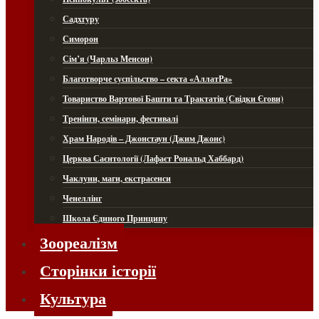
Садхгуру
Симорон
Сім’я (Чарльз Менсон)
Благотворче суспільство – секта «АллатРа»
Товариство Вартової Башти та Трактатів (Свідки Єгови)
Тренінги, семінари, фестивалі
Храм Народів – Джонстаун (Джим Джонс)
Церква Саєнтології (Лафаєт Рональд Хаббард)
Чаклуни, маги, екстрасенси
Ченеллінг
Школа Єдиного Принципу
Зоореалізм
Сторінки історії
Культура