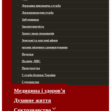
Державна виконавча служба
Держприкордонслужба
Забудовники
Законотворчість
Захист прав споживачів
Земельні та житлові афери
органи місцевого самоврядування
Податки
Поліція, МВС
Прокуратура
Служба безпеки України
Судочинство
Медицина і здоров’я
Духовне життя
Сектознавство