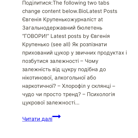
Поділитися:The following two tabs
change content below.BioLatest Posts
Євгенія Крупенькожурналіст at
Загальнодержавний бюлетень
“ГОВОРИ!” Latest posts by Євгенія
Крупенько (see all) Як розпізнати
прихований цукор у звичних продуктах і
позбутися залежності – Чому
залежність від цукру подібна до
нікотинової, алкогольної або
наркотичної? – Хлорофіл у склянці –
чудо чи просто тренд? – Психологія
цукрової залежності…
Пресування
Читати далі
засуджених
–