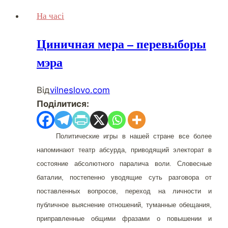
основний
На часі
метод
«роботи»
Циничная мера – перевыборы
пенітенціарної
мэра
служби
України,
або
Від
vilneslovo.com
ГУЛАГ
Поділитися:
у
дії
Политические игры в нашей стране все более
напоминают театр абсурда, приводящий электорат в
состояние абсолютного паралича воли. Словесные
баталии, постепенно уводящие суть разговора от
поставленных вопросов, переход на личности и
публичное выяснение отношений, туманные обещания,
приправленные общими фразами о повышении и