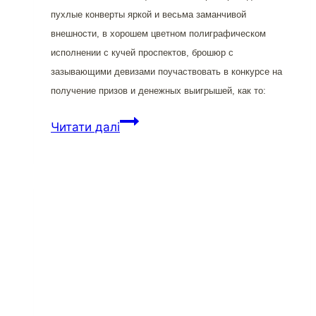
пухлые конверты яркой и весьма заманчивой
внешности, в хорошем цветном полиграфическом
исполнении с кучей проспектов, брошюр с
зазывающими девизами поучаствовать в конкурсе на
получение призов и денежных выигрышей, как то:
Милиция,
Читати далі
прокуратура
и
лохотроны:
близнецы-
братья?