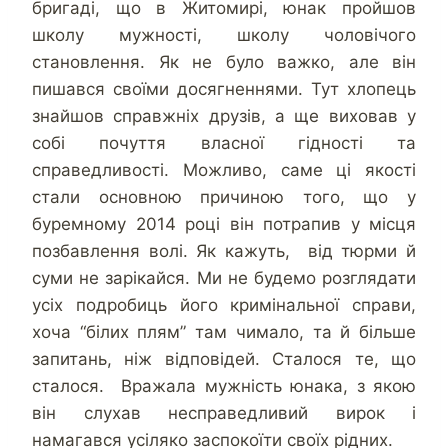
бригаді, що в Житомирі, юнак пройшов
школу мужності, школу чоловічого
становлення. Як не було важко, але він
пишався своїми досягненнями. Тут хлопець
знайшов справжніх друзів, а ще виховав у
собі почуття власної гідності та
справедливості. Можливо, саме ці якості
стали основною причиною того, що у
буремному 2014 році він потрапив у місця
позбавлення волі. Як кажуть, від тюрми й
суми не зарікайся. Ми не будемо розглядати
усіх подробиць його кримінальної справи,
хоча “білих плям” там чимало, та й більше
запитань, ніж відповідей. Сталося те, що
сталося. Вражала мужність юнака, з якою
він слухав несправедливий вирок і
намагався усіляко заспокоїти своїх рідних.