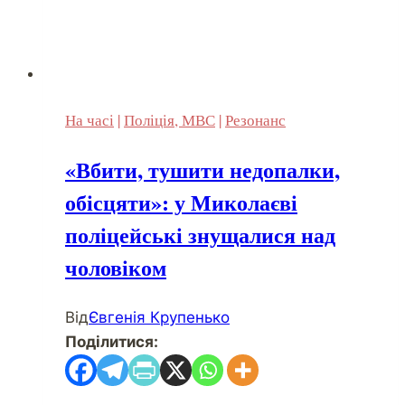
На часі
|
Поліція, МВС
|
Резонанс
«Вбити, тушити недопалки,
обісцяти»: у Миколаєві
поліцейські знущалися над
чоловіком
Від
Євгенія Крупенько
Поділитися: