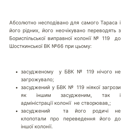
Абсолютно несподівано для самого Тараса і
його рідних, його неочікувано переводять з
Бориспільської виправної колонії № 119 до
Шосткинської ВК №66 при цьому:
засудженому у БВК № 119 нічого не
загрожувало;
засуджений у БВК № 119 ніякої загрози
як іншим засудженим, так і
адміністрації колонії не створював,;
засуджений та його родичі не
клопотали про переведення його до
іншої колонії.