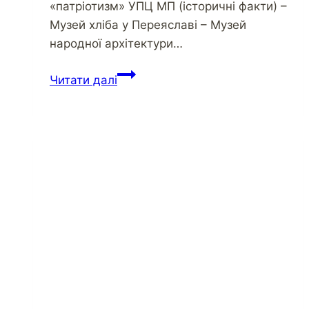
«патріотизм» УПЦ МП (історичні факти) –
Музей хліба у Переяславі – Музей
народної архітектури…
Пресування
Читати далі
засуджених
–
основний
метод
«роботи»
пенітенціарної
служби
України,
або
ГУЛАГ
у
дії