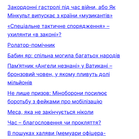
Закордонні гастролі під час війни, або Як
Мінкульт випускає з країни «музикантів»
«Спеціальне тактичне спорядження» –
ухилянти «в законі»?
Ролатор-помічник
Бабин яр: спільна могила багатьох народів
Пам’ятник «Ангели незнані» у Ватикані –
бронзовий човен, у якому пливуть долі
мільйонів
Не лише призов: Міноборони посилює
боротьбу з фейками про мобілізацію
Меса, яка не закінчується ніколи
Час – благословення чи прокляття?
В пошуках халяви (мемуари офiцера-