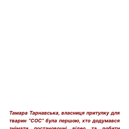
Тамара Тарнавська, власниця притулку для
тварин “СОС” була першою, хто додумався
знімати постановочні відео та робити