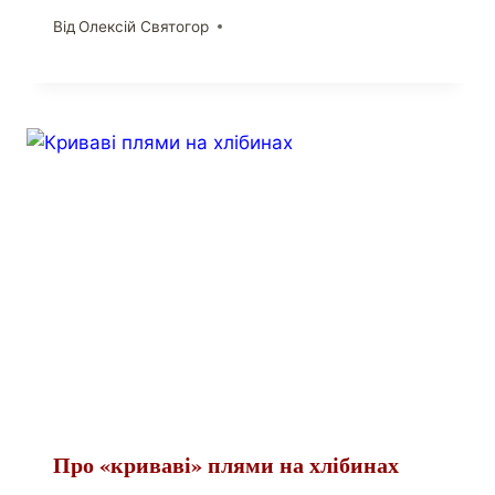
Від
Олексій Святогор
Про «криваві» плями на хлібинах