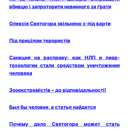
вбивцю і запроторити невинного за ґрати
Олексія Святогора звільнено з-під варти
Під прицілом терористів
Санкция на расправу: как НЛП и пиар-
технологии стали средством уничтожения
человека
Зооекстремістів – до відповідальності!
Был бы человек, а статья найдется
Почему дело Святогора может стать