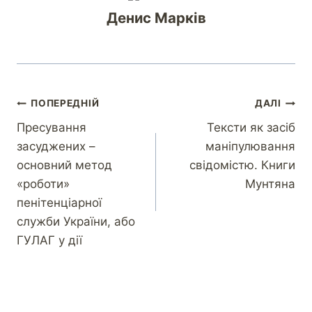
Денис Марків
ПОПЕРЕДНІЙ
ДАЛІ
Пресування
Тексти як засіб
засуджених –
маніпулювання
основний метод
свідомістю. Книги
«роботи»
Мунтяна
пенітенціарної
служби України, або
ГУЛАГ у дії