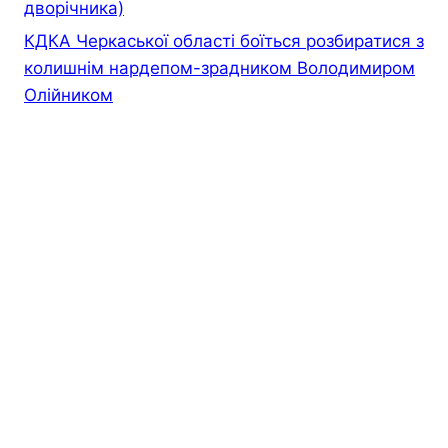
дворiчника)
КДКА Черкаської області боїться розбиратися з
колишнім нардепом-зрадником Володимиром
Олійником