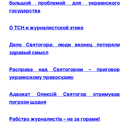
большой проблемой для украинского
государства
О ТСН и журналистской этике
Дело Святогора: люди вконец потеряли
здравый смысл
Расправа над Святогором – приговор
украинскому правосудию
Адвокат Олексій Святогор отримував
погрози щодня
Рабство журналистів – не за горами!