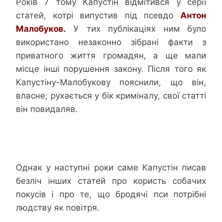
Років 7 тому Капустін відмітився у серії
статей, котрі випустив під псевдо
Антон
Малобуков.
У тих публікаціях ним було
використано незаконно зібрані факти з
приватного життя громадян, а ще мали
місце інші порушення закону. Після того як
Капустіну-Малобукову пояснили, що він,
власне, рухається у бік криміналу, свої статті
він повидаляв.
Однак у наступні роки саме Капустін писав
безліч інших статей про користь собачих
покусів і про те, що бродячі пси потрібні
людству як повітря.