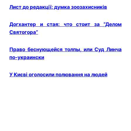
Лист до редакції: думка зоозахисників
Догхантер и стая: что стоит за “Делом
Святогора”
Право беснующейся толпы, или Суд Линча
по-украински
У Києві оголосили полювання на людей