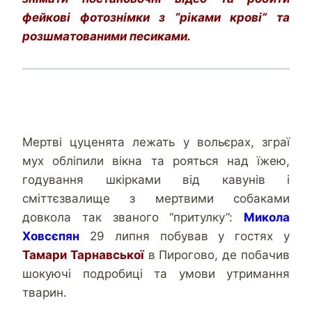
фейкові фотознімки з “ріками крові” та
розшматованими песиками.
Мертві цуценята лежать у вольєрах, зграї
мух обліпили вікна та рояться над їжею,
годування шкірками від кавунів і
сміттєзвалище з мертвими собаками
довкола так званого “притулку”:
Микола
Ховсєпян
29 липня побував у гостях у
Тамари Тарнавської
в Пирогово, де побачив
шокуючі подробиці та умови утримання
тварин.