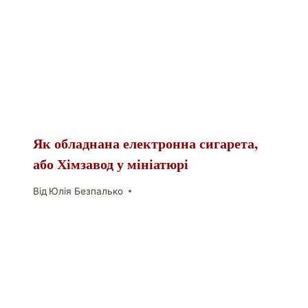
Як обладнана електронна сигарета,
або Хімзавод у мініатюрі
Від
Юлія Безпалько