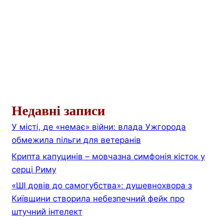
Недавні записи
У місті, де «немає» війни: влада Ужгорода
обмежила пільги для ветеранів
Крипта капуцинів – мовчазна симфонія кісток у
серці Риму
«ШІ довів до самогубства»: душевнохвора з
Київщини створила небезпечний фейк про
штучний інтелект