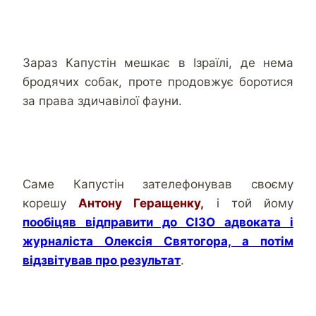
Зараз Капустін мешкає в Ізраїлі, де нема
бродячих собак, проте продовжує боротися
за права здичавілої фауни.
Саме Капустін зателефонував своєму
корешу
Антону Геращенку,
і той йому
пообіцяв відправити до СІЗО адвоката і
журналіста Олексія Святогора, а потім
відзвітував про результат
.