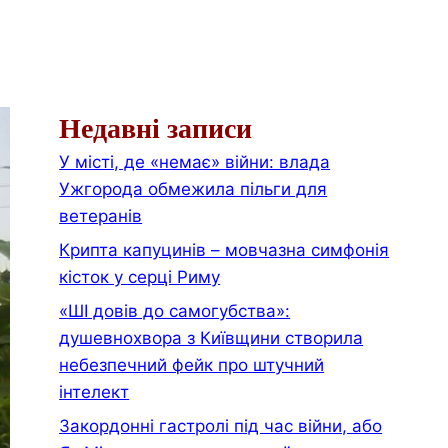
Недавні записи
У місті, де «немає» війни: влада
Ужгорода обмежила пільги для
ветеранів
Крипта капуцинів – мовчазна симфонія
кісток у серці Риму
«ШІ довів до самогубства»:
душевнохвора з Київщини створила
небезпечний фейк про штучний
інтелект
Закордонні гастролі під час війни, або