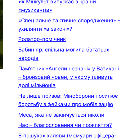
Як Мінкульт випускає з країни
«музикантів»
«Спеціальне тактичне спорядження» –
ухилянти «в законі»?
Ролатор-помічник
Бабин яр: спільна могила багатьох
народів
Пам’ятник «Ангели незнані» у Ватикані
– бронзовий човен, у якому пливуть
долі мільйонів
Не лише призов: Міноборони посилює
боротьбу з фейками про мобілізацію
Меса, яка не закінчується ніколи
Час – благословення чи прокляття?
В пошуках халяви (мемуари офiцера-