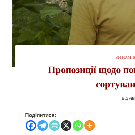
ВИ НАМ 
Пропозиції щодо по
сортува
Від
vil
Поділитися: