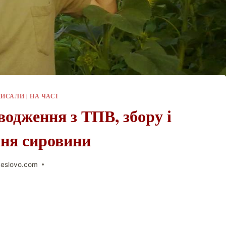
ПИСАЛИ
|
НА ЧАСІ
водження з ТПВ, збору і
ння сировини
neslovo.com