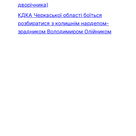
дворiчника)
КДКА Черкаської області боїться
розбиратися з колишнім нардепом-
зрадником Володимиром Олійником