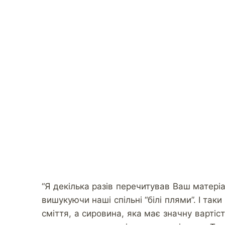
“Я декілька разів перечитував Ваш матері
вишукуючи наші спільні “білі плями”. І та
сміття, а сировина, яка має значну вартіс