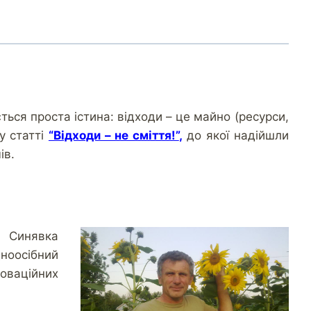
ься проста істина: відходи – це майно (ресурси,
у статті
“Відходи – не сміття!”
,
до якої надійшли
ів.
Синявка
дноосібний
новаційних