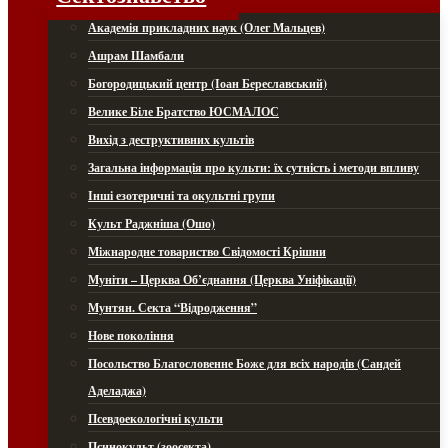
Академія прикладних наук (Олег Мальцев)
Ашрам Шамбали
Богородицький центр (Іоан Береславський)
Велике Біле Братство ЮСМАЛОС
Вихід з деструктивних культів
Загальна інформація про культи: їх сутність і методи впливу
Інші езотеричні та окультні групи
Культ Раджніша (Ошо)
Міжнародне товариство Свідомості Крішни
Муніти – Церква Об’єднання (Церква Уніфікації)
Мунтян. Секта “Відродження”
Нове покоління
Посольство Благословенне Боже для всіх народів (Сандей
Аделаджа)
Псевдоекологічні культи
Псинокульт (зоосекта)