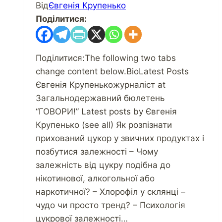
Від
Євгенія Крупенько
Поділитися:
Поділитися:The following two tabs
change content below.BioLatest Posts
Євгенія Крупенькожурналіст at
Загальнодержавний бюлетень
“ГОВОРИ!” Latest posts by Євгенія
Крупенько (see all) Як розпізнати
прихований цукор у звичних продуктах і
позбутися залежності – Чому
залежність від цукру подібна до
нікотинової, алкогольної або
наркотичної? – Хлорофіл у склянці –
чудо чи просто тренд? – Психологія
цукрової залежності…