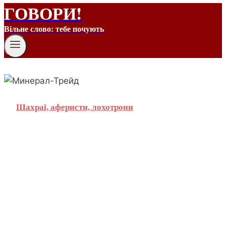
ГОВОРИ!
Вільне слово: тебе почують
Шахраї, аферисти, лохотрони