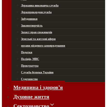
Державна виконавча служба
Держприкордонслужба
Забудовники
Законотворчість
Захист прав споживачів
Земельні та житлові афери
органи місцевого самоврядування
Податки
Поліція, МВС
Прокуратура
Служба безпеки України
Судочинство
Медицина і здоров’я
Духовне життя
Сектознавство