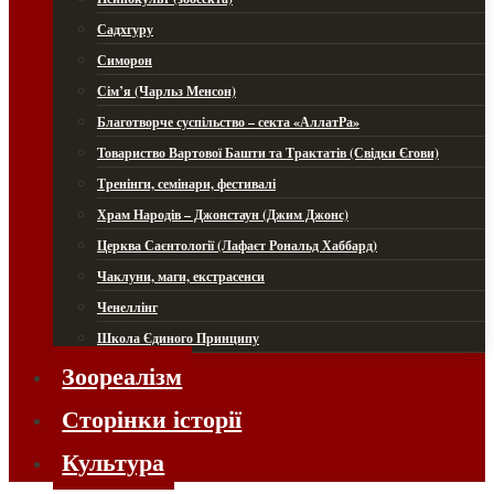
Садхгуру
Симорон
Сім’я (Чарльз Менсон)
Благотворче суспільство – секта «АллатРа»
Товариство Вартової Башти та Трактатів (Свідки Єгови)
Тренінги, семінари, фестивалі
Храм Народів – Джонстаун (Джим Джонс)
Церква Саєнтології (Лафаєт Рональд Хаббард)
Чаклуни, маги, екстрасенси
Ченеллінг
Школа Єдиного Принципу
Зоореалізм
Сторінки історії
Культура