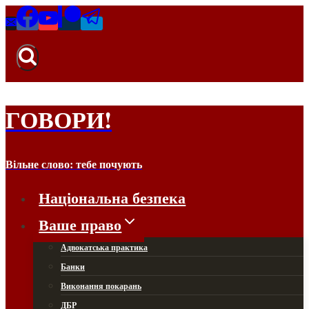
ГОВОРИ!
Вільне слово: тебе почують
Національна безпека
Ваше право
Адвокатська практика
Банки
Виконання покарань
ДБР