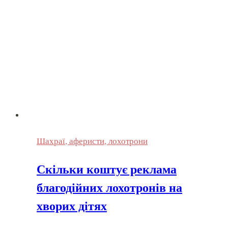
Шахраї, аферисти, лохотрони
Скільки коштує реклама
благодійних лохотронів на
хворих дітях