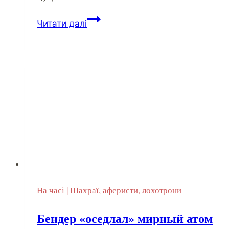
Читати далі
На часі
|
Шахраї, аферисти, лохотрони
Бендер «оседлал» мирный атом