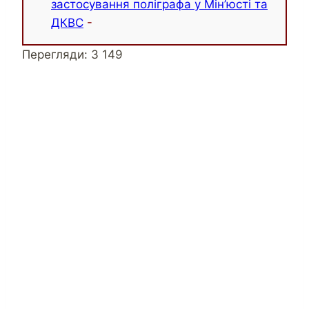
застосування поліграфа у Мін’юсті та
ДКВС
-
Перегляди:
3 149