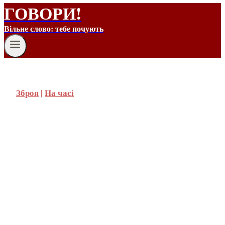
ГОВОРИ!
Вільне слово: тебе почують
Зброя
|
На часі