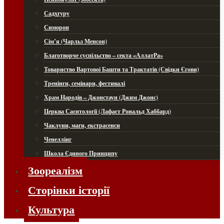
Садхгуру
Симорон
Сім’я (Чарльз Менсон)
Благотворче суспільство – секта «АллатРа»
Товариство Вартової Башти та Трактатів (Свідки Єгови)
Тренінги, семінари, фестивалі
Храм Народів – Джонстаун (Джим Джонс)
Церква Саєнтології (Лафаєт Рональд Хаббард)
Чаклуни, маги, екстрасенси
Ченеллінг
Школа Єдиного Принципу
Зоореалізм
Сторінки історії
Культура