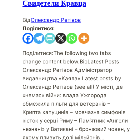
Свидетели Кравца
Від
Олександр Ретівов
Поділитися:
Поділитися:The following two tabs
change content below.BioLatest Posts
Олександр Ретівов Адміністратор
видавництва «Каяла» Latest posts by
Олександр Ретівов (see all) У місті, де
«немає» війни: влада Ужгорода
обмежила пільги для ветеранів –
Крипта капуцинів – мовчазна симфонія
кісток у серці Риму – Пам’ятник «Ангели
незнані» у Ватикані – бронзовий човен, у
якому пливуть долі мільйонів…