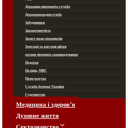
Державна виконавча служба
Держприкордонслужба
Забудовники
Законотворчість
Захист прав споживачів
Земельні та житлові афери
органи місцевого самоврядування
Податки
Поліція, МВС
Прокуратура
Служба безпеки України
Судочинство
Медицина і здоров’я
Духовне життя
Сектознавство