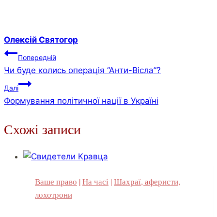
Олексій Святогор
Навігація
Попередній
Чи буде колись операція “Анти-Вісла”?
записів
Далі
Формування політичної нації в Україні
Схожі записи
Ваше право
|
На часі
|
Шахраї, аферисти,
лохотрони