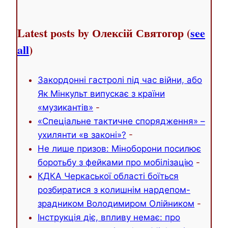
Latest posts by Олексій Святогор
(
see
all
)
Закордонні гастролі під час війни, або
Як Мінкульт випускає з країни
«музикантів»
-
«Спеціальне тактичне спорядження» –
ухилянти «в законі»?
-
Не лише призов: Міноборони посилює
боротьбу з фейками про мобілізацію
-
КДКА Черкаської області боїться
розбиратися з колишнім нардепом-
зрадником Володимиром Олійником
-
Інструкція діє, впливу немає: про