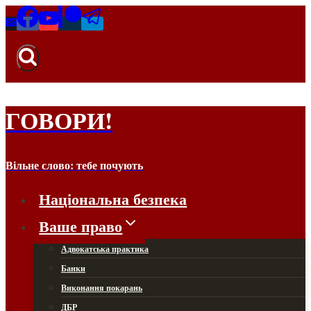
Перейти
до
вмісту
ГОВОРИ!
Вільне слово: тебе почують
Національна безпека
Ваше право
Адвокатська практика
Банки
Виконання покарань
ДБР