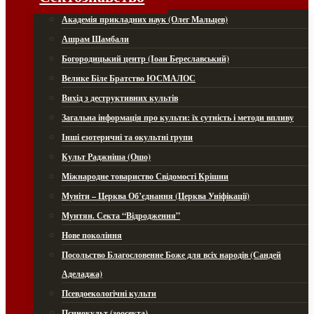
Академія прикладних наук (Олег Мальцев)
Ашрам Шамбали
Богородицький центр (Іоан Береславський)
Велике Біле Братство ЮСМАЛОС
Вихід з деструктивних культів
Загальна інформація про культи: їх сутність і методи впливу
Інші езотеричні та окультні групи
Культ Раджніша (Ошо)
Міжнародне товариство Свідомості Крішни
Муніти – Церква Об’єднання (Церква Уніфікації)
Мунтян. Секта “Відродження”
Нове покоління
Посольство Благословенне Боже для всіх народів (Сандей
Аделаджа)
Псевдоекологічні культи
Псинокульт (зоосекта)