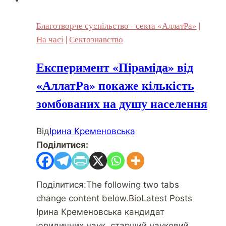
Благотворче суспільство - секта «АллатРа»
|
На часі
|
Сектознавство
Експеримент «Піраміда» від
«АллатРа» покаже кількість
зомбованих на душу населення
Від
Ірина Кременовська
Поділитися:
Поділитися:The following two tabs
change content below.BioLatest Posts
Ірина Кременовська кандидат
юридичних наук, старший науковий