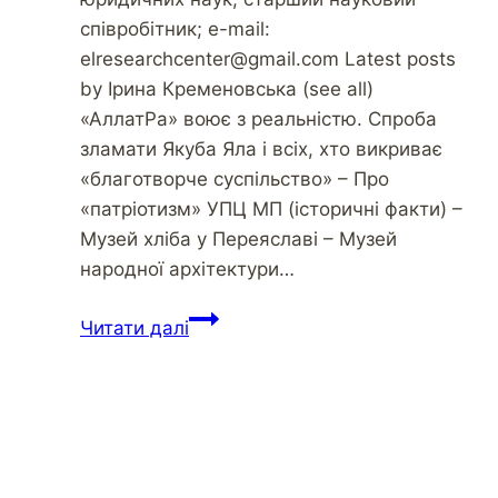
співробітник; e-mail:
elresearchcenter@gmail.com Latest posts
by Ірина Кременовська (see all)
«АллатРа» воює з реальністю. Спроба
зламати Якуба Яла і всіх, хто викриває
«благотворче суспільство» – Про
«патріотизм» УПЦ МП (історичні факти) –
Музей хліба у Переяславі – Музей
народної архітектури…
Убивайте
Читати далі
рабов!
Сначала
–
в
себе!