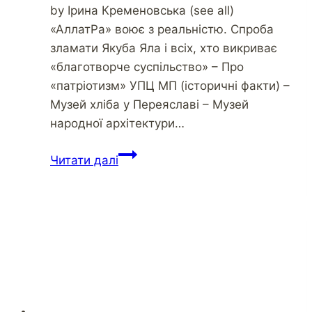
by Ірина Кременовська (see all)
«АллатРа» воює з реальністю. Спроба
зламати Якуба Яла і всіх, хто викриває
«благотворче суспільство» – Про
«патріотизм» УПЦ МП (історичні факти) –
Музей хліба у Переяславі – Музей
народної архітектури…
Убивайте
Читати далі
рабов!
Сначала
–
в
себе!