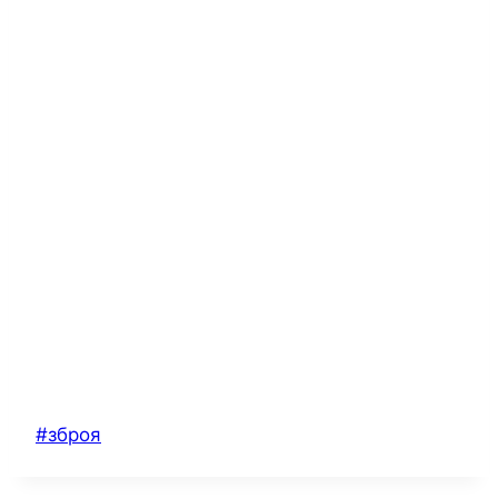
Позначки
#
зброя
запису: