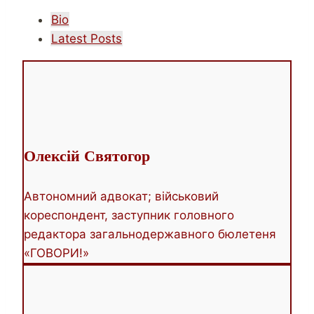
The
Bio
following
Latest Posts
two
tabs
change
content
below.
Олексій Святогор
Автономний адвокат; військовий
кореспондент, заступник головного
редактора загальнодержавного бюлетеня
«ГОВОРИ!»