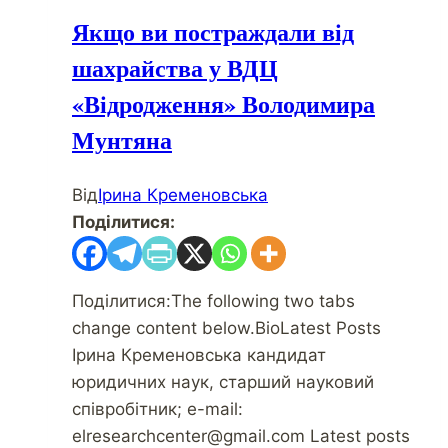
Якщо ви постраждали від
шахрайства у ВДЦ
«Відродження» Володимира
Мунтяна
Від
Ірина Кременовська
Поділитися:
Поділитися:The following two tabs
change content below.BioLatest Posts
Ірина Кременовська кандидат
юридичних наук, старший науковий
співробітник; e-mail:
elresearchcenter@gmail.com Latest posts