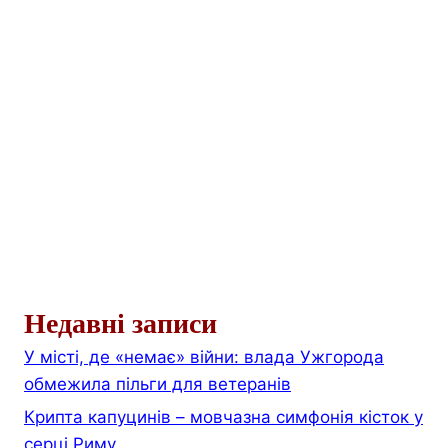
Недавні записи
У місті, де «немає» війни: влада Ужгорода
обмежила пільги для ветеранів
Крипта капуцинів – мовчазна симфонія кісток у
серці Риму