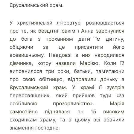
Єрусалимський храм.
У християнській літературі розповідається
про те, як бездітні Іоакім і Анна звернулися
до бога з проханням дати їм дитину,
обіцяючи за це присвятити його
всевишньому. Невдовзі в них народилася
дівчинка, котру назвали Марією. Коли їй
виповнилося три роки, батьки, пам’ятаючи
про свою обітницю, відправили доньку в
Єрусалимський храм. У храмі її зустрів
первосвященик, який прийшов туди «за
особливою прозорливістю». Марія
самостійно піднялася по 15 високим
сходинкам храму, та в цьому всі вбачили
знамення господнє.