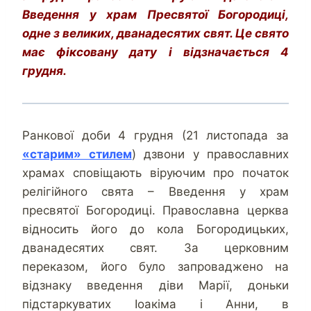
Введення у храм Пресвятої Богородиці,
одне з великих, дванадесятих свят. Це свято
має фіксовану дату і відзначається 4
грудня.
Ранкової доби 4 грудня (21 листопада за
«старим» стилем
) дзвони у православних
храмах сповіщають віруючим про початок
релігійного свята – Введення у храм
пресвятої Богородиці. Православна церква
відносить його до кола Богородицьких,
дванадесятих свят. За церковним
переказом, його було запроваджено на
відзнаку введення діви Марії, доньки
підстаркуватих Іоакіма і Анни, в