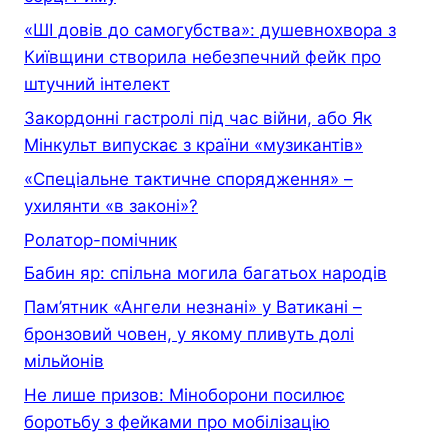
«ШІ довів до самогубства»: душевнохвора з
Київщини створила небезпечний фейк про
штучний інтелект
Закордонні гастролі під час війни, або Як
Мінкульт випускає з країни «музикантів»
«Спеціальне тактичне спорядження» –
ухилянти «в законі»?
Ролатор-помічник
Бабин яр: спільна могила багатьох народів
Пам’ятник «Ангели незнані» у Ватикані –
бронзовий човен, у якому пливуть долі
мільйонів
Не лише призов: Міноборони посилює
боротьбу з фейками про мобілізацію