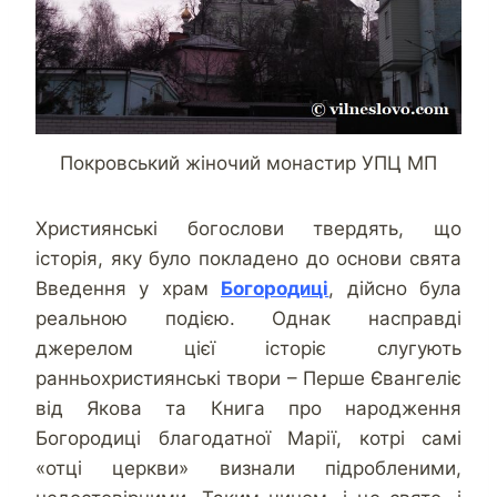
Покровський жіночий монастир УПЦ МП
Християнські богослови твердять, що
історія, яку було покладено до основи свята
Введення у храм
Богородиці
, дійсно була
реальною подією. Однак насправді
джерелом цієї історіє слугують
ранньохристиянські твори – Перше Євангеліє
від Якова та Книга про народження
Богородиці благодатної Марії, котрі самі
«отці церкви» визнали підробленими,