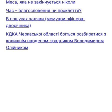
Меса, яка не закінчується ніколи
Час – благословення чи прокляття?
В пошуках халяви (мемуари офiцера-
дворiчника)
КДКА Черкаської області боїться розбиратися з
колишнім нардепом-зрадником Володимиром
Олійником