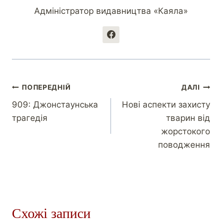
Адміністратор видавництва «Каяла»
ПОПЕРЕДНІЙ
ДАЛІ
909: Джонстаунська
Нові аспекти захисту
трагедія
тварин від
жорстокого
поводження
Схожі записи