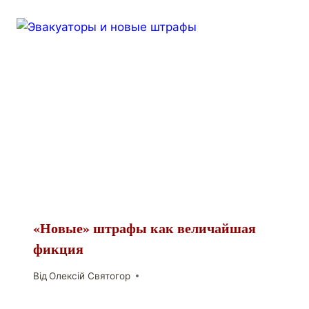
«Новые» штрафы как величайшая
фикция
Від
Олексій Святогор