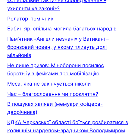
«Спеціальне тактичне спорядження» –
ухилянти «в законі»?
Ролатор-помічник
Бабин яр: спільна могила багатьох народів
Пам’ятник «Ангели незнані» у Ватикані –
бронзовий човен, у якому пливуть долі
мільйонів
Не лише призов: Міноборони посилює
боротьбу з фейками про мобілізацію
Меса, яка не закінчується ніколи
Час – благословення чи прокляття?
В пошуках халяви (мемуари офiцера-
дворiчника)
КДКА Черкаської області боїться розбиратися з
колишнім нардепом-зрадником Володимиром