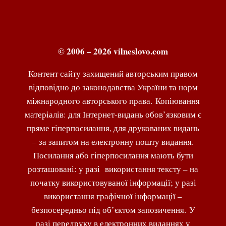
© 2006 – 2026 vilneslovo.com
Контент сайту захищений авторським правом
відповідно до законодавства України та норм
міжнародного авторського права. Копіювання
матеріалів: для Інтернет-видань обов’язковим є
пряме гіперпосилання, для друкованих видань
– за запитом на електронну пошту видання.
Посилання або гіперпосилання мають бути
розташовані: у разі використання тексту – на
початку використовуваної інформації; у разі
використання графічної інформації –
безпосередньо під об’єктом запозичення. У
разі передруку в електронних виданнях у