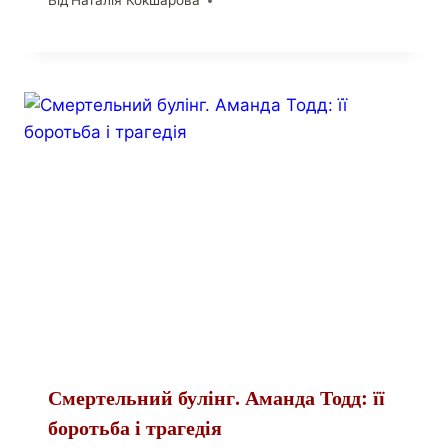
Від
Наталія Кокшарова
Смертельний булінг. Аманда Тодд: її
боротьба і трагедія