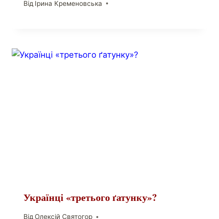
Від
Ірина Кременовська
Українці «третього ґатунку»?
Від
Олексій Святогор