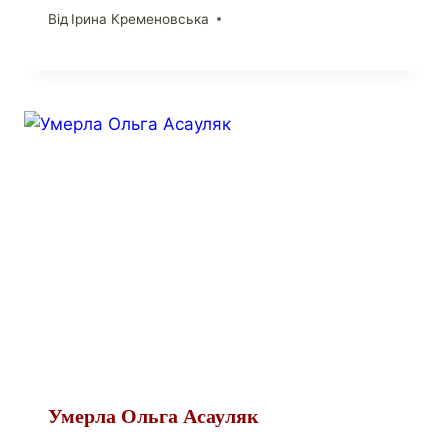
Від
Ірина Кременовська
Умерла Ольга Асауляк