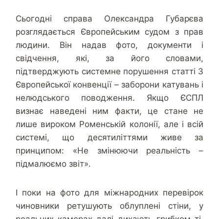
Сьогодні справа Олександра Губарєва
розглядається Європейським судом з прав
людини. Він надав фото, документи і
свідчення, які, за його словами,
підтверджують системне порушення статті 3
Європейської конвенції – заборони катувань і
нелюдського поводження. Якщо ЄСПЛ
визнає наведені ним факти, це стане не
лише вироком Роменській колонії, але і всій
системі, що десятиліттями живе за
принципом: «Не змінюючи реальність –
підмалюємо звіт».
І поки на фото для міжнародних перевірок
чиновники ретушують облуплені стіни, у
реальних камерах далі дихають грибком ті,