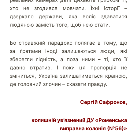
хто не згодився мовчати. Їхні історії –
дзеркало держави, яка воліє здаватися
людяною замість того, щоб нею стати.
Бо справжній парадокс полягає в тому, що
за ґратами іноді залишаються люди, які
зберегли гідність, а поза ними – ті, хто її
давно втратив. І поки ця пропорція не
зміниться, Україна залишатиметься країною,
де головний злочин – сказати правду.
Сергій Сафронов,
колишній ув’язнений ДУ «Роменська
виправна колонія (№56)»