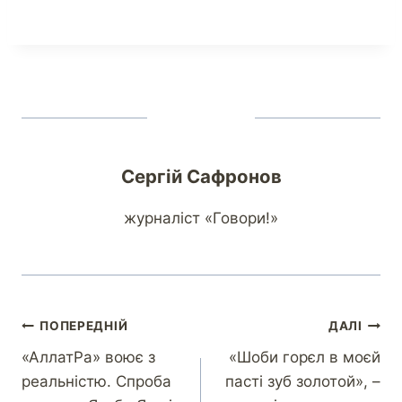
Сергій Сафронов
журналіст «Говори!»
ПОПЕРЕДНІЙ
ДАЛІ
«АллатРа» воює з
«Шоби горєл в моєй
реальністю. Спроба
пасті зуб золотой», –