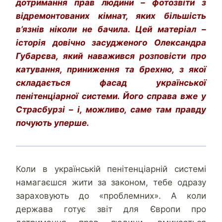
дотримання прав людини – фотозвіти з
відремонтованих кімнат, яких більшість
в’язнів ніколи не бачила. Цей матеріал –
історія довічно засудженого Олександра
Губарєва, який наважився розповісти про
катування, приниження та брехню, з якої
складається фасад української
пенітенціарної системи. Його справа вже у
Страсбурзі – і, можливо, саме там правду
почують уперше.
Коли в українській пенітенціарній системі
намагаєшся жити за законом, тебе одразу
зараховують до «проблемних». А коли
держава готує звіт для Європи про