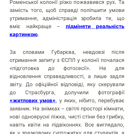
Роменської колонії різко пожвавився рух. Та
замість того, щоб справді поліпшити умови
утримання, адміністрація зробила те, що
вміє найкраще –
підміняти реальність
картинкою
.
За словами Губарєва, невдовзі після
отримання запиту з ЄСПЛ у колонії почалася
«підготовка до фотосесії». Не для
відновлення справедливості, а лише задля
звіту. До офіційної відповіді, яку скерували
до Страсбурга, долучили фотографії
«житлових умов»
, у яких, нібито, перебуває
заявник. На знімках – світлі просторі кімнати,
нові одноярусні ліжка, чисті стіни без грибку,
навіть квіти на підвіконнях. Все виглядало,
як у зразковому гуртожитку для студентів, а