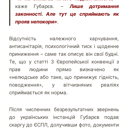
каже Губарєв. –
Лише дотримання
законності. Але тут це сприймають як
прояв непокори»
.
Відсутність належного харчування,
антисанітарія, психологічний тиск і щоденне
приниження – саме так описує він свої будні.
Те, що у статті 3 Європейської конвенції з
прав людини прямо визначено як
«нелюдське або таке, що принижує гідність,
поводження», у вітчизняних реаліях
сприймається як норма.
Після численних безрезультатних звернень
до українських інстанцій Губарєв подав
скаргу до ЄСПЛ, долучивши фото, документи