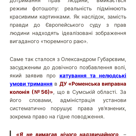
дотримання прав людини, вмикається
режим фотошопу: реальність підмінюють
красивими картинками. Як наслідок, замість
правди до Європейського суду з прав
людини надходять ідеалізовані зображення
вигаданого «тюремного раю».
Саме так сталося з Олександром Губарєвим,
засудженим до довічного позбавлення волі,
який заявив про
катування та нелюдські
умови тримання
в
ДУ «Роменська виправна
колонія (№56)»
, що в Сумській області. За
його словами, адміністрація установи
систематично порушує права ув’язнених,
зокрема право на гідне поводження.
«Я не вимагав нічого надзвичайного
, –