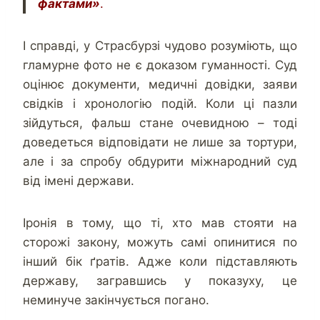
фактами»
.
І справді, у Страсбурзі чудово розуміють, що
гламурне фото не є доказом гуманності. Суд
оцінює документи, медичні довідки, заяви
свідків і хронологію подій. Коли ці пазли
зійдуться, фальш стане очевидною – тоді
доведеться відповідати не лише за тортури,
але і за спробу обдурити міжнародний суд
від імені держави.
Іронія в тому, що ті, хто мав стояти на
сторожі закону, можуть самі опинитися по
інший бік ґратів. Адже коли підставляють
державу, загравшись у показуху, це
неминуче закінчується погано.