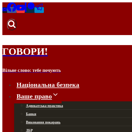
Перейти
до
вмісту
ГОВОРИ!
Вільне слово: тебе почують
Національна безпека
Ваше право
Адвокатська практика
Банки
Виконання покарань
ДБР