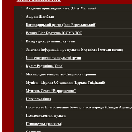
Академія прикладних наук (Олег Мальцев)
Ашрам Шамбали
Богородицький центр (Іоан Береславський)
Велике Біле Братство ЮСМАЛОС
Вихід з деструктивних культів
Загальна інформація про культи: їх сутність і методи впливу
Інші езотеричні та окультні групи
Культ Раджніша (Ошо)
Міжнародне товариство Свідомості Крішни
Муніти – Церква Об’єднання (Церква Уніфікації)
Мунтян. Секта “Відродження”
Нове покоління
Посольство Благословенне Боже для всіх народів (Сандей Аделад
Псевдоекологічні культи
Псинокульт (зоосекта)
Садхгуру