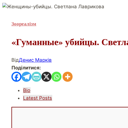
Зоореалізм
«Гуманные» убийцы. Светл
Від
Денис Марків
Поділитися:
The
Bio
following
Latest Posts
two
tabs
change