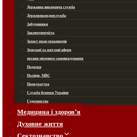
Державна виконавча служба
Держприкордонслужба
Забудовники
Законотворчість
Захист прав споживачів
Земельні та житлові афери
органи місцевого самоврядування
Податки
Поліція, МВС
Прокуратура
Служба безпеки України
Судочинство
Медицина і здоров’я
Духовне життя
Сектознавство