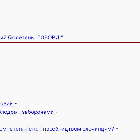
ий бюлетень "ГОВОРИ!"
ховий
-
голодом і заборонами
-
омпетентністю і пособництвом злочинцям?
-