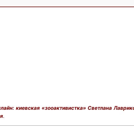
айн: киевская «зооактивистка» Светлана Лавриков
ся
.