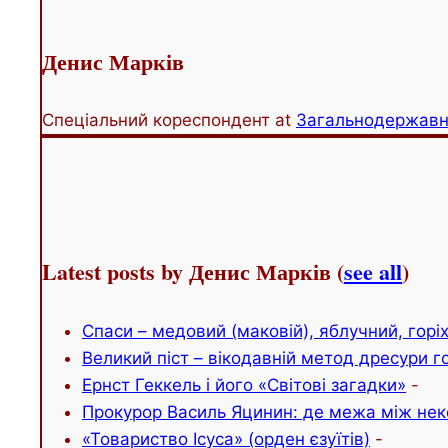
content
below.
Денис Марків
Спеціальний кореспондент
at
Загальнодержавн
Latest posts by Денис Марків
(
see all
)
Спаси – медовий (маковій), яблучний, горі
Великий піст – вікодавній метод дресури 
Ернст Геккель і його «Світові загадки»
-
Прокурор Василь Яцинин: де межа між нек
«Товариство Ісуса» (орден єзуїтів)
-