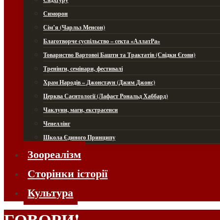
Симорон
Сім’я (Чарльз Менсон)
Благотворче суспільство – секта «АллатРа»
Товариство Вартової Башти та Трактатів (Свідки Єгови)
Тренінги, семінари, фестивалі
Храм Народів – Джонстаун (Джим Джонс)
Церква Саєнтології (Лафаєт Рональд Хаббард)
Чаклуни, маги, екстрасенси
Ченеллінг
Школа Єдиного Принципу
Зоореалізм
Сторінки історії
Культура
ГОВОРИ!