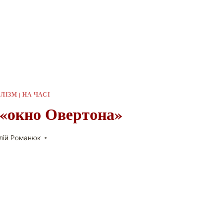
АЛІЗМ
|
НА ЧАСІ
 «окно Овертона»
алій Романюк