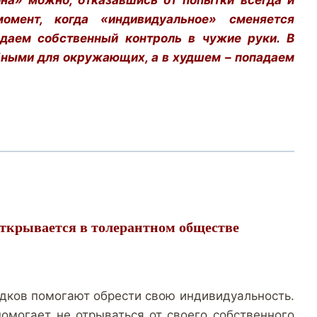
она» можно, отказавшись от попытки всегда и
мент, когда «индивидуальное» сменяется
даем собственный контроль в чужие руки. В
бными для окружающих, а в худшем – попадаем
открывается в толерантном обществе
едков помогают обрести свою индивидуальность.
омогает не отрываться от своего собственного