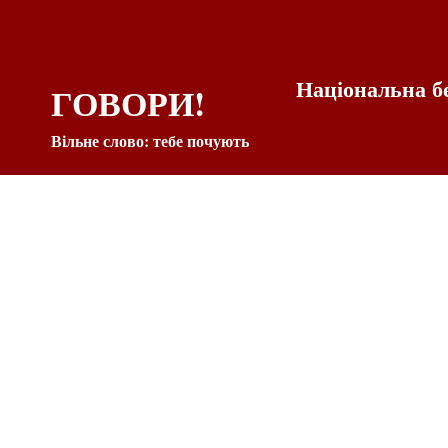
Національна б
ГОВОРИ!
Вільне слово: тебе почують