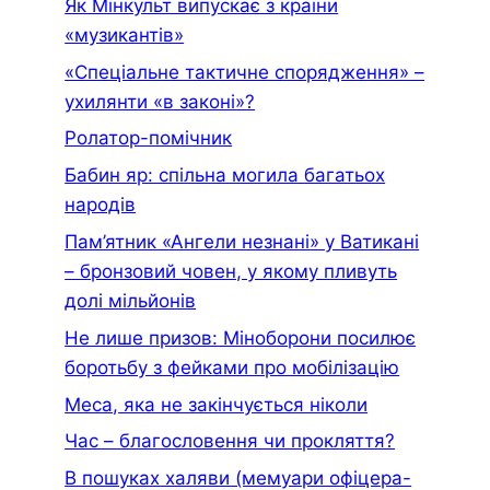
Як Мінкульт випускає з країни
«музикантів»
«Спеціальне тактичне спорядження» –
ухилянти «в законі»?
Ролатор-помічник
Бабин яр: спільна могила багатьох
народів
Пам’ятник «Ангели незнані» у Ватикані
– бронзовий човен, у якому пливуть
долі мільйонів
Не лише призов: Міноборони посилює
боротьбу з фейками про мобілізацію
Меса, яка не закінчується ніколи
Час – благословення чи прокляття?
В пошуках халяви (мемуари офiцера-