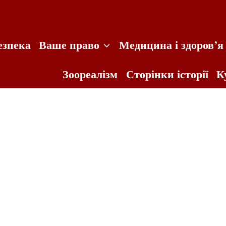
езпека
Ваше право
Медицина і здоров’я
Зоореалізм
Сторінки історії
К