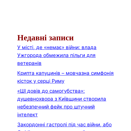
Недавні записи
У місті, де «немає» війни: влада
Ужгорода обмежила пільги для
ветеранів
Крипта капуцинів – мовчазна симфонія
кісток у серці Риму
«ШІ довів до самогубства»:
душевнохвора з Київщини створила
небезпечний фейк про штучний
інтелект
Закордонні гастролі під час війни, або