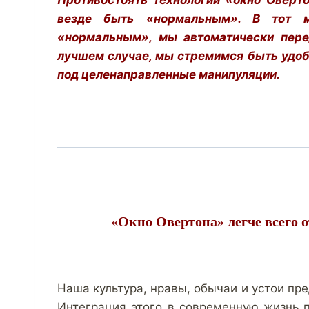
Противостоять технологии «окно Оверт
везде быть «нормальным». В тот мо
«нормальным», мы автоматически пере
лучшем случае, мы стремимся быть удо
под целенаправленные манипуляции.
«Окно Овертона» легче всего 
Наша культура, нравы, обычаи и устои пр
Интеграция этого в современную жизнь п