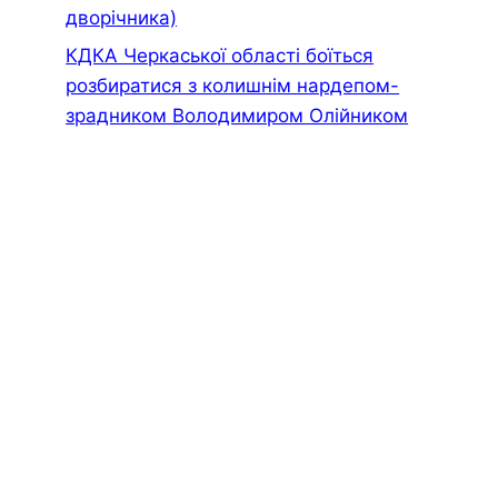
дворiчника)
КДКА Черкаської області боїться
розбиратися з колишнім нардепом-
зрадником Володимиром Олійником