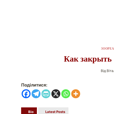
ЗООРЕ
Как закрыть
Від
Віт
Поділитися:
Bio
Latest Posts