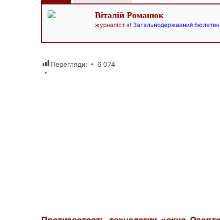
Віталій Романюк
журналіст
at
Загальнодержавний бюлетен
Перегляди:
6 074