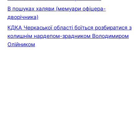
В пошуках халяви (мемуари офiцера-
дворiчника)
КДКА Черкаської області боїться розбиратися з
колишнім нардепом-зрадником Володимиром
Олійником