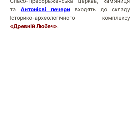
Спасо-Преображенська церква, кам’яниця
та
Антонієві печери
входять до складу
Історико-археологічного комплексу
«Древній Любеч»
.