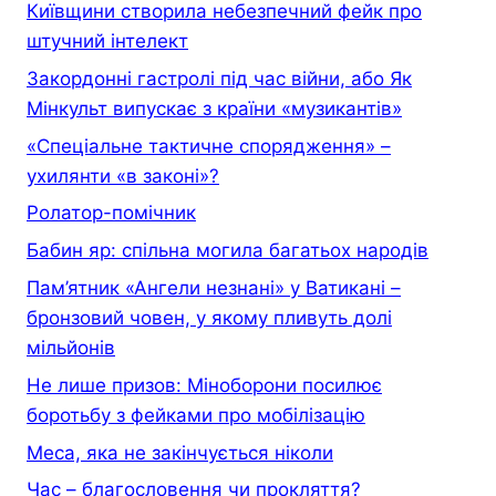
Київщини створила небезпечний фейк про
штучний інтелект
Закордонні гастролі під час війни, або Як
Мінкульт випускає з країни «музикантів»
«Спеціальне тактичне спорядження» –
ухилянти «в законі»?
Ролатор-помічник
Бабин яр: спільна могила багатьох народів
Пам’ятник «Ангели незнані» у Ватикані –
бронзовий човен, у якому пливуть долі
мільйонів
Не лише призов: Міноборони посилює
боротьбу з фейками про мобілізацію
Меса, яка не закінчується ніколи
Час – благословення чи прокляття?