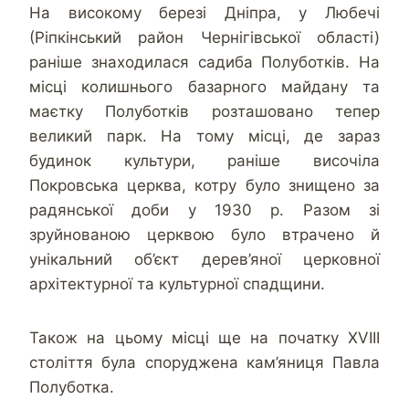
На високому березі Дніпра, у Любечі
(Ріпкінський район Чернігівської області)
раніше знаходилася садиба Полуботків. На
місці колишнього базарного майдану та
маєтку Полуботків розташовано тепер
великий парк. На тому місці, де зараз
будинок культури, раніше височіла
Покровська церква, котру було знищено за
радянської доби у 1930 р. Разом зі
зруйнованою церквою було втрачено й
унікальний об’єкт дерев’яної церковної
архітектурної та культурної спадщини.
Також на цьому місці ще на початку XVIII
століття була споруджена кам’яниця Павла
Полуботка.