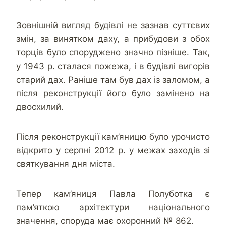
Зовнішній вигляд будівлі не зазнав суттєвих
змін, за винятком даху, а прибудови з обох
торців було споруджено значно пізніше. Так,
у 1943 р. сталася пожежа, і в будівлі вигорів
старий дах. Раніше там був дах із заломом, а
після реконструкції його було замінено на
двосхилий.
Після реконструкції кам’яницю було урочисто
відкрито у серпні 2012 р. у межах заходів зі
святкування дня міста.
Тепер кам’яниця Павла Полуботка є
пам’яткою архітектури національного
значення, споруда має охоронний № 862.