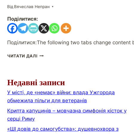
Від
Вячеслав Непран
Поділитися:
Поділитися:The following two tabs change conten
ЧИТАТИ ДАЛІ
Недавні записи
У місті, де «немає» війни: влада Ужгорода
обмежила пільги для ветеранів
Крипта капуцинів – мовчазна симфонія кісток у
серці Риму
«ШІ довів до самогубства»: душевнохвора з