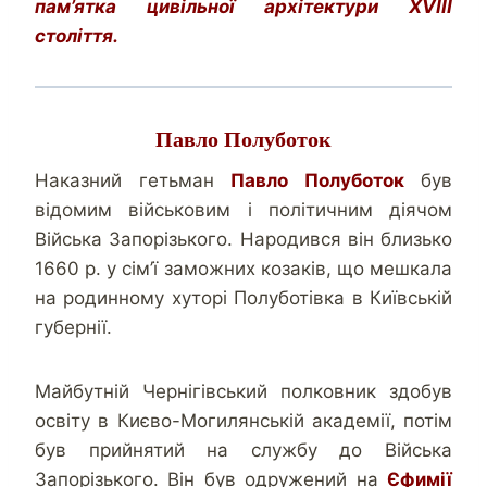
пам’ятка цивільної архітектури XVIII
століття.
Павло Полуботок
Наказний гетьман
Павло Полуботок
був
відомим військовим і політичним діячом
Війська Запорізького. Народився він близько
1660 р. у сім’ї заможних козаків, що мешкала
на родинному хуторі Полуботівка в Київській
губернії.
Майбутній Чернігівський полковник здобув
освіту в Києво-Могилянській академії, потім
був прийнятий на службу до Війська
Запорізького. Він був одружений на
Єфимії