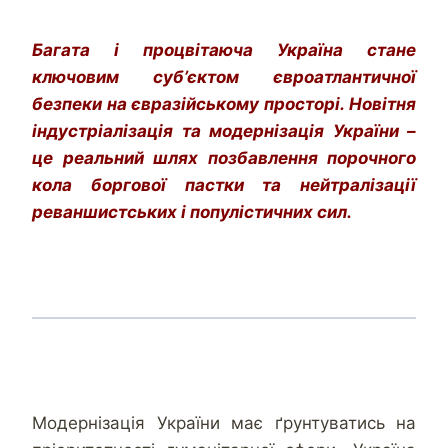
Багата і процвітаюча Україна стане
ключовим суб’єктом євроатлантичної
безпеки на євразійському просторі. Новітня
індустріалізація та модернізація України –
це реальний шлях позбавлення порочного
кола боргової пастки та нейтралізації
реваншистських і популістичних сил.
Модернізація України має ґрунтуватись на