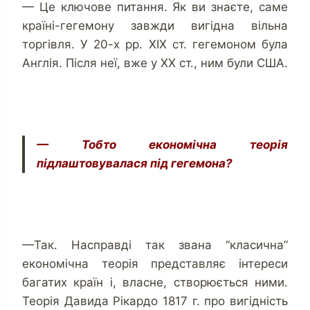
— Це ключове питання. Як ви знаєте, саме
країні-гегемону завжди вигідна вільна
торгівля. У 20-х рр. XIX ст. гегемоном була
Англія. Після неї, вже у XX ст., ним були США.
— Тобто економічна теорія
підлаштовувалася під гегемона?
—Так. Насправді так звана “класична”
економічна теорія представляє інтереси
багатих країн і, власне, створюється ними.
Теорія Давида Рікардо 1817 г. про вигідність