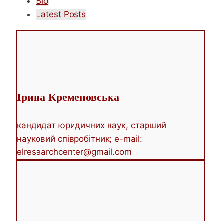
The
Bio
following
Latest Posts
two
tabs
change
content
below.
Ірина Кременовська
кандидат юридичних наук, старший
науковий співробітник; e-mail:
elresearchcenter@gmail.com