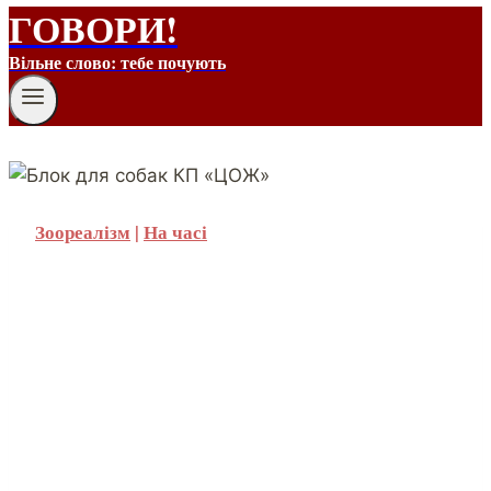
ГОВОРИ!
Вільне слово: тебе почують
Зоореалізм
|
На часі