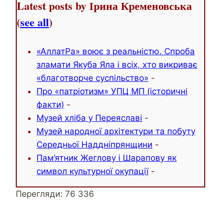
Latest posts by Ірина Кременовська
(
see all
)
«АллатРа» воює з реальністю. Спроба
зламати Якуба Яла і всіх, хто викриває
«благотворче суспільство»
-
Про «патріотизм» УПЦ МП (історичні
факти)
-
Музей хліба у Переяславі
-
Музей народної архітектури та побуту
Середньої Наддніпрянщини
-
Пам’ятник Жеглову і Шарапову як
символ культурної окупації
-
Перегляди:
76 336