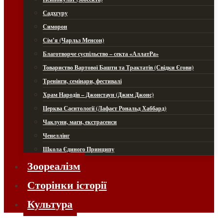
Садхгуру
Симорон
Сім’я (Чарльз Менсон)
Благотворче суспільство – секта «АллатРа»
Товариство Вартової Башти та Трактатів (Свідки Єгови)
Тренінги, семінари, фестивалі
Храм Народів – Джонстаун (Джим Джонс)
Церква Саєнтології (Лафаєт Рональд Хаббард)
Чаклуни, маги, екстрасенси
Ченеллінг
Школа Єдиного Принципу
Зоореалізм
Сторінки історії
Культура