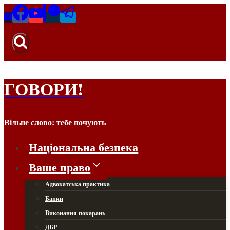
Перейти
до
вмісту
ГОВОРИ!
Вільне слово: тебе почують
Національна безпека
Ваше право
Адвокатська практика
Банки
Виконання покарань
ДБР