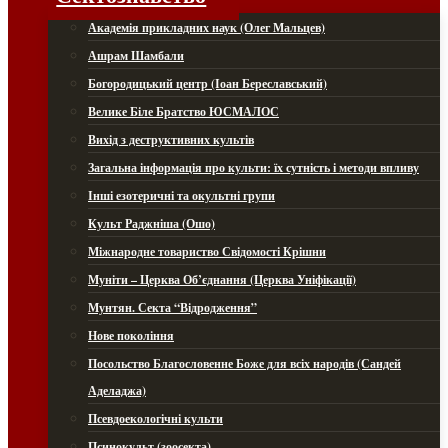
Академія прикладних наук (Олег Мальцев)
Ашрам Шамбали
Богородицький центр (Іоан Береславський)
Велике Біле Братство ЮСМАЛОС
Вихід з деструктивних культів
Загальна інформація про культи: їх сутність і методи впливу
Інші езотеричні та окультні групи
Культ Раджніша (Ошо)
Міжнародне товариство Свідомості Крішни
Муніти – Церква Об’єднання (Церква Уніфікації)
Мунтян. Секта “Відродження”
Нове покоління
Посольство Благословенне Боже для всіх народів (Сандей
Аделаджа)
Псевдоекологічні культи
Псинокульт (зоосекта)