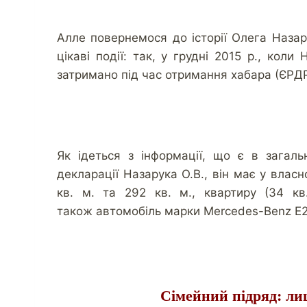
Алле повернемося до історії Олега Назар
цікаві події: так, у грудні 2015 р., коли
затримано під час отримання хабара (ЄР
Як ідеться з інформації, що є в загал
декларації Назарука О.В., він має у влас
кв. м. та 292 кв. м., квартиру (34 кв
також автомобіль марки Mercedes-Benz Е25
Сімейний підряд: лиш