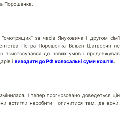
а Порошенка.
“смотрящих” за часів Януковича і другом сім’ї
идентства Петра Порошенка Вільєн Шатворян не
ко пристосувався до нових умов і продовжував
арів і
виводити до РФ колосальні суми коштів
.
змінилася. І тепер прогнозовано доведеться цій
вони встигли наробити і опинитися там, де вони,