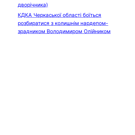
дворiчника)
КДКА Черкаської області боїться
розбиратися з колишнім нардепом-
зрадником Володимиром Олійником