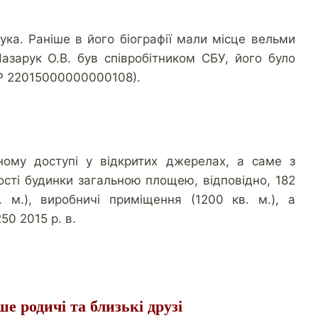
ука. Раніше в його біографії мали місце вельми
 Назарук О.В. був співробітником СБУ, його було
ДР 22015000000000108).
ьному доступі у відкритих джерелах, а саме з
ності будинки загальною площею, відповідно, 182
. м.), виробничі приміщення (1200 кв. м.), а
0 2015 р. в.
е родичі та близькі друзі