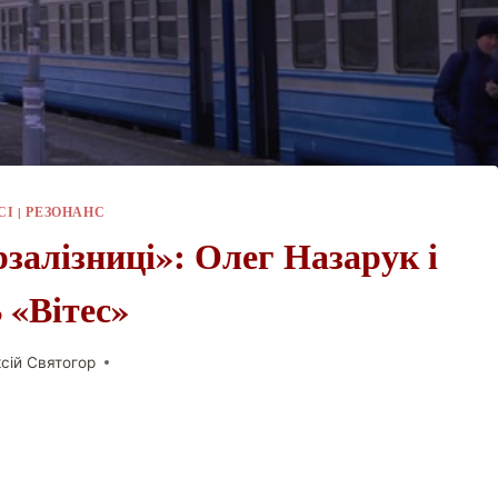
СІ
|
РЕЗОНАНС
рзалізниці»: Олег Назарук і
 «Вітес»
сій Святогор