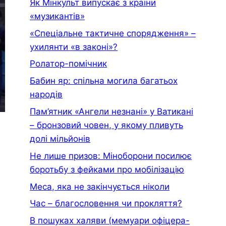
Як Мінкульт випускає з країни
«музикантів»
«Спеціальне тактичне спорядження» –
ухилянти «в законі»?
Ролатор-помічник
Бабин яр: спільна могила багатьох
народів
Пам’ятник «Ангели незнані» у Ватикані
– бронзовий човен, у якому пливуть
долі мільйонів
Не лише призов: Міноборони посилює
боротьбу з фейками про мобілізацію
Меса, яка не закінчується ніколи
Час – благословення чи прокляття?
В пошуках халяви (мемуари офiцера-