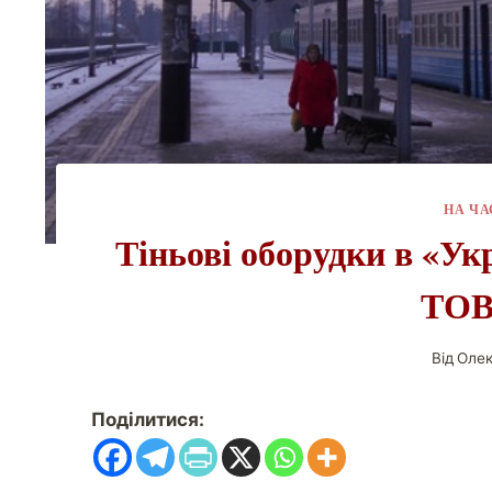
НА ЧА
Тіньові оборудки в «Ук
ТОВ
Від
Олек
Поділитися: