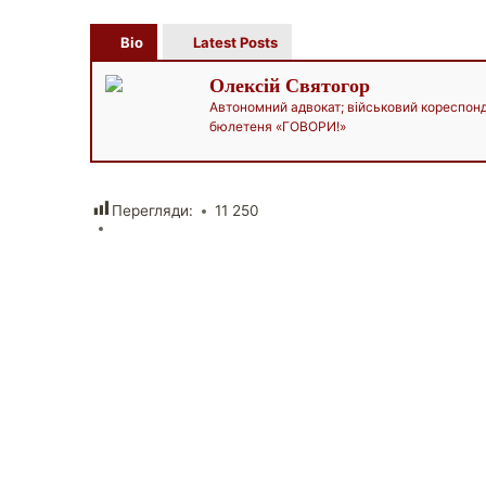
Bio
Latest Posts
Олексій Святогор
Автономний адвокат; військовий кореспон
бюлетеня «ГОВОРИ!»
Перегляди:
11 250