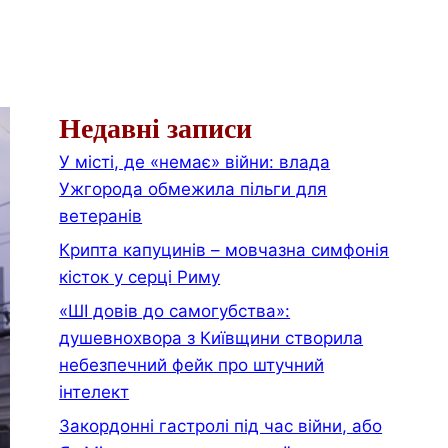
Недавні записи
У місті, де «немає» війни: влада
Ужгорода обмежила пільги для
ветеранів
Крипта капуцинів – мовчазна симфонія
кісток у серці Риму
«ШІ довів до самогубства»:
душевнохвора з Київщини створила
небезпечний фейк про штучний
інтелект
Закордонні гастролі під час війни, або