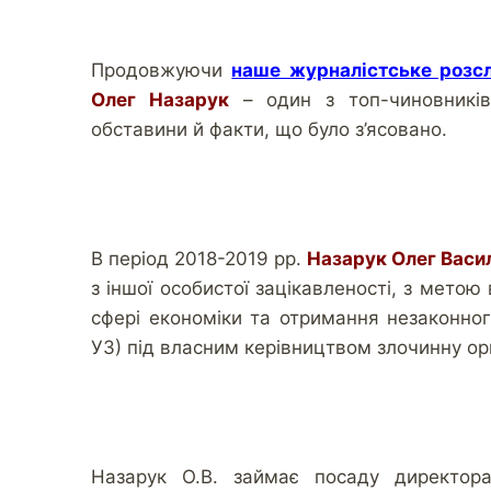
Продовжуючи
наше журналістське розс
Олег Назарук
– один з топ-чиновників
обставини й факти, що було з’ясовано.
В період 2018-2019 рр.
Назарук Олег Васи
з іншої особистої зацікавленості, з мето
сфері економіки та отримання незаконног
УЗ) під власним керівництвом злочинну орг
Назарук О.В. займає посаду директора