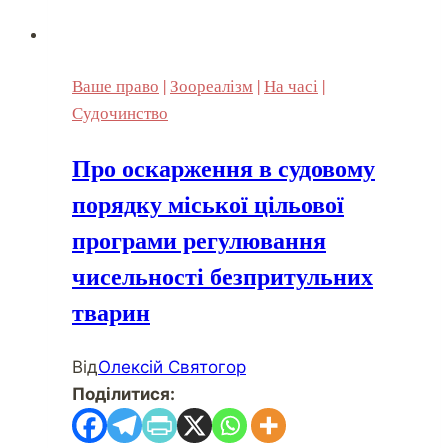
Ваше право
|
Зоореалізм
|
На часі
|
Судочинство
Про оскарження в судовому
порядку міської цільової
програми регулювання
чисельності безпритульних
тварин
Від
Олексій Святогор
Поділитися: