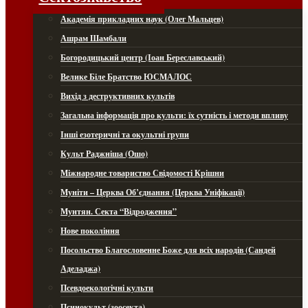
Академія прикладних наук (Олег Мальцев)
Ашрам Шамбали
Богородицький центр (Іоан Береславський)
Велике Біле Братство ЮСМАЛОС
Вихід з деструктивних культів
Загальна інформація про культи: їх сутність і методи впливу
Інші езотеричні та окультні групи
Культ Раджніша (Ошо)
Міжнародне товариство Свідомості Крішни
Муніти – Церква Об’єднання (Церква Уніфікації)
Мунтян. Секта “Відродження”
Нове покоління
Посольство Благословенне Боже для всіх народів (Сандей
Аделаджа)
Псевдоекологічні культи
Псинокульт (зоосекта)