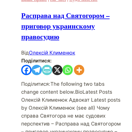
Расправа над Святогором –
приговор украинскому
правосудию
Від
Олексій Клименюк
Поділитися:
Поділитися:The following two tabs
change content below.BioLatest Posts
Олексій Клименюк Адвокат Latest posts
by Олексій Клименюк (see all) Чому
справа Святогора не має судових
перспектив – Расправа над Святогором
– приговор украинскому правосудию –