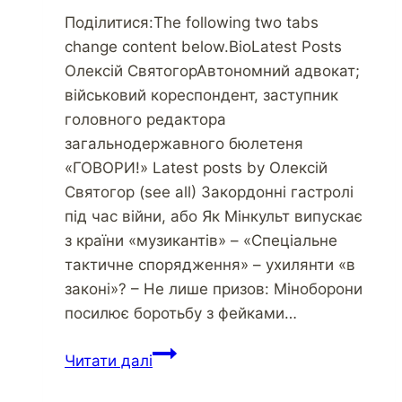
Поділитися:The following two tabs
change content below.BioLatest Posts
Олексій СвятогорАвтономний адвокат;
військовий кореспондент, заступник
головного редактора
загальнодержавного бюлетеня
«ГОВОРИ!» Latest posts by Олексій
Святогор (see all) Закордонні гастролі
під час війни, або Як Мінкульт випускає
з країни «музикантів» – «Спеціальне
тактичне спорядження» – ухилянти «в
законі»? – Не лише призов: Міноборони
посилює боротьбу з фейками…
Захистити
Читати далі
Україну
від