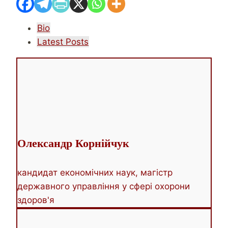
The
Bio
following
Latest Posts
two
tabs
change
content
below.
Олександр Корнійчук
кандидат економічних наук, магістр
державного управління у сфері охорони
здоров'я