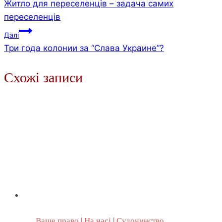
Житло для переселенців – задача самих
записів
переселенців
Далі
Три года колонии за “Слава Украине”?
Схожі записи
Ваше право
|
На часі
|
Судочинство