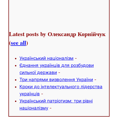
Latest posts by Олександр Корнійчук
(
see all
)
Український націоналізм
-
Єднання українців для розбудови
сильної держави
-
Три напрями визволення України
-
Кроки до інтелектуального лідерства
українців
-
Український патріотизм: три рівні
націоналізму
-