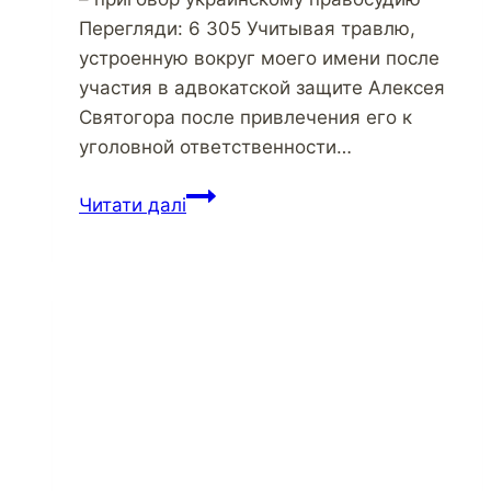
Перегляди: 6 305 Учитывая травлю,
устроенную вокруг моего имени после
участия в адвокатской защите Алексея
Святогора после привлечения его к
уголовной ответственности…
Захистити
Читати далі
Україну
від
диктату
вулиці