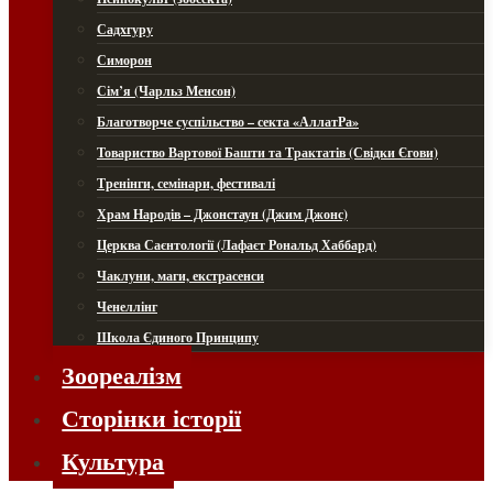
Садхгуру
Симорон
Сім’я (Чарльз Менсон)
Благотворче суспільство – секта «АллатРа»
Товариство Вартової Башти та Трактатів (Свідки Єгови)
Тренінги, семінари, фестивалі
Храм Народів – Джонстаун (Джим Джонс)
Церква Саєнтології (Лафаєт Рональд Хаббард)
Чаклуни, маги, екстрасенси
Ченеллінг
Школа Єдиного Принципу
Зоореалізм
Сторінки історії
Культура