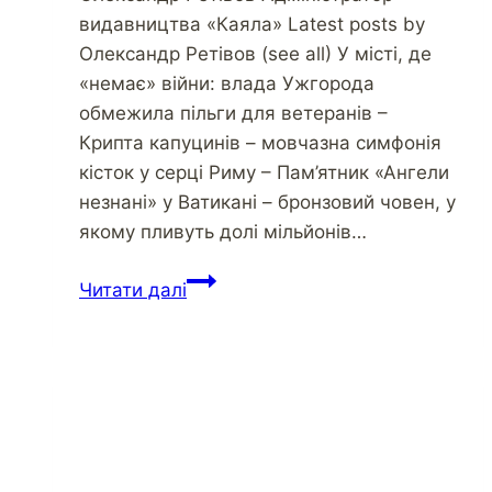
видавництва «Каяла» Latest posts by
Олександр Ретівов (see all) У місті, де
«немає» війни: влада Ужгорода
обмежила пільги для ветеранів –
Крипта капуцинів – мовчазна симфонія
кісток у серці Риму – Пам’ятник «Ангели
незнані» у Ватикані – бронзовий човен, у
якому пливуть долі мільйонів…
Захистити
Читати далі
Україну
від
диктату
вулиці