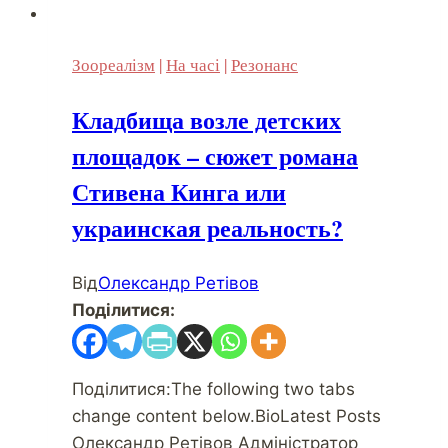
Зоореалізм
|
На часі
|
Резонанс
Кладбища возле детских
площадок – сюжет романа
Стивена Кинга или
украинская реальность?
Від
Олександр Ретівов
Поділитися:
Поділитися:The following two tabs
change content below.BioLatest Posts
Олександр Ретівов Адміністратор