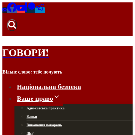
Перейти
до
вмісту
ГОВОРИ!
Вільне слово: тебе почують
Національна безпека
Ваше право
Адвокатська практика
Банки
Виконання покарань
ДБР