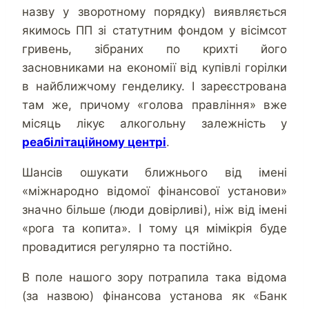
назву у зворотному порядку) виявляється
якимось ПП зі статутним фондом у вісімсот
гривень, зібраних по крихті його
засновниками на економії від купівлі горілки
в найближчому генделику. І зареєстрована
там же, причому «голова правління» вже
місяць лікує алкогольну залежність у
реабілітаційному центрі
.
Шансів ошукати ближнього від імені
«міжнародно відомої фінансової установи»
значно більше (люди довірливі), ніж від імені
«рога та копита». І тому ця мімікрія буде
провадитися регулярно та постійно.
В поле нашого зору потрапила така відома
(за назвою) фінансова установа як «Банк