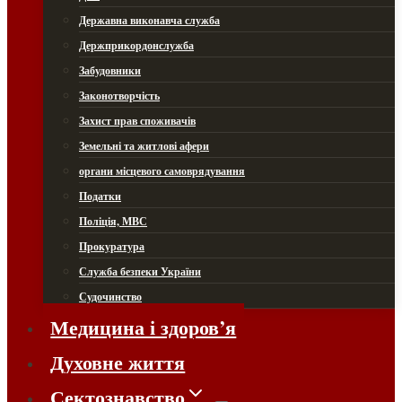
Державна виконавча служба
Держприкордонслужба
Забудовники
Законотворчість
Захист прав споживачів
Земельні та житлові афери
органи місцевого самоврядування
Податки
Поліція, МВС
Прокуратура
Служба безпеки України
Судочинство
Медицина і здоров’я
Духовне життя
Сектознавство