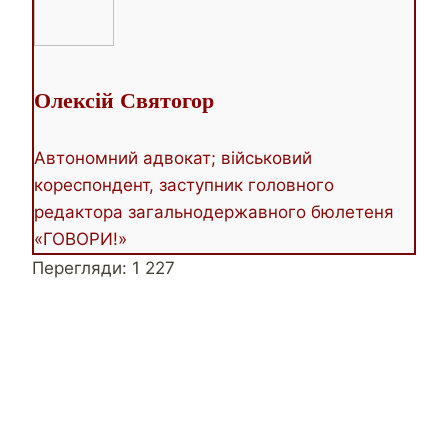
change
content
below.
Олексій Святогор
Автономний адвокат; військовий
кореспондент, заступник головного
редактора загальнодержавного бюлетеня
«ГОВОРИ!»
Перегляди:
1 227