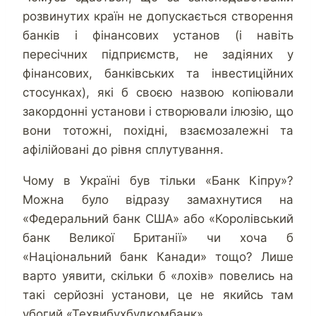
розвинутих країн не допускається створення
банків і фінансових установ (і навіть
пересічних підприємств, не задіяних у
фінансових, банківських та інвестиційних
стосунках), які б своєю назвою копіювали
закордонні установи і створювали ілюзію, що
вони тотожні, похідні, взаємозалежні та
афілійовані до рівня сплутування.
Чому в Україні був тільки «Банк Кіпру»?
Можна було відразу замахнутися на
«Федеральний банк США» або «Королівський
банк Великої Британії» чи хоча б
«Національний банк Канади» тощо? Лише
варто уявити, скільки б «лохів» повелись на
такі серйозні установи, це не якийсь там
убогий «Техвибухбудкомбанк».