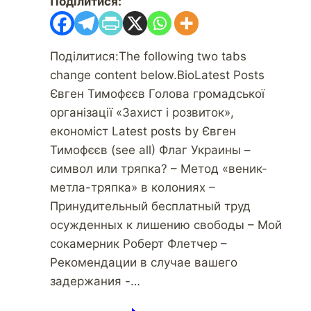
Поділитися:
Поділитися:The following two tabs
change content below.BioLatest Posts
Євген Тимофєєв Голова громадської
організації «Захист і розвиток»,
економіст Latest posts by Євген
Тимофєєв (see all) Флаг Украины –
символ или тряпка? – Метод «веник-
метла-тряпка» в колониях –
Принудительный бесплатный труд
осужденных к лишению свободы – Мой
сокамерник Роберт Флетчер –
Рекомендации в случае вашего
задержания -…
«Банк