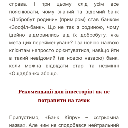
справа. І при цьому слід усім все
пояснювати, чому знаний та відомий банк
«Добробут родини» (приміром) став банком
«Зоофіл-банк». Що не так з родиною, чому
ідейно відмовились від їх добробуту, яка
мета цих перейменувань? І за новою назвою
клієнтам непросто орієнтуватися, навіщо йти
в такий невідомий (за новою назвою) банк,
коли можна відвідати старі та незмінні
«Ощадбанк» абощо.
Рекомендації для інвесторів: як не
потрапити на гачок
Припустимо, «Банк Кіпру» – «стрьомна
назва». Але чим не сподобався нейтральний