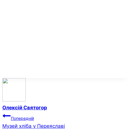
Олексій Святогор
Навігація
Попередній
Музей хліба у Переяславі
записів