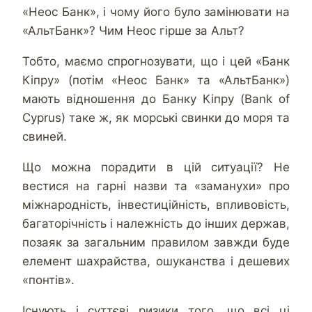
«Неос Банк», і чому його було замінювати на
«АльтБанк»? Чим Неос гірше за Альт?
Тобто, маємо спрогнозувати, що і цей «Банк
Кіпру» (потім «Неос Банк» та «АльтБанк»)
мають відношення до Банку Кіпру (Bank of
Cyprus) таке ж, як морські свинки до моря та
свиней.
Що можна порадити в цій ситуації? Не
вестися на гарні назви та «заманухи» про
міжнародність, інвестиційність, впливовість,
багаторічність і належність до інших держав,
позаяк за загальним правилом завжди буде
елемент шахрайства, ошуканства і дешевих
«понтів».
Існують і суттєві ризики того, що всі ці