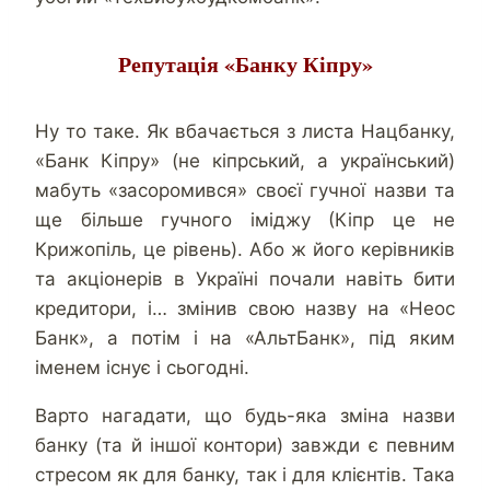
Репутація «Банку Кіпру»
Ну то таке. Як вбачається з листа Нацбанку,
«Банк Кіпру» (не кіпрський, а український)
мабуть «засоромився» своєї гучної назви та
ще більше гучного іміджу (Кіпр це не
Крижопіль, це рівень). Або ж його керівників
та акціонерів в Україні почали навіть бити
кредитори, і… змінив свою назву на «Неос
Банк», а потім і на «АльтБанк», під яким
іменем існує і сьогодні.
Варто нагадати, що будь-яка зміна назви
банку (та й іншої контори) завжди є певним
стресом як для банку, так і для клієнтів. Така