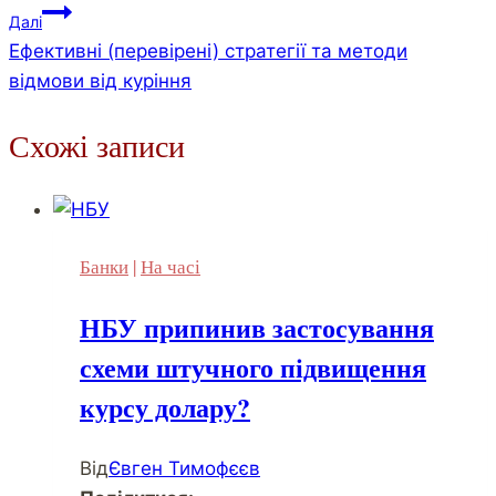
Далі
Ефективні (перевірені) стратегії та методи
відмови від куріння
Схожі записи
Банки
|
На часі
НБУ припинив застосування
схеми штучного підвищення
курсу долару?
Від
Євген Тимофєєв