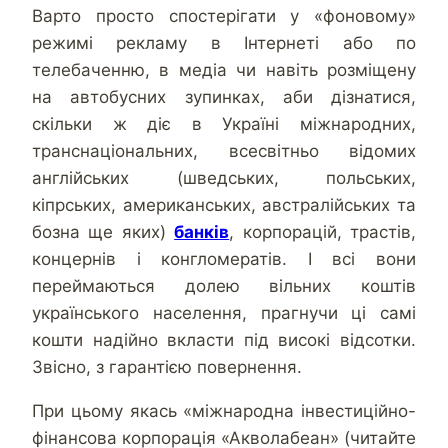
Варто просто спостерігати у «фоновому»
режимі рекламу в Інтернеті або по
телебаченню, в медіа чи навіть розміщену
на автобусних зупинках, аби дізнатися,
скільки ж діє в Україні міжнародних,
транснаціональних, всесвітньо відомих
англійських (шведських, польських,
кіпрських, американських, австралійських та
бозна ще яких)
банків
, корпорацій, трастів,
концернів і конгломератів. І всі вони
переймаються долею вільних коштів
українського населення, прагнучи ці самі
кошти надійно вкласти під високі відсотки.
Звісно, з гарантією повернення.
При цьому якась «міжнародна інвестиційно-
фінансова корпорація «Акволабеан» (читайте