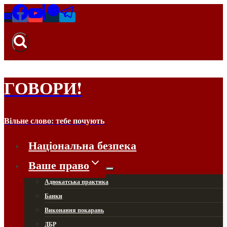
Перейти
до
вмісту
ГОВОРИ!
Вільне слово: тебе почують
Національна безпека
Ваше право
Адвокатська практика
Банки
Виконання покарань
ДБР