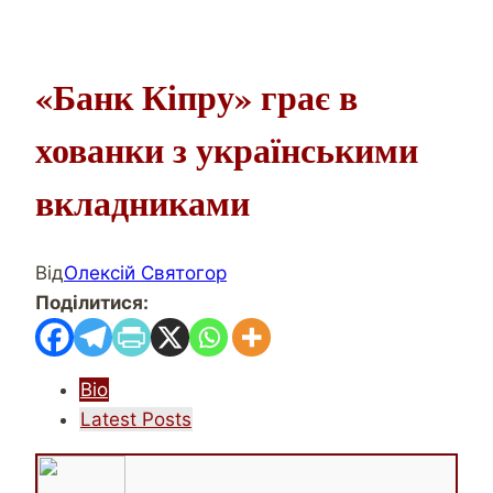
«Банк Кіпру» грає в
хованки з українськими
вкладниками
Від
Олексій Святогор
Поділитися:
The
Bio
following
Latest Posts
two
tabs