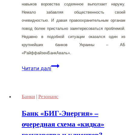
навыков воровства содеянное выползает наружу.
Немало забавляя общественность своей
очевидностью. И давая правоохранительным органам
повод более пристально заинтересоваться проблемой.
Недавно в подобной ситуации оказался один из
крупнейших банков Украины – АБ
«РайффайзенБанкАваль».
Неувязочка:
Читати далі
«мертвые
души»
«РайффайзенБанкАваль»
Банки
|
Резонанс
Банк «БИГ-Энергия» –
очередная схема «кидка»
государства и клиентов?