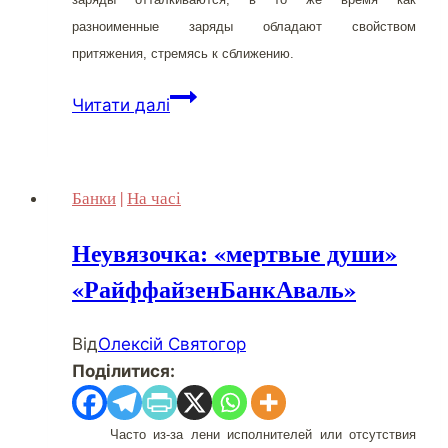
разноименные заряды обладают свойством
притяжения, стремясь к сближению.
«НЕСТ-
Читати далі
Покровский
посад»
и
Банки
|
На часі
«БМ-
банк»:
Неувязочка: «мертвые души»
есть
«РайффайзенБанкАваль»
ли
разница?
Від
Олексій Святогор
Поділитися:
Часто из-за лени исполнителей или отсутствия