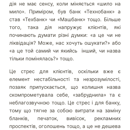
дія не має сенсу, коли міняється «шило на
мило». Приміром, був банк «Технобанк» а
став «Техбанк» чи «Машбанк» тощо. Більше
того, така дія напружує клієнтів, які
починають думати різні думки: «а це чи не
ліквідація? Може, нас хочуть ошукати?» або
«а це той самий чи якийсь інший, чи назва
тільки помінялась?» тощо.
Це стрес для клієнтів, оскільки вже є
елемент нестабільності та незрозумілості,
позаяк припускається, що колишня назва
скомпрометувала себе, «забруднила» та є
неблагозвучною тощо. Це стрес і для банку,
тому що тягне за собою витрати на заміну
бланків, печаток, вивісок, рекламних
проспектів, оголошень тощо, а це не дешева