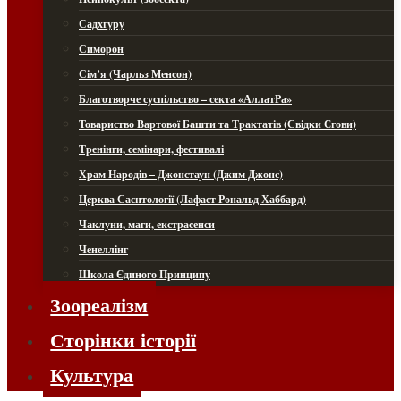
Садхгуру
Симорон
Сім’я (Чарльз Менсон)
Благотворче суспільство – секта «АллатРа»
Товариство Вартової Башти та Трактатів (Свідки Єгови)
Тренінги, семінари, фестивалі
Храм Народів – Джонстаун (Джим Джонс)
Церква Саєнтології (Лафаєт Рональд Хаббард)
Чаклуни, маги, екстрасенси
Ченеллінг
Школа Єдиного Принципу
Зоореалізм
Сторінки історії
Культура