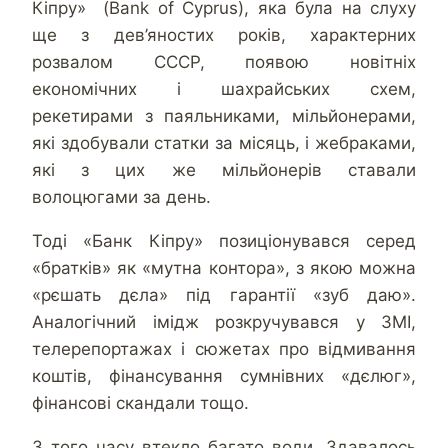
Кіпру» (Bank of Cyprus), яка була на слуху
ще з дев’яностих років, характерних
розвалом СССР, появою новітніх
економічних і шахрайських схем,
рекетирами з паяльниками, мільйонерами,
які здобували статки за місяць, і жебраками,
які з цих же мільйонерів ставали
волоцюгами за день.
Тоді «Банк Кіпру» позиціонувався серед
«братків» як «мутна контора», з якою можна
«рєшать дєла» під гарантії «зуб даю».
Аналогічний імідж розкручувався у ЗМІ,
телерепортажах і сюжетах про відмивання
коштів, фінансування сумнівних «дєлюг»,
фінансові скандали тощо.
З того часу втекло багато води. Здавалось