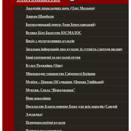
Академія прикладних наук (Олег Мальцев)
Ашрам Шамбали
Богородицький центр (Іоан Береславський)
Велике Біле Братство ЮСМАЛОС
Вихід з деструктивних культів
Загальна інформація про культи: їх сутність і методи впливу
Інші езотеричні та окультні групи
Культ Раджніша (Ошо)
Міжнародне товариство Свідомості Крішни
Муніти – Церква Об’єднання (Церква Уніфікації)
Мунтян. Секта “Відродження”
Нове покоління
Посольство Благословенне Боже для всіх народів (Сандей
Аделаджа)
Псевдоекологічні культи
Псинокульт (зоосекта)