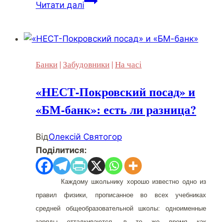
Читати далі
Кіпру»
грає
в
хованки
Банки
|
Забудовники
|
На часі
з
українськими
«НЕСТ-Покровский посад» и
вкладниками
«БМ-банк»: есть ли разница?
Від
Олексій Святогор
Поділитися:
Каждому
школьнику хорошо известно одно из
правил физики, прописанное во всех учебниках
средней общеобразовательной школы: одноименные
заряды отталкиваются, в то же время как