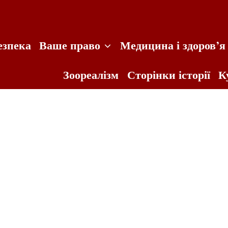
езпека
Ваше право
Медицина і здоров’я
Зоореалізм
Сторінки історії
К