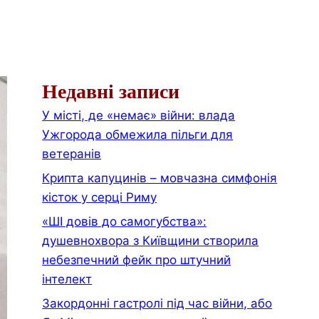
Недавні записи
У місті, де «немає» війни: влада
Ужгорода обмежила пільги для
ветеранів
Крипта капуцинів – мовчазна симфонія
кісток у серці Риму
«ШІ довів до самогубства»:
душевнохвора з Київщини створила
небезпечний фейк про штучний
інтелект
Закордонні гастролі під час війни, або