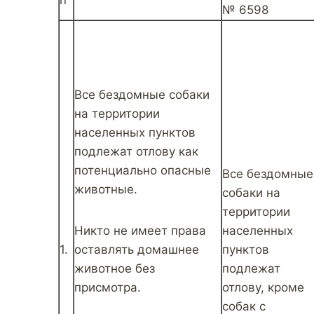
п
№ 6598
Все бездомные собаки
на территории
населенных пунктов
подлежат отлову как
потенциально опасные
Все бездомные
животные.
собаки на
территории
Никто не имеет права
населенных
1.
оставлять домашнее
пунктов
животное без
подлежат
присмотра.
отлову, кроме
собак с