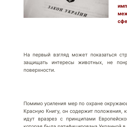
им
ме
сфе
На первый взгляд может показаться ст
защищать интересы животных, не понр
поверхности.
Помимо усиления мер по охране окружаю
Красную Книгу, он содержит положения, 
идут вразрез с принципами Европейск
которая была ратифицирована Украиной в 