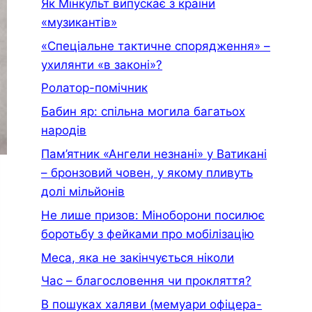
Як Мінкульт випускає з країни
«музикантів»
«Спеціальне тактичне спорядження» –
ухилянти «в законі»?
Ролатор-помічник
Бабин яр: спільна могила багатьох
народів
Пам’ятник «Ангели незнані» у Ватикані
– бронзовий човен, у якому пливуть
долі мільйонів
Не лише призов: Міноборони посилює
боротьбу з фейками про мобілізацію
Меса, яка не закінчується ніколи
Час – благословення чи прокляття?
В пошуках халяви (мемуари офiцера-