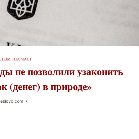
АЛІЗМ
|
НА ЧАСІ
ды не позволили узаконить
к (денег) в природе»
neslovo.com