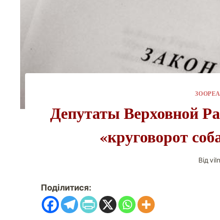
ЗООРЕ
Депутаты Верховной Ра
«круговорот соба
Від
vil
Поділитися: