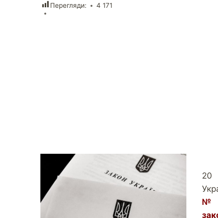
Перегляди:
4 171
20 
Укр
№ 
за