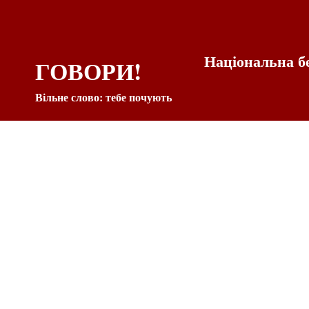
Національна б
ГОВОРИ!
Вільне слово: тебе почують