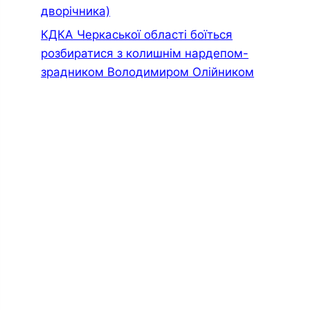
дворiчника)
КДКА Черкаської області боїться
розбиратися з колишнім нардепом-
зрадником Володимиром Олійником