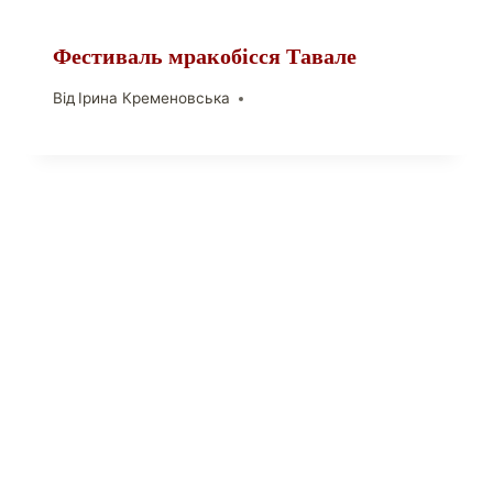
Фестиваль мракобісся Тавале
Від
Ірина Кременовська