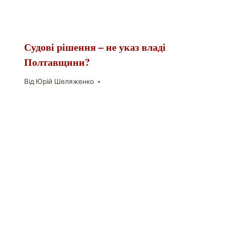
Судові рішення – не указ владі
Полтавщини?
Від
Юрій Шеляженко