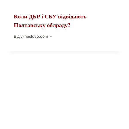
Коли ДБР і СБУ відвідають
Полтавську облраду?
Від
vilneslovo.com