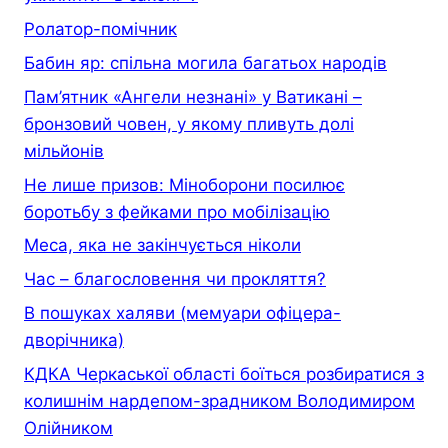
Ролатор-помічник
Бабин яр: спільна могила багатьох народів
Пам’ятник «Ангели незнані» у Ватикані –
бронзовий човен, у якому пливуть долі
мільйонів
Не лише призов: Міноборони посилює
боротьбу з фейками про мобілізацію
Меса, яка не закінчується ніколи
Час – благословення чи прокляття?
В пошуках халяви (мемуари офiцера-
дворiчника)
КДКА Черкаської області боїться розбиратися з
колишнім нардепом-зрадником Володимиром
Олійником