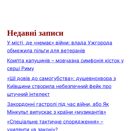
Недавні записи
У місті, де «немає» війни: влада Ужгорода
обмежила пільги для ветеранів
Крипта капуцинів – мовчазна симфонія кісток у
серці Риму
«ШІ довів до самогубства»: душевнохвора з
Київщини створила небезпечний фейк про
штучний інтелект
Закордонні гастролі під час війни, або Як
Мінкульт випускає з країни «музикантів»
«Спеціальне тактичне спорядження» –
ухилянти «в законі»?