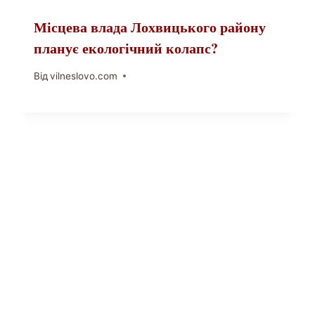
Місцева влада Лохвицького району
планує екологічний колапс?
Від
vilneslovo.com