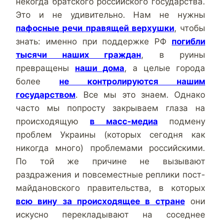
некогда братского российского государства.
Это и не удивительно. Нам не нужны
пафосные речи правящей верхушки
, чтобы
знать: именно при поддержке РФ
погибли
тысячи наших граждан
, в руины
превращены
наши дома
, а целые города
более
не контролируются нашим
государством
. Все мы это знаем. Однако
часто мы попросту закрываем глаза на
происходящую
в масс-медиа
подмену
проблем Украины (которых сегодня как
никогда много) проблемами российскими.
По той же причине не вызывают
раздражения и повсеместные реплики пост-
майдановского правительства, в которых
всю вину за происходящее в стране
они
искусно перекладывают на соседнее