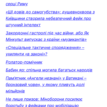
серці Риму
«ШІ довів до самогубства»: душевнохвора з
Київщини створила небезпечний фейк про
штучний інтелект
Закордонні гастролі під час війни, або Як
Мінкульт випускає з країни «музикантів»
«Спеціальне тактичне спорядження» –
ухилянти «в законі»?
Ролатор-помічник
Бабин яр: спільна могила багатьох народів
Пам’ятник «Ангели незнані» у Ватикані –
бронзовий човен, у якому пливуть долі
мільйонів
Не лише призов: Міноборони посилює
боротьбу з фейками про мобілізацію