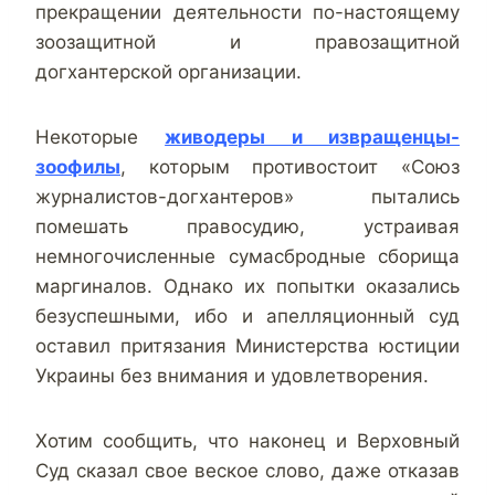
прекращении деятельности по-настоящему
зоозащитной и правозащитной
догхантерской организации.
Некоторые
живодеры и извращенцы-
зоофилы
, которым противостоит «Союз
журналистов-догхантеров» пытались
помешать правосудию, устраивая
немногочисленные сумасбродные сборища
маргиналов. Однако их попытки оказались
безуспешными, ибо и апелляционный суд
оставил притязания Министерства юстиции
Украины без внимания и удовлетворения.
Хотим сообщить, что наконец и Верховный
Суд сказал свое веское слово, даже отказав