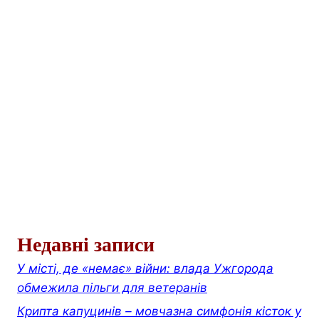
Недавні записи
У місті, де «немає» війни: влада Ужгорода
обмежила пільги для ветеранів
Крипта капуцинів – мовчазна симфонія кісток у