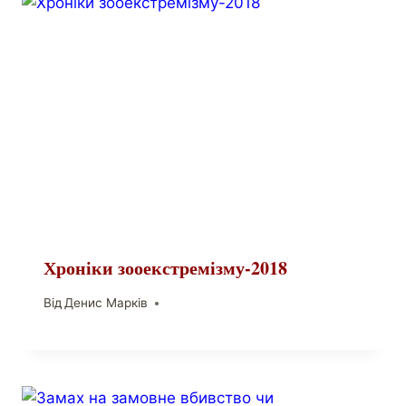
Хроніки зооекстремізму-2018
Від
Денис Марків