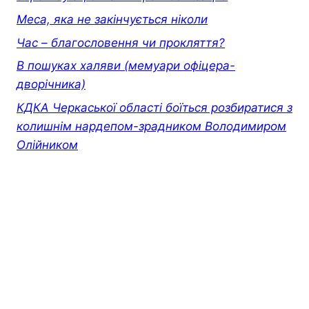
Меса, яка не закінчується ніколи
Час – благословення чи прокляття?
В пошуках халяви (мемуари офiцера-
дворiчника)
КДКА Черкаської області боїться розбиратися з
колишнім нардепом-зрадником Володимиром
Олійником