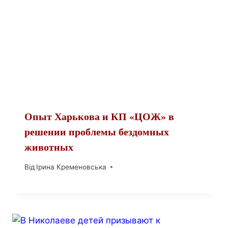
Опыт Харькова и КП «ЦОЖ» в
решении проблемы бездомных
животных
Від
Ірина Кременовська