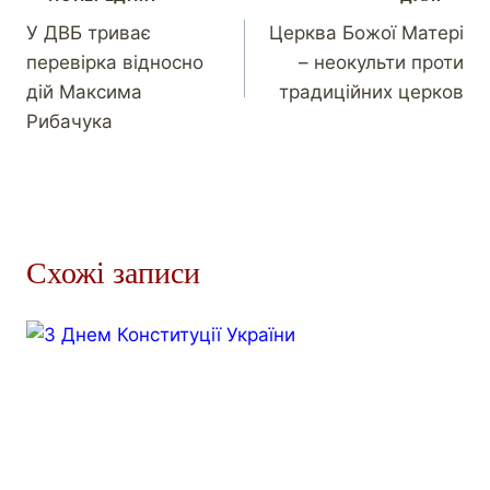
У ДВБ триває
Церква Божої Матері
перевірка відносно
– неокульти проти
дій Максима
традиційних церков
Рибачука
Схожі записи