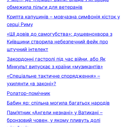
обмежила пільги для ветеранів
Крипта капуцинів – мовчазна симфонія кісток у
серці Риму
«ШІ довів до самогубства»: душевнохвора з
Київщини створила небезпечний фейк про
штучний інтелект
Закордонні гастролі під час війни, або Як
Мінкульт випускає з країни «музикантів»
«Спеціальне тактичне спорядження» –
ухилянти «в законі»?
Ролатор-помічник
Бабин яр: спільна могила багатьох народів
Пам’ятник «Ангели незнані» у Ватикані –
бронзовий човен, у якому пливуть долі