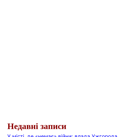
Недавні записи
У місті, де «немає» війни: влада Ужгорода