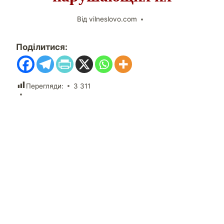
Від
vilneslovo.com
Поділитися:
Перегляди:
3 311