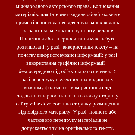
міжнародного авторського права. Копіювання
матеріалів: для Інтернет-видань обов’язковим є
пряме гіперпосилання, для друкованих видань
– за запитом на електронну пошту видання.
Посилання або гіперпосилання мають бути
розташовані: у разі використання тексту – на
початку використовуваної інформації; у разі
використання графічної інформації –
безпосередньо під об’єктом запозичення. У
разі передруку в електронних виданнях у
кожному фрагменті використання слід
додавати гіперпосилання на головну сторінку
сайту vilneslovo.com і на сторінку розміщення
відповідного матеріалу. У разі повного або
часткового передруку матеріалів не
допускається зміна оригінального тексту.