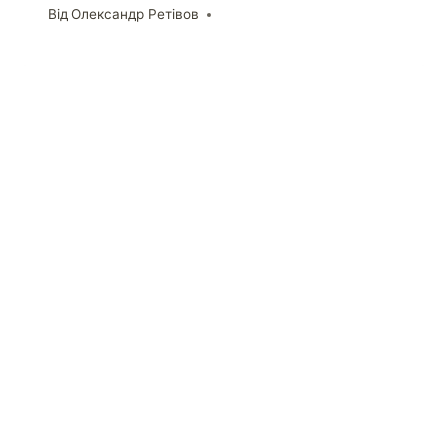
Від
Олександр Ретівов