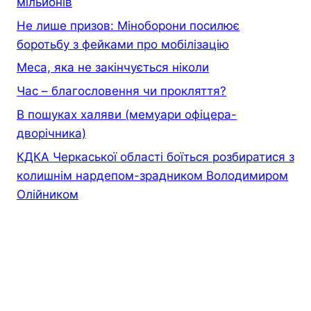
мільйонів
Не лише призов: Міноборони посилює
боротьбу з фейками про мобілізацію
Меса, яка не закінчується ніколи
Час – благословення чи прокляття?
В пошуках халяви (мемуари офiцера-
дворiчника)
КДКА Черкаської області боїться розбиратися з
колишнім нардепом-зрадником Володимиром
Олійником