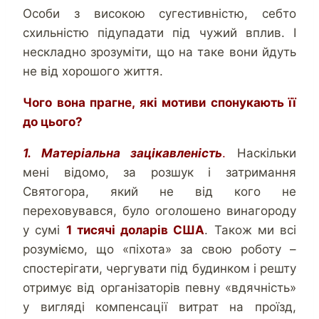
Особи з високою сугестивністю, себто
схильністю підупадати під чужий вплив. І
нескладно зрозуміти, що на таке вони йдуть
не від хорошого життя.
Чого вона прагне, які мотиви спонукають її
до цього?
1. Матеріальна зацікавленість
.
Наскільки
мені відомо, за розшук і затримання
Святогора, який не від кого не
переховувався, було оголошено винагороду
у сумі
1 тисячі доларів США
. Також ми всі
розуміємо, що «піхота» за свою роботу –
спостерігати, чергувати під будинком і решту
отримує від організаторів певну «вдячність»
у вигляді компенсації витрат на проїзд,