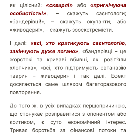
як цілісний:
«сквирл!»
або
«пригнічуюча
особистість!»
, – скажуть саєнтологи;
«бандерівці!», – скажуть окупанти; або
«живодери!», – скажуть зооекстремісти.
І далі:
«всі, хто критикують саєнтологію,
закінчують дуже погано»
, «бандерівці – це
жорстокі та криваві вбивці, які розіп’яли
хлопчика», «всі, хто підтримують евтаназію
тварин – живодери» і так далі. Ефект
досягається саме шляхом багаторазового
повторення.
До того ж, в усіх випадках першопричиною,
що спонукає розправитися з опонентом або
критиком, є суто економічний інтерес.
Триває боротьба за фінансові потоки та