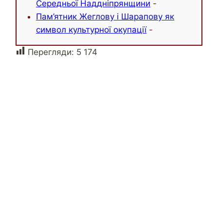
Середньої Наддніпрянщини
-
Пам’ятник Жеглову і Шарапову як
символ культурної окупації
-
Перегляди:
5 174