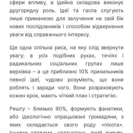
сфери впливу, а ідейна складова виконує
другорядну роль. Ідеї та гасла слугують
лише приманкою для залучення на свій бік
нових послідовників і способом відвернення
уваги від справжнього інтересу.
Ще одна спільна риса, на яку слід звернути
увагу: в усіх подібних рухах, течіях і
радикальних соціальних групах лише
верхівка – а це приблизно 10% прихильників
певної ідеї, чудово розуміють, що вони
роблять і заради чого. Вони розраховують
кожен крок, мають чіткий план і стратегію.
Решту – близько 90%, формують фанатики,
або ідеологічно опрацьовані громадяни, з
яких складається свого роду «піхота».
Іншими словами, «планктон», який живить