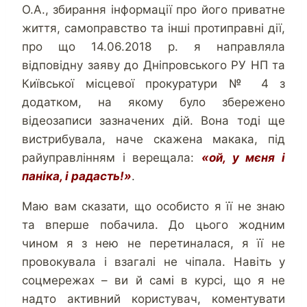
О.А., збирання інформації про його приватне
життя, самоправство та інші протиправні дії,
про що 14.06.2018 р. я направляла
відповідну заяву до Дніпровського РУ НП та
Київської місцевої прокуратури № 4 з
додатком, на якому було збережено
відеозаписи зазначених дій. Вона тоді ще
вистрибувала, наче скажена макака, під
райуправлінням і верещала:
«ой, у мєня і
паніка, і радасть!»
.
Маю вам сказати, що особисто я її не знаю
та вперше побачила. До цього жодним
чином я з нею не перетиналася, я її не
провокувала і взагалі не чіпала. Навіть у
соцмережах – ви й самі в курсі, що я не
надто активний користувач, коментувати