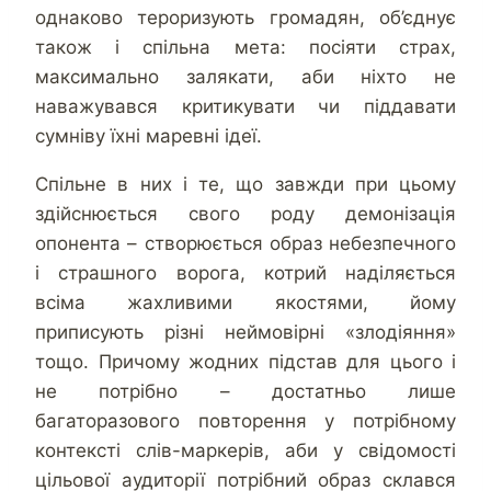
однаково тероризують громадян, об’єднує
також і спільна мета: посіяти страх,
максимально залякати, аби ніхто не
наважувався критикувати чи піддавати
сумніву їхні маревні ідеї.
Спільне в них і те, що завжди при цьому
здійснюється свого роду демонізація
опонента – створюється образ небезпечного
і страшного ворога, котрий наділяється
всіма жахливими якостями, йому
приписують різні неймовірні «злодіяння»
тощо. Причому жодних підстав для цього і
не потрібно – достатньо лише
багаторазового повторення у потрібному
контексті слів-маркерів, аби у свідомості
цільової аудиторії потрібний образ склався