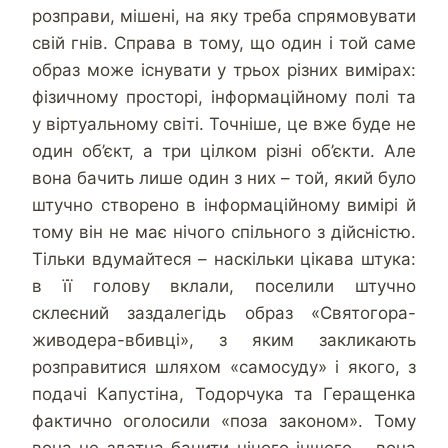
розправи, мішені, на яку треба спрямовувати
свій гнів. Справа в тому, що один і той саме
образ може існувати у трьох різних вимірах:
фізичному просторі, інформаційному полі та
у віртуальному світі. Точніше, це вже буде не
один об’єкт, а три цілком різні об’єкти. Але
вона бачить лише один з них – той, який було
штучно створено в інформаційному вимірі й
тому він не має нічого спільного з дійсністю.
Тільки вдумайтеся – наскільки цікава штука:
в її голову вклали, поселили штучно
склеєний заздалегідь образ «Святогора-
живодера-вбивці», з яким закликають
розправитися шляхом «самосуду» і якого, з
подачі Капустіна, Тодорчука та Геращенка
фактично оголосили «поза законом». Тому
вона не здатна бачити нічого іншого – вона