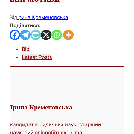
Від
Ірина Кременовська
Поділитися:
The
Bio
following
Latest Posts
two
tabs
change
content
below.
Ірина Кременовська
кандидат юридичних наук, старший
науковий співробітник; e-mail: