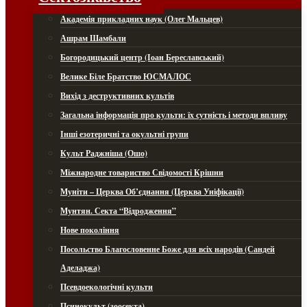
Академія прикладних наук (Олег Мальцев)
Ашрам Шамбали
Богородицький центр (Іоан Береславський)
Велике Біле Братство ЮСМАЛОС
Вихід з деструктивних культів
Загальна інформація про культи: їх сутність і методи впливу
Інші езотеричні та окультні групи
Культ Раджніша (Ошо)
Міжнародне товариство Свідомості Крішни
Муніти – Церква Об’єднання (Церква Уніфікації)
Мунтян. Секта “Відродження”
Нове покоління
Посольство Благословенне Боже для всіх народів (Сандей
Аделаджа)
Псевдоекологічні культи
Псинокульт (зоосекта)