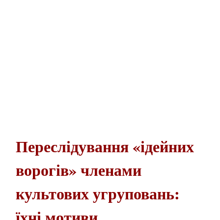
Переслідування «ідейних
ворогів» членами
культових угруповань:
їхні мотиви