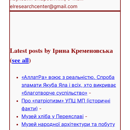
elresearchcenter@gmail.com
Latest posts by Ірина Кременовська
(
see all
)
«АллатРа» воює з реальністю. Спроба
зламати Якуба Яла і всіх, хто викриває
«благотворче суспільство»
-
Про «патріотизм» УПЦ МП (історичні
факти)
-
Музей хліба у Переяславі
-
Музей народної архітектури та побуту