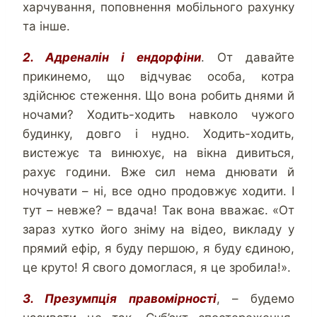
харчування, поповнення мобільного рахунку
та інше.
2. Адреналін і ендорфіни
. От давайте
прикинемо, що відчуває особа, котра
здійснює стеження. Що вона робить днями й
ночами? Ходить-ходить навколо чужого
будинку, довго і нудно. Ходить-ходить,
вистежує та винюхує, на вікна дивиться,
рахує години. Вже сил нема днювати й
ночувати – ні, все одно продовжує ходити. І
тут – невже? – вдача! Так вона вважає. «От
зараз хутко його зніму на відео, викладу у
прямий ефір, я буду першою, я буду єдиною,
це круто! Я свого домоглася, я це зробила!».
3. Презумпція правомірності
, – будемо