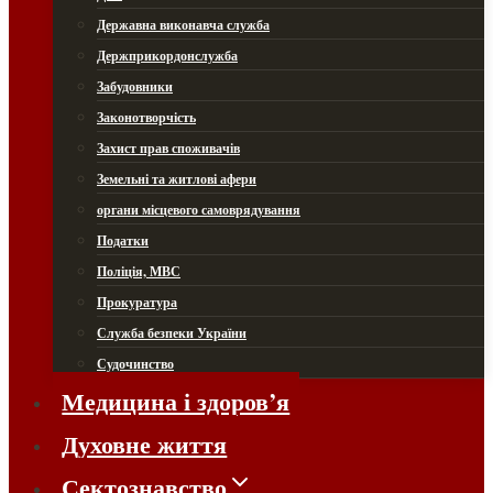
Державна виконавча служба
Держприкордонслужба
Забудовники
Законотворчість
Захист прав споживачів
Земельні та житлові афери
органи місцевого самоврядування
Податки
Поліція, МВС
Прокуратура
Служба безпеки України
Судочинство
Медицина і здоров’я
Духовне життя
Сектознавство