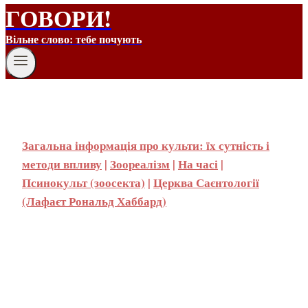
ГОВОРИ!
Вільне слово: тебе почують
Загальна інформація про культи: їх сутність і
методи впливу
|
Зоореалізм
|
На часі
|
Псинокульт (зоосекта)
|
Церква Саєнтології
(Лафаєт Рональд Хаббард)