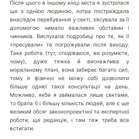
Після цього в іншому кінці міста я зустрілася
ще з однією людиною, котра постраждала
внаслідок перебування у секті, з’ясувала за її
допомогою чимало важливих обставин і
чинників. Вислухала подробиці про те, як її
«пресували» та погрожували після виходу.
Така робота (тут, сподіваюся, ви розумієте,
чому), дуже тяжка й виснажлива у
моральному плані, вона забирає багато сил,
тому я фізично не можу собі дозволити
більше однієї такої консультації на день.
Можливо, якби я займалася лише сектами,
то брала б і більшу кількість людей, але є ще
великий обсяг законопроектної та експертної
роботи, ще редакція, і там теж треба все
встигати.