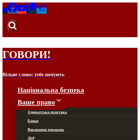
Перейти
до
вмісту
ГОВОРИ!
Вільне слово: тебе почують
Національна безпека
Ваше право
Адвокатська практика
Банки
Виконання покарань
ДБР