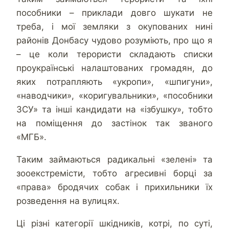
пособники – приклади довго шукати не
треба, і мої земляки з окупованих нині
районів Донбасу чудово розуміють, про що я
– це коли терористи складають списки
проукраїнські налаштованих громадян, до
яких потрапляють «укропи», «шпигуни»,
«наводчики», «коригувальники», «пособники
ЗСУ» та інші кандидати на «ізбушку», тобто
на поміщення до застінок так званого
«МГБ».
Таким займаються радикальні «зелені» та
зооекстремісти, тобто агресивні борці за
«права» бродячих собак і прихильники їх
розведення на вулицях.
Ці різні категорії шкідників, котрі, по суті,