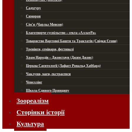
Садхгуру
Симорон
Сім’я (Чарльз Менсон)
Благотворче суспільство – секта «АллатРа»
Товариство Вартової Башти та Трактатів (Свідки Єгови)
Тренінги, семінари, фестивалі
Храм Народів – Джонстаун (Джим Джонс)
Церква Саєнтології (Лафаєт Рональд Хаббард)
Чаклуни, маги, екстрасенси
Ченеллінг
Школа Єдиного Принципу
Зоореалізм
Сторінки історії
Культура