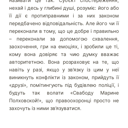
називати це так. Суб’єкт спостереження,
нехай і десь у глибині душі, розуміє: його або
її дії є протиправними і за них законом
передбачено відповідальність. Але його чи її
переконали в тому, що це добре і правильно
– переконали за допомогою схвалення,
заохочення, гри на емоціях, і зробили це ті,
кому вона довіряє та чию думку вважає
авторитетною. Вона розраховує на те, що
навіть у разі, якщо у зв’язку із цим у неї
виникнуть конфлікти із законом, прийдуть її
«друзі», помітингують під будівлею поліції, і
будуть так волати «Свабоду Марине
Полховской!», що правоохоронці просто не
захочуть із ними зв’язуватися.