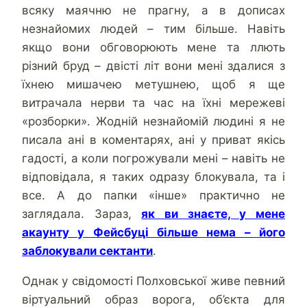
всяку маячню не прагну, а в дописах
незнайомих людей – тим більше. Навіть
якщо вони обговорюють мене та ллють
різний бруд – двісті літ вони мені здалися з
їхнею мишачею метушнею, щоб я ще
витрачала нерви та час на їхні мережеві
«розборки». Жодній незнайомій людині я не
писала ані в коментарях, ані у приват якісь
гадості, а коли погрожували мені – навіть не
відповідала, я таких одразу блокувала, та і
все. А до папки «інше» практично не
заглядала. Зараз,
як ви знаєте, у мене
акаунту у Фейсбуці більше нема – його
заблокували сектанти
.
Однак у свідомості Полховської живе певний
віртуальний образ ворога, об’єкта для