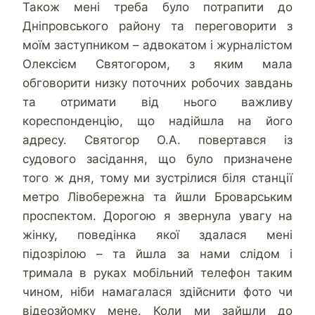
Також мені треба було потрапити до
Дніпровського району та переговорити з
моїм заступником – адвокатом і журналістом
Олексієм Святогором, з яким мала
обговорити низку поточних робочих завдань
та отримати від нього важливу
кореспонденцію, що надійшла на його
адресу. Святогор О.А. повертався із
судового засідання, що було призначене
того ж дня, тому ми зустрілися біля станції
метро Лівобережна та йшли Броварським
проспектом. Дорогою я звернула увагу на
жінку, поведінка якої здалася мені
підозрілою – та йшла за нами слідом і
тримала в руках мобільний телефон таким
чином, ніби намагалася здійснити фото чи
відеозйомку мене. Коли ми зайшли до