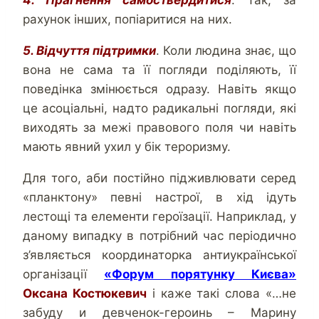
4. Прагнення самоствердитися
. Так, за
рахунок інших, попіаритися на них.
5. Відчуття підтримки
. Коли людина знає, що
вона не сама та її погляди поділяють, її
поведінка змінюється одразу. Навіть якщо
це асоціальні, надто радикальні погляди, які
виходять за межі правового поля чи навіть
мають явний ухил у бік тероризму.
Для того, аби постійно підживлювати серед
«планктону» певні настрої, в хід ідуть
лестощі та елементи героїзації. Наприклад, у
даному випадку в потрібний час періодично
з’являється координаторка антиукраїнської
організації
«Форум порятунку Києва»
Оксана Костюкевич
і каже такі слова «…не
забуду и девченок-героинь – Марину