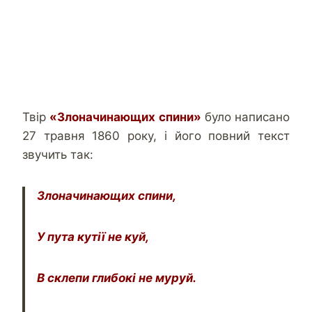
Твір
«Злоначинающих спини»
було написано
27 травня 1860 року, і його повний текст
звучить так:
Злоначинающих спини,
У пута кутії не куй,
В склепи глибокі не муруй.