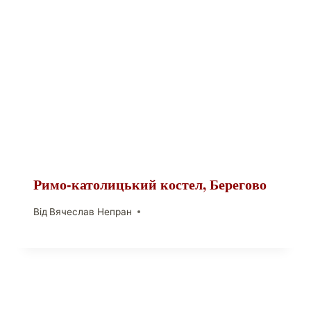
Римо-католицький костел, Берегово
Від
Вячеслав Непран