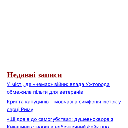
Недавні записи
У місті, де «немає» війни: влада Ужгорода
обмежила пільги для ветеранів
Крипта капуцинів – мовчазна симфонія кісток у
серці Риму
«ШІ довів до самогубства»: душевнохвора з
Київщини створила небезпечний фейк про