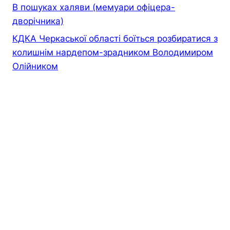
В пошуках халяви (мемуари офiцера-
дворiчника)
КДКА Черкаської області боїться розбиратися з
колишнім нардепом-зрадником Володимиром
Олійником