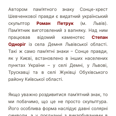
Автором пам’ятного знаку Сонце-хрест
Шевченкової правди є видатний український
скульптор
Роман Петрук
(м. Львів).
Пам’ятник виготовлений з вапняку. Над ним
працював відомий каменотес
Степан
Одноріг
із села Демня Львівської області.
Такі ж само пам’ятні знаки – Сонце правди,
як у Києві, встановлено в інших населених
пунктах України – у селі Демні, у Львові,
Трускавці та в селі Жуківці Обухівського
району Київської області.
Якщо уважно роздивитися пам’ятний знак, то
ми побачимо, що це не просто скульптура.
Його особлива форма наслідує давні солярні
символи, а у поєднанні з викарбуваними в