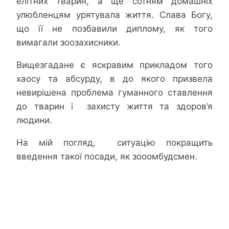
елітних тварин, а ще сотням домашніх
улюбленцям урятувала життя. Слава Богу,
що її не позбавили диплому, як того
вимагали зоозахисники.
Вищезгадане є яскравим прикладом того
хаосу та абсурду, в до якого призвела
невирішена проблема гуманного ставлення
до тварин і захисту життя та здоров’я
людини.
На мій погляд, ситуацію покращить
введення такої посади, як зооомбудсмен.