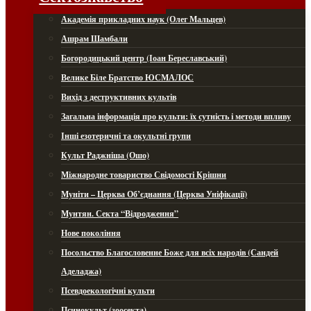
Академія прикладних наук (Олег Мальцев)
Ашрам Шамбали
Богородицький центр (Іоан Береславський)
Велике Біле Братство ЮСМАЛОС
Вихід з деструктивних культів
Загальна інформація про культи: їх сутність і методи впливу
Інші езотеричні та окультні групи
Культ Раджніша (Ошо)
Міжнародне товариство Свідомості Крішни
Муніти – Церква Об’єднання (Церква Уніфікації)
Мунтян. Секта “Відродження”
Нове покоління
Посольство Благословенне Боже для всіх народів (Сандей
Аделаджа)
Псевдоекологічні культи
Псинокульт (зоосекта)