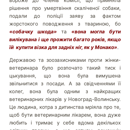
вороже до членів комісії, що прийняла
рішення про умертвіння скаліченої собаки,
подали до поліції заяву за фактом
жорстокого поводження з твариною, бо
«собачку шкода»
та
«вона могла бути
вилікувана і ще прожити багато років, якщо
їй купити візка для задніх ніг, як у Монако»
.
Державою та зоозахисниками проти жінки-
ветеринара було розпочато такий тиск і
цькування, що вона була вимушена
звільнитися з посади. А за свідченнями її
колег, вона була одним з найкращих
ветеринарних лікарів у Новоград-Волинську.
Це людина, котра з дитинства мріяла про те,
щоб бути ветеринарним лікарем, вона дуже
любить і тримає у себе вдома декількох