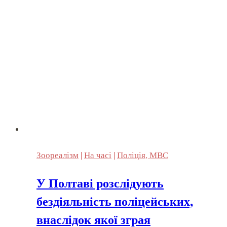
Зоореалізм
|
На часі
|
Поліція, МВС
У Полтаві розслідують
бездіяльність поліцейських,
внаслідок якої зграя