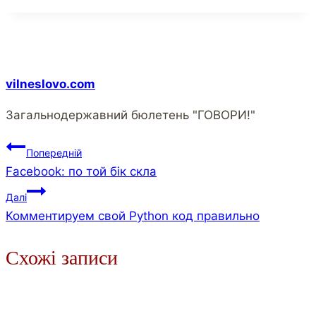
vilneslovo.com
Загальнодержавний бюлетень "ГОВОРИ!"
Навігація
Попередній
Facebook: по той бік скла
записів
Далі
Комментируем свой Python код правильно
Схожі записи