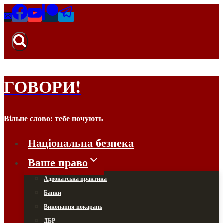
Перейти
до
вмісту
ГОВОРИ!
Вільне слово: тебе почують
Національна безпека
Ваше право
Адвокатська практика
Банки
Виконання покарань
ДБР