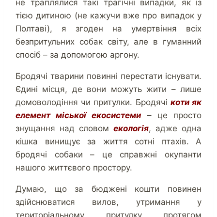
не траплялися такі трагічні випадки, як із
тією дитиною (не кажучи вже про випадок у
Полтаві), я згоден на умертвіння всіх
безпритульних собак світу, але в гуманний
спосіб – за допомогою аргону.
Бродячі тварини повинні перестати існувати.
Єдині місця, де вони можуть жити – лише
домоволодіння чи притулки. Бродячі
коти як
елемент міської екосистеми
– це просто
знущання над словом
екологія
, адже одна
кішка винищує за життя сотні птахів. А
бродячі собаки – це справжні окупанти
нашого життєвого простору.
Думаю, що за бюджені кошти повинен
здійснюватися вилов, утримання у
територіальному притулку протягом