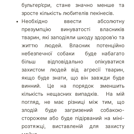
бультер’єри, стане значно менше та
зросте кількість любителів пекінесів.
Необхідно ввести абсолютну
презумпцію винуватості власників
тварин, які заподіяли шкоду здоров’ю та
життю людей. Власник потенційно
небезпечної собаки буде набагато
більш відповідально опікуватися
захистом людей від агресії тварин,
якщо буде знати, що він завжди буде
винний. Це на порядок зменшить
кількість нещасних випадків. На мій
погляд, не має різниці між тим, що
злодій буде загризений собакою-
сторожем або буде підірваний на міні-
розтяжці, виставленій для захисту