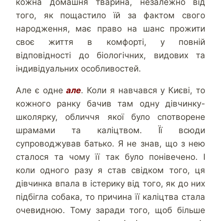
кожна домашня тварина, незалежно від
того, як пощастило їй за фактом свого
народження, має право на шанс прожити
своє життя в комфорті, у повній
відповідності до біологічних, видових та
індивідуальних особливостей.
Але є одне
але
. Коли я навчався у Києві, то
кожного ранку бачив там одну дівчинку-
школярку, обличчя якої було спотворене
шрамами та каліцтвом. Її всюди
супроводжував батько. Я не знав, що з нею
сталося та чому її так було понівечено. І
коли одного разу я став свідком того, ця
дівчинка впала в істерику від того, як до них
підбігла собака, то причина її каліцтва стала
очевидною. Тому заради того, щоб більше