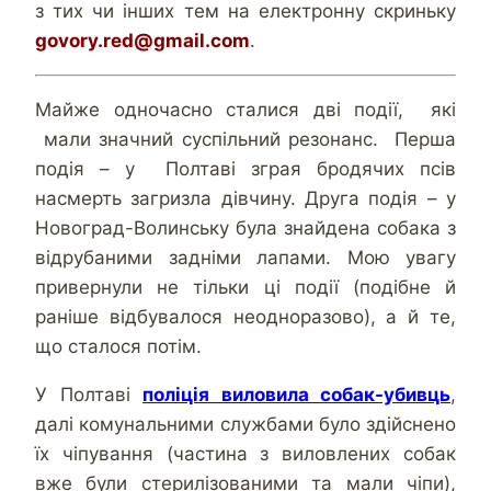
з тих чи інших тем на електронну скриньку
govory.red@gmail.com
.
Майже одночасно сталися дві події, які
мали значний суспільний резонанс. Перша
подія – у Полтаві зграя бродячих псів
насмерть загризла дівчину. Друга подія – у
Новоград-Волинську була знайдена собака з
відрубаними задніми лапами. Мою увагу
привернули не тільки ці події (подібне й
раніше відбувалося неодноразово), а й те,
що сталося потім.
У Полтаві
поліція виловила собак-убивць
,
далі комунальними службами було здійснено
їх чіпування (частина з виловлених собак
вже були стерилізованими та мали чіпи),