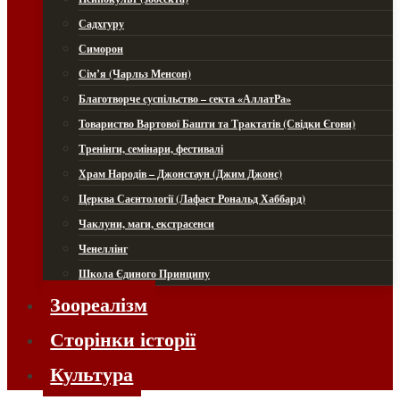
Садхгуру
Симорон
Сім’я (Чарльз Менсон)
Благотворче суспільство – секта «АллатРа»
Товариство Вартової Башти та Трактатів (Свідки Єгови)
Тренінги, семінари, фестивалі
Храм Народів – Джонстаун (Джим Джонс)
Церква Саєнтології (Лафаєт Рональд Хаббард)
Чаклуни, маги, екстрасенси
Ченеллінг
Школа Єдиного Принципу
Зоореалізм
Сторінки історії
Культура