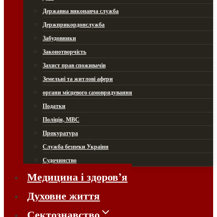
Державна виконавча служба
Держприкордонслужба
Забудовники
Законотворчість
Захист прав споживачів
Земельні та житлові афери
органи місцевого самоврядування
Податки
Поліція, МВС
Прокуратура
Служба безпеки України
Судочинство
Медицина і здоров’я
Духовне життя
Сектознавство