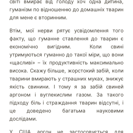
світі вмирає від голоду хоч одна дитина,
гуманізм по відношенню до домашніх тварин
для мене є вторинним.
Втім, мої нерви рятує усвідомлення того
факту, що гуманне ставлення до тварин є
економічно вигідним. Коли свині
утримуються гуманно до такої міри, що вони
«щасливі» – їх продуктивність максимально
висока. Скажу більше, жорстокий забій, коли
тварини вмирають у страшних муках, знижує
якість свинини. І тому я за забій свиней
аргоном і вуглекислим газом. За такого
підходу біль і страждання тварин відсутні, і
це доведено багатьма науковими
дослідами.
У США аргон не застосовується для