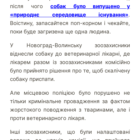
після чого
собак було випущено у
«природнє середовище існування»
.
Воістину, запасайтеся поп-корном і чекайте,
поки буде загризена ще одна людина.
У Новоград-Волинську зоозахисники
віднесли собаку до ветеринарної лікарні, де
лікарем разом із зоозахисниками комісійно
було прийнято рішення про те, щоб скалічену
собаку приспати.
Але місцевою поліцією було порушено не
тільки кримінальне провадження за фактом
жорстокого поводження з тваринами, але і
проти ветеринарного лікаря.
Інші зоозахисники, що були налаштовані