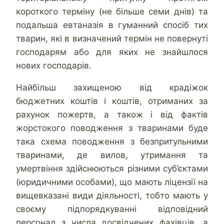
короткого терміну (не більше семи днів) та
подальша евтаназія в гуманний спосіб тих
тварин, які в визначений термін не повернуті
господарям або для яких не знайшлося
нових господарів.
Найбільш захищеною від крадіжок
бюджетних коштів і коштів, отриманих за
рахунок пожертв, а також і від фактів
жорстокого поводження з тваринами буде
така схема поводження з безпритульними
тваринами, де вилов, утримання та
умертвіння здійснюються різними суб’єктами
(юридичними особами), що мають ліцензії на
вищевказані види діяльності, тобто мають у
своєму підпорядкуванні відповідний
персонал з числа досвідчених фахівців, а