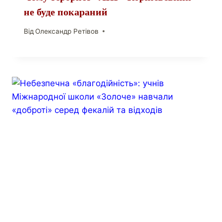
не буде покараний
Від
Олександр Ретівов