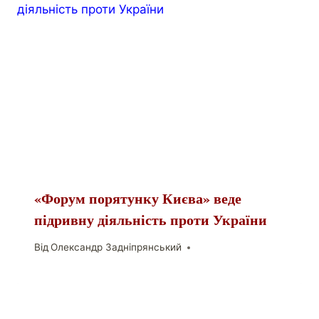
«Форум порятунку Києва» веде
підривну діяльність проти України
Від
Олександр Задніпрянський