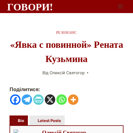
ГОВОРИ!
РЕЗОНАНС
«Явка с повинной» Рената
Кузьмина
Від
Олексій Святогор
Поділитися:
Bio
Latest Posts
Олексій Святогор