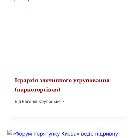
Ієрархія злочинного угруповання
(наркоторгівля)
Від
Євгенія Крупенько