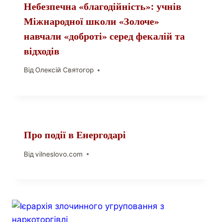
Небезпечна «благодійність»: учнів
Міжнародної школи «Золоче»
навчали «доброті» серед фекалій та
відходів
Від
Олексій Святогор
Про події в Енергодарі
Від
vilneslovo.com