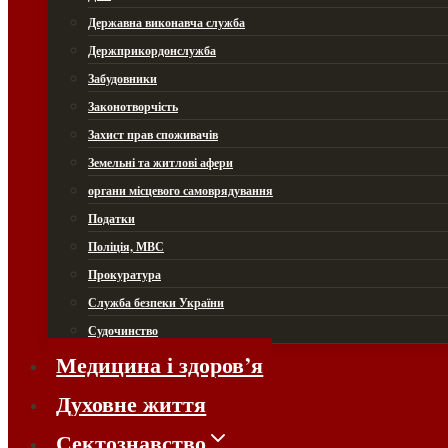
Державна виконавча служба
Держприкордонслужба
Забудовники
Законотворчість
Захист прав споживачів
Земельні та житлові афери
органи місцевого самоврядування
Податки
Поліція, МВС
Прокуратура
Служба безпеки України
Судочинство
Медицина і здоров’я
Духовне життя
Сектознавство