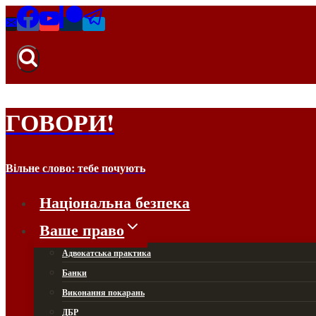
Перейти
до
вмісту
ГОВОРИ!
Вільне слово: тебе почують
Національна безпека
Ваше право
Адвокатська практика
Банки
Виконання покарань
ДБР