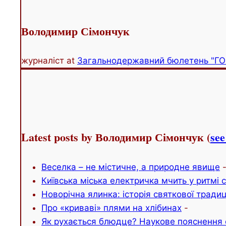
content
below.
Володимир Сімончук
журналіст
at
Загальнодержавний бюлетень "ГО
Latest posts by Володимир Сімончук
(
see
Веселка – не містичне, а природне явище
Київська міська електричка мчить у ритмі 
Новорічна ялинка: історія святкової традиц
Про «криваві» плями на хлібинах
-
Як рухається блюдце? Наукове пояснення 