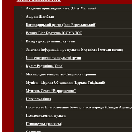
Академія прикладних наук (Олег Мальцев)
Ашрам Шамбали
Богородицький центр (Іоан Береславський)
Велике Біле Братство ЮСМАЛОС
Вихід з деструктивних культів
Загальна інформація про культи: їх сутність і методи впливу
Інші езотеричні та окультні групи
Культ Раджніша (Ошо)
Міжнародне товариство Свідомості Крішни
Муніти – Церква Об’єднання (Церква Уніфікації)
Мунтян. Секта “Відродження”
Нове покоління
Посольство Благословенне Боже для всіх народів (Сандей Аделад
Псевдоекологічні культи
Псинокульт (зоосекта)
Садхгуру