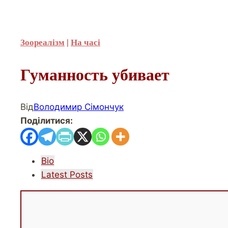
Зоореалізм
|
На часі
Гуманность убивает
Від
Володимир Сімончук
Поділитися:
The
Bio
following
Latest Posts
two
tabs
change