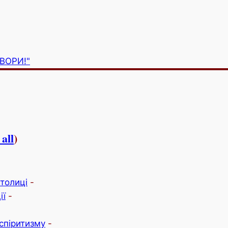
ВОРИ!"
 all
)
-
столиці
-
ії
-
спіритизму
-