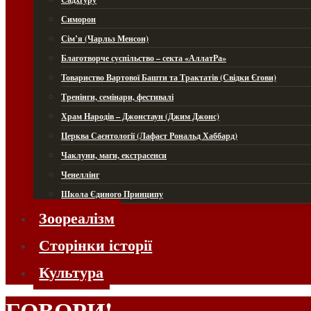
Симорон
Сім’я (Чарльз Менсон)
Благотворче суспільство – секта «АллатРа»
Товариство Вартової Башти та Трактатів (Свідки Єгови)
Тренінги, семінари, фестивалі
Храм Народів – Джонстаун (Джим Джонс)
Церква Саєнтології (Лафаєт Рональд Хаббард)
Чаклуни, маги, екстрасенси
Ченеллінг
Школа Єдиного Принципу
Зоореалізм
Сторінки історії
Культура
ГОВОРИ!