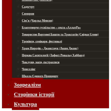
Садхгуру
Симорон
Сім’я (Чарльз Менсон)
Благотворче суспільство – секта «АллатРа»
Товариство Вартової Башти та Трактатів (Свідки Єгови)
Тренінги, семінари, фестивалі
Храм Народів – Джонстаун (Джим Джонс)
Церква Саєнтології (Лафаєт Рональд Хаббард)
Чаклуни, маги, екстрасенси
Ченеллінг
Школа Єдиного Принципу
Зоореалізм
Сторінки історії
Культура