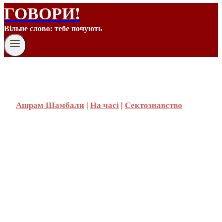
ГОВОРИ!
Вільне слово: тебе почують
Ашрам Шамбали
|
На часі
|
Сектознавство