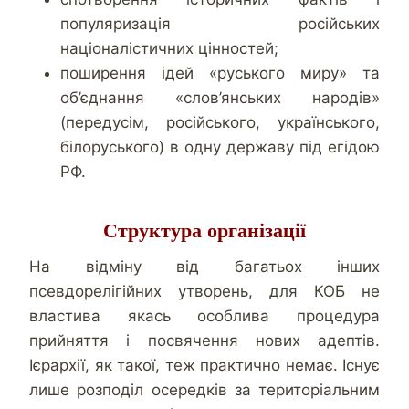
популяризація російських
націоналістичних цінностей;
поширення ідей «руського миру» та
об’єднання «слов’янських народів»
(передусім, російського, українського,
білоруського) в одну державу під егідою
РФ.
Структура організації
На відміну від багатьох інших
псевдорелігійних утворень, для КОБ не
властива якась особлива процедура
прийняття і посвячення нових адептів.
Ієрархії, як такої, теж практично немає. Існує
лише розподіл осередків за територіальним