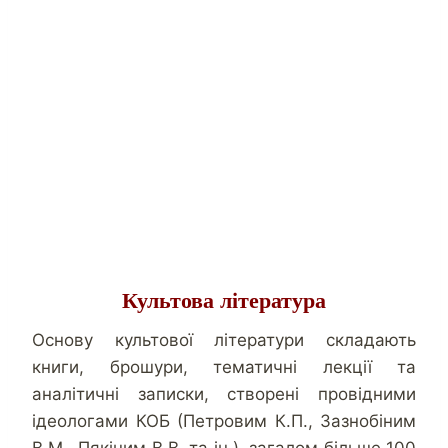
Культова література
Основу культової літератури складають
книги, брошури, тематичні лекції та
аналітичні записки, створені провідними
ідеологами КОБ (Петровим К.П., Зазнобіним
В.М., Пякіним В.В. та ін.), загалом більше 100