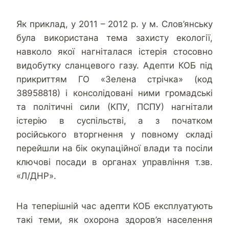
Як приклад, у 2011 – 2012 р. у м. Слов’янську
була використана тема захисту екології,
навколо якої нагніталася істерія стосовно
видобутку сланцевого газу. Адепти КОБ під
прикриттям ГО «Зелена стрічка» (код
38958818) і консолідовані ними громадські
та політичні сили (КПУ, ПСПУ) нагнітали
істерію в суспільстві, а з початком
російського вторгнення у повному складі
перейшли на бік окупаційної влади та посіли
ключові посади в органах управління т.зв.
«Л/ДНР».
На теперішній час адепти КОБ експлуатують
такі теми, як охорона здоров’я населення