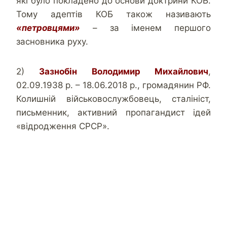
які було покладено до основи доктрини КОБ.
Тому адептів КОБ також називають
«петровцями»
– за іменем першого
засновника руху.
2)
Зазнобін Володимир Михайлович
,
02.09.1938 р. – 18.06.2018 р., громадянин РФ.
Колишній військовослужбовець, сталініст,
письменник, активний пропагандист ідей
«відродження СРСР».