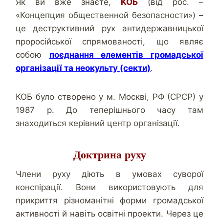
Як ви вже знаєте,
КОБ
(від рос. –
«Концепция общественной безопасности») –
це деструктивний рух антидержавницької
проросійської спрямованості, що являє
собою
поєднання елементів громадської
організації та неокульту (секти)
.
КОБ було створено у м. Москві, РФ (СРСР) у
1987 р. До теперішнього часу там
знаходиться керівний центр організації.
Доктрина руху
Члени руху діють в умовах суворої
конспірації. Вони використовують для
прикриття різноманітні форми громадської
активності й навіть освітні проекти. Через це