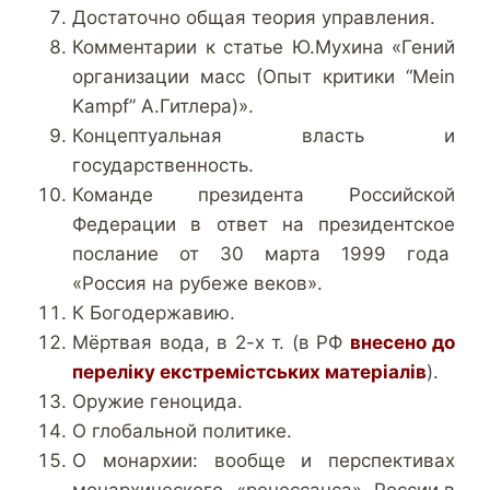
Достаточно общая теория управления.
Комментарии к статье Ю.Мухина «Гений
организации масс (Опыт критики “Mein
Kampf” А.Гитлера)».
Концептуальная власть и
государственность.
Команде президента Российской
Федерации в ответ на президентское
послание от 30 марта 1999 года
«Россия на рубеже веков».
К Богодержавию.
Мёртвая вода, в 2-х т. (в РФ
внесено до
переліку екстремістських матеріалів
).
Оружие геноцида.
О глобальной политике.
О монархии: вообще и перспективах
монархического «ренессанса» России,в