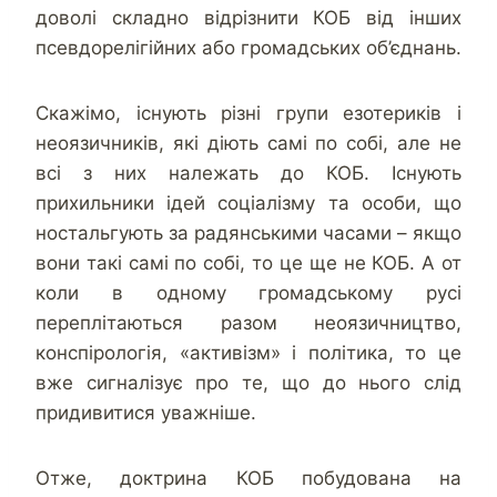
доволі складно відрізнити КОБ від інших
псевдорелігійних або громадських об’єднань.
Скажімо, існують різні групи езотериків і
неоязичників, які діють самі по собі, але не
всі з них належать до КОБ. Існують
прихильники ідей соціалізму та особи, що
ностальгують за радянськими часами – якщо
вони такі самі по собі, то це ще не КОБ. А от
коли в одному громадському русі
переплітаються разом неоязичництво,
конспірологія, «активізм» і політика, то це
вже сигналізує про те, що до нього слід
придивитися уважніше.
Отже, доктрина КОБ побудована на