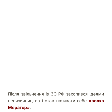
Після звільнення із ЗС РФ захопився ідеями
неоязичництва і став називати себе
«волхв
Мерагор»
.