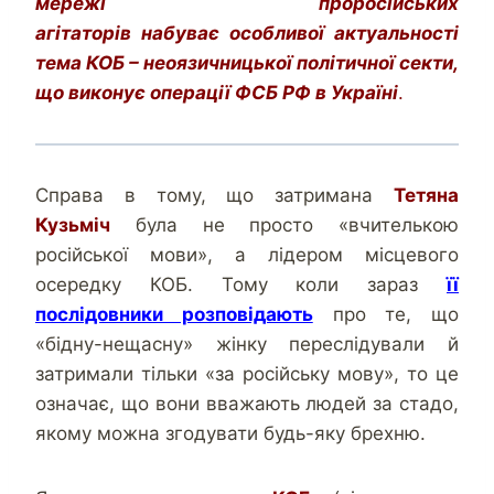
мережі проросійських
агітаторів
набуває
особливої актуальності
тема КОБ – неоязичницької політичної секти,
що виконує операції ФСБ РФ в Україні
.
Справа в тому, що затримана
Тетяна
Кузьміч
була не просто «вчителькою
російської мови», а лідером місцевого
осередку КОБ. Тому коли зараз
її
послідовники розповідають
про те, що
«бідну-нещасну» жінку переслідували й
затримали тільки «за російську мову», то це
означає, що вони вважають людей за стадо,
якому можна згодувати будь-яку брехню.