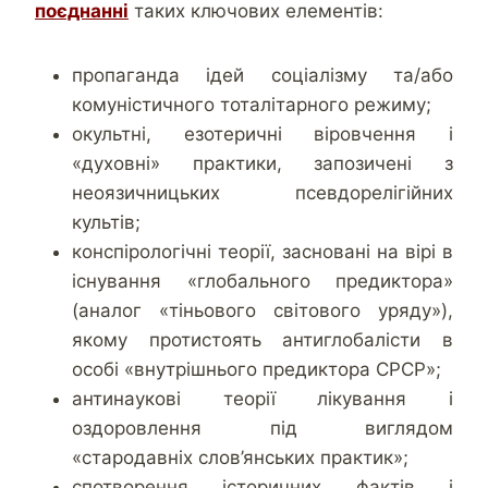
поєднанні
таких ключових елементів:
пропаганда ідей соціалізму та/або
комуністичного тоталітарного режиму;
окультні, езотеричні віровчення і
«духовні» практики, запозичені з
неоязичницьких псевдорелігійних
культів;
конспірологічні теорії, засновані на вірі в
існування «глобального предиктора»
(аналог «тіньового світового уряду»),
якому протистоять антиглобалісти в
особі «внутрішнього предиктора СРСР»;
антинаукові теорії лікування і
оздоровлення під виглядом
«стародавніх слов’янських практик»;
спотворення історичних фактів і