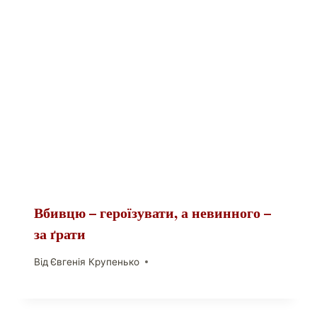
Вбивцю – героїзувати, а невинного –
за ґрати
Від
Євгенія Крупенько