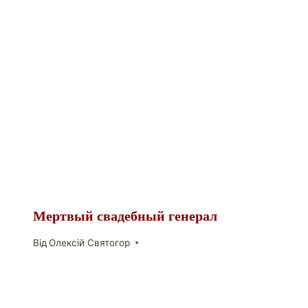
Мертвый свадебный генерал
Від
Олексій Святогор