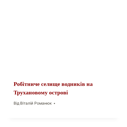
Робітниче селище водників на
Трухановому острові
Від
Віталій Романюк