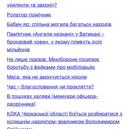
ухилянти «в законі»?
Ролатор-помічник
Бабин яр: спільна могила багатьох народів
Пам’ятник «Ангели незнані» у Ватикані –
бронзовий човен, у якому пливуть долі
мільйонів
Не лише призов: Міноборони посилює
боротьбу з фейками про мобілізацію
Меса, яка не закінчується ніколи
Час – благословення чи прокляття?
В пошуках халяви (мемуари офiцера-
дворiчника)
КДКА Черкаської області боїться розбиратися з
колишнім нардепом-зрадником Володимиром