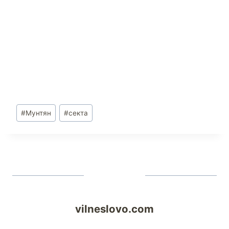
#
Мунтян
#
секта
vilneslovo.com