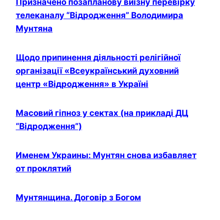
Призначено позапланову виїзну перевірку
телеканалу “Відродження” Володимира
Мунтяна
Щодо припинення діяльності релігійної
організації «Всеукраїнський духовний
центр «Відродження» в Україні
Масовий гіпноз у сектах (на прикладі ДЦ
“Відродження”)
Именем Украины: Мунтян снова избавляет
от проклятий
Мунтянщина. Договір з Богом