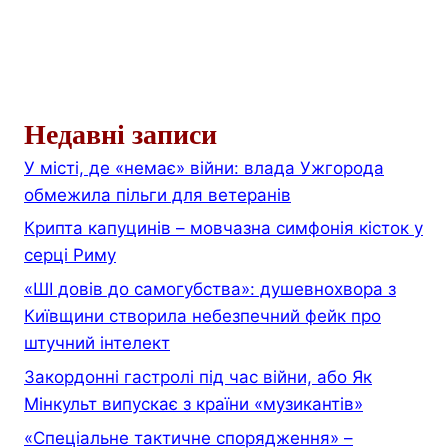
Недавні записи
У місті, де «немає» війни: влада Ужгорода
обмежила пільги для ветеранів
Крипта капуцинів – мовчазна симфонія кісток у
серці Риму
«ШІ довів до самогубства»: душевнохвора з
Київщини створила небезпечний фейк про
штучний інтелект
Закордонні гастролі під час війни, або Як
Мінкульт випускає з країни «музикантів»
«Спеціальне тактичне спорядження» –