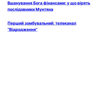
Вшанування Бога фінансами: у що вірять
послідовники Мунтяна
Перший зомбувальний: телеканал
“Відродження”