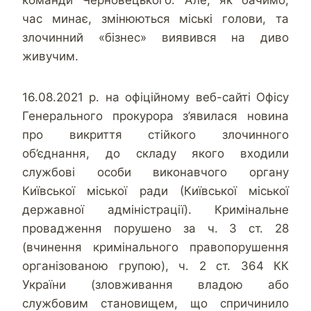
команди Черновецького. Але, як бачимо,
час минає, змінюються міські голови, та
злочинний «бізнес» виявився на диво
живучим.
16.08.2021 р. на офіційному веб-сайті Офісу
Генерального прокурора з’явилася новина
про викриття стійкого злочинного
об’єднання, до складу якого входили
службові особи виконавчого органу
Київської міської ради (Київської міської
державної адміністрації). Кримінальне
провадження порушено за ч. 3 ст. 28
(вчинення кримінального правопорушення
організованою групою), ч. 2 ст. 364 КК
України (зловживання владою або
службовим становищем, що спричинило