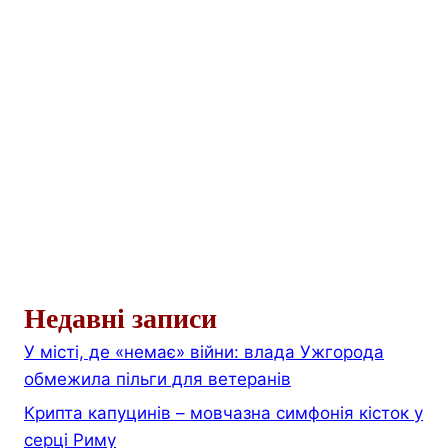
Недавні записи
У місті, де «немає» війни: влада Ужгорода
обмежила пільги для ветеранів
Крипта капуцинів – мовчазна симфонія кісток у
серці Риму