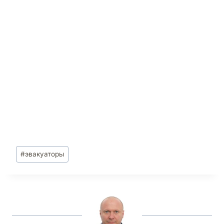
#
эвакуаторы