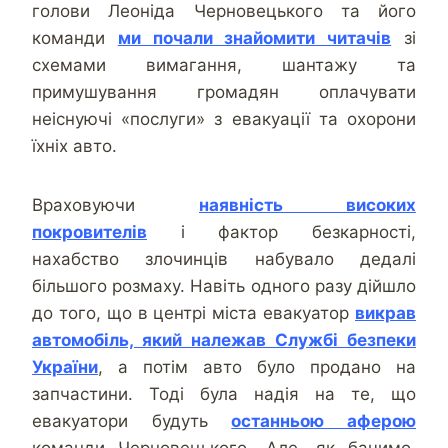
голови Леоніда Черновецького та його
команди
ми почали знайомити читачів
зі
схемами вимагання, шантажу та
примушування громадян оплачувати
неіснуючі «послуги» з евакуації та охорони
їхніх авто.
Враховуючи
наявність високих
покровителів
і фактор безкарності,
нахабство злочинців набувало дедалі
більшого розмаху. Навіть одного разу дійшло
до того, що в центрі міста евакуатор
викрав
автомобіль, який належав Службі безпеки
України
, а потім авто було продано на
запчастини. Тоді була надія на те, що
евакуатори будуть
останньою аферою