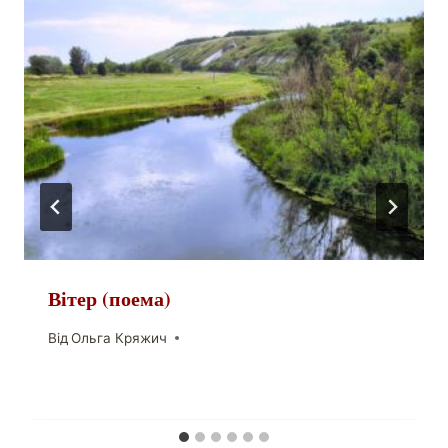
Вітер (поема)
Від
Ольга Кряжич