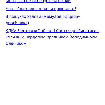
Меса, яка не закінчується ніколи
Час – благословення чи прокляття?
В пошуках халяви (мемуари офiцера-
дворiчника)
КДКА Черкаської області боїться розбиратися з
колишнім нардепом-зрадником Володимиром
Олійником