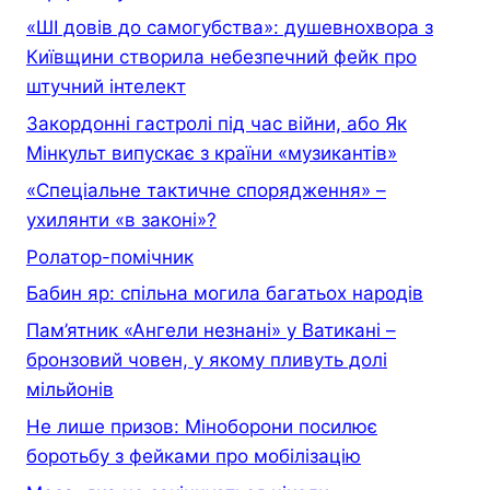
«ШІ довів до самогубства»: душевнохвора з
Київщини створила небезпечний фейк про
штучний інтелект
Закордонні гастролі під час війни, або Як
Мінкульт випускає з країни «музикантів»
«Спеціальне тактичне спорядження» –
ухилянти «в законі»?
Ролатор-помічник
Бабин яр: спільна могила багатьох народів
Пам’ятник «Ангели незнані» у Ватикані –
бронзовий човен, у якому пливуть долі
мільйонів
Не лише призов: Міноборони посилює
боротьбу з фейками про мобілізацію