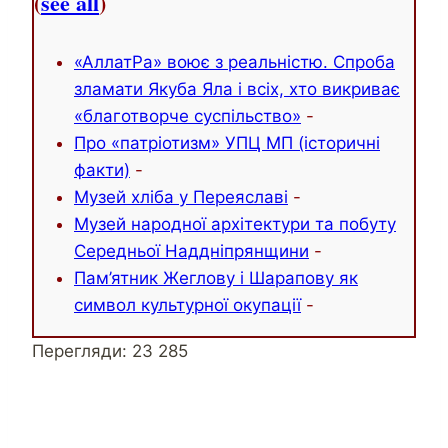
(
see all
)
«АллатРа» воює з реальністю. Спроба
зламати Якуба Яла і всіх, хто викриває
«благотворче суспільство»
-
Про «патріотизм» УПЦ МП (історичні
факти)
-
Музей хліба у Переяславі
-
Музей народної архітектури та побуту
Середньої Наддніпрянщини
-
Пам’ятник Жеглову і Шарапову як
символ культурної окупації
-
Перегляди:
23 285