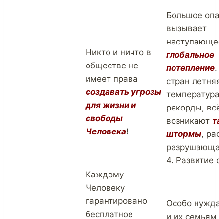
Большое оп
вызывает
наступающе
Никто и ничто в
глобальное
обществе не
потепление
.
имеет права
стран летня
создавать угрозы
температура
для жизни и
рекорды, вс
свободы
возникают
т
Человека
!
штормы
, ра
разрушающая
4. Развитие
Каждому
Человеку
гарантировано
Особо нужд
бесплатное
и их семьям