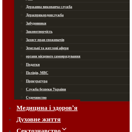
Державна виконавча служба
Держприкордонслужба
Забудовники
Законотворчість
Захист прав споживачів
Земельні та житлові афери
органи місцевого самоврядування
Податки
Поліція, МВС
Прокуратура
Служба безпеки України
Судочинство
Медицина і здоров’я
Духовне життя
Сектознавство