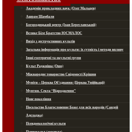
Академія прикладних наук (Олег Мальцев)
Ашрам Шамбали
Богородицький центр (Іоан Береславський)
Велике Біле Братство ЮСМАЛОС
Вихід з деструктивних культів
Загальна інформація про культи: їх сутність і методи впливу
Інші езотеричні та окультні групи
Культ Раджніша (Ошо)
Міжнародне товариство Свідомості Крішни
Муніти – Церква Об’єднання (Церква Уніфікації)
Мунтян. Секта “Відродження”
Нове покоління
Посольство Благословенне Боже для всіх народів (Сандей
Аделаджа)
Псевдоекологічні культи
Псинокульт (зоосекта)