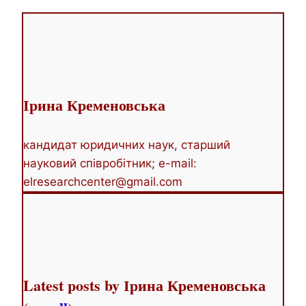
two
tabs
change
content
below.
Ірина Кременовська
кандидат юридичних наук, старший
науковий співробітник; e-mail:
elresearchcenter@gmail.com
Latest posts by Ірина Кременовська