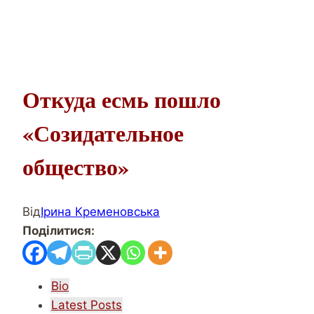
Откуда есмь пошло
«Созидательное
общество»
Від
Ірина Кременовська
Поділитися:
The
Bio
following
Latest Posts