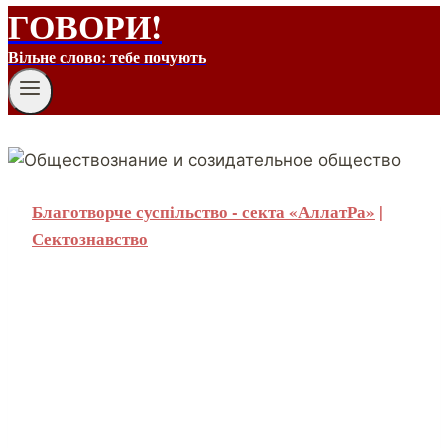
ГОВОРИ!
Вільне слово: тебе почують
Благотворче суспільство - секта «АллатРа»
|
Сектознавство