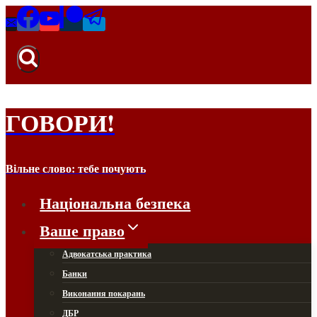
Перейти
до
вмісту
ГОВОРИ!
Вільне слово: тебе почують
Національна безпека
Ваше право
Адвокатська практика
Банки
Виконання покарань
ДБР