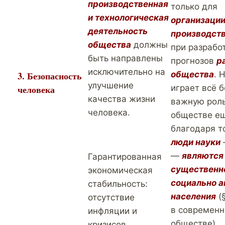
производственная
только для
и технологическая
организаци
деятельность
производст
общества
должны
при разрабо
быть направлены
прогнозов
р
исключительно на
3. Безопасность
общества
. 
улучшение
человека
играет всё 
качества жизни
важную роль
человека.
обществе е
благодаря т
люди науки
—
являются
Гарантированная
существенн
экономическая
социально а
стабильность:
населения
(§
отсутствие
в современ
инфляции и
обществе)
кризисов,