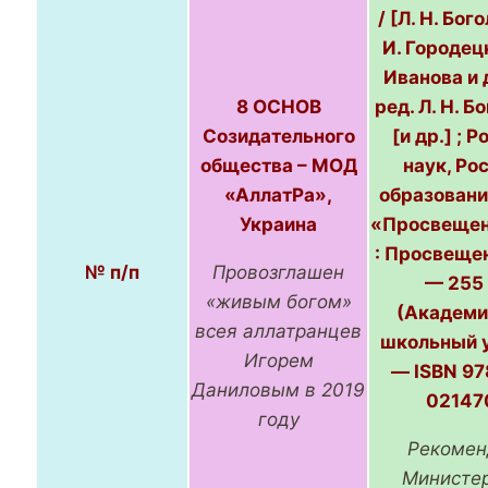
/ [Л. Н. Бог
И. Городецк
Иванова и д
8 ОСНОВ
ред. Л. Н. 
Созидательного
[и др.] ; Р
общества – МОД
наук, Рос
«АллатРа»,
образовани
Украина
«Просвещен
: Просвещен
№ п/п
Провозглашен
— 255 
«живым богом»
(Академи
всея аллатранцев
школьный у
Игорем
— ISBN 97
Даниловым в 2019
02147
году
Рекомен
Министе