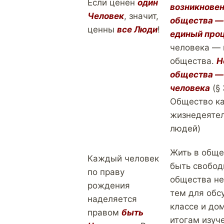
Если ценен
один
возникнове
Человек
, значит,
общества —
ценны
все Люди
!
единый про
человека — 
общества.
Н
общества — 
человека
(§ 
Общество к
жизнедеяте
людей)
Жить в обще
Каждый человек
быть свобод
по праву
общества не
рождения
тем для обс
наделяется
классе и до
правом
быть
итогам изуч