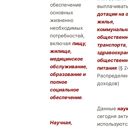
обеспечение
выплачиват
основных
дотации на 
жизненно
жилья,
необходимых
коммунальны
потребностей,
общественн
включая
пищу,
транспорта,
жилище,
здравоохран
медицинское
общественн
обслуживание,
питания
(§ 2
образование и
Распределе
полное
доходов)
социальное
обеспечение
.
Данные
нау
сегодня акт
Научная,
используютс