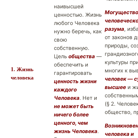
наивысшей
Могуществ
ценностью. Жизнь
человеческ
любого Человека
разума
, изб
нужно беречь, как
от законов 
свою
природы, со
собственную.
грандиозног
Цель
общества
—
культуры пр
обеспечить и
1. Жизнь
многих к выв
гарантировать
человека
человек — 
ценность жизни
высшее
и ж
каждого
собственны
Человека
. Нет и
(§ 2. Человек
не может быть
общество, п
ничего более
ценного, чем
Возникнове
жизнь Человека
.
человека и