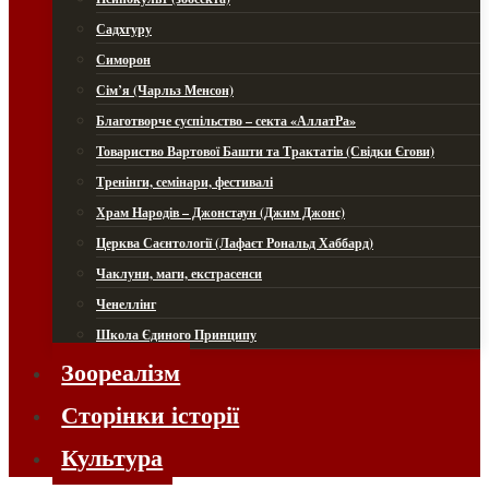
Садхгуру
Симорон
Сім’я (Чарльз Менсон)
Благотворче суспільство – секта «АллатРа»
Товариство Вартової Башти та Трактатів (Свідки Єгови)
Тренінги, семінари, фестивалі
Храм Народів – Джонстаун (Джим Джонс)
Церква Саєнтології (Лафаєт Рональд Хаббард)
Чаклуни, маги, екстрасенси
Ченеллінг
Школа Єдиного Принципу
Зоореалізм
Сторінки історії
Культура