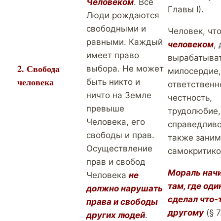
Человеком
. Все
Главы І).
Люди рождаются
свободными и
Человек, чт
равными. Каждый
человеком
,
имеет право
вырабатыват
2. Свобода
выбора. Не может
милосердие,
человека
быть никто и
ответственн
ничто на Земле
честность,
превыше
трудолюбие,
Человека, его
справедливо
свободы и прав.
также заним
Осуществление
самокритико
прав и свобод
Мораль нач
Человека
не
там, где оди
должно нарушать
сделал что-
права и свободы
другому
(§ 7
других людей
.