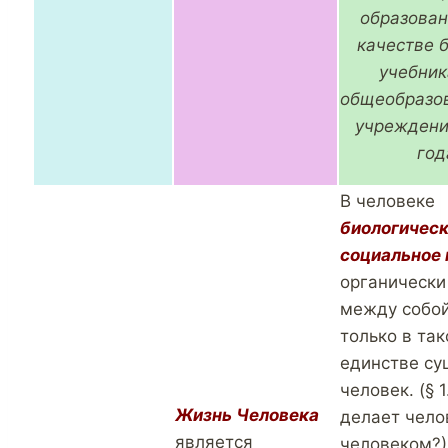
образован
качестве 
учебник
общеобразо
учреждени
год
В человеке
биологическ
социальное 
органически
между собой
только в та
единстве су
человек. (§ 1
Жизнь Человека
делает чело
является
человеком?)