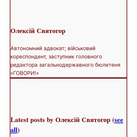
change
content
below.
Олексій Святогор
Автономний адвокат; військовий
кореспондент, заступник головного
редактора загальнодержавного бюлетеня
«ГОВОРИ!»
Latest posts by Олексій Святогор
(
see
all
)