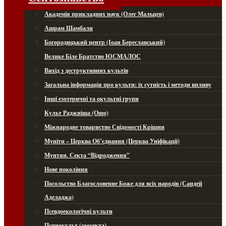
Академія прикладних наук (Олег Мальцев)
Ашрам Шамбали
Богородицький центр (Іоан Береславський)
Велике Біле Братство ЮСМАЛОС
Вихід з деструктивних культів
Загальна інформація про культи: їх сутність і методи впливу
Інші езотеричні та окультні групи
Культ Раджніша (Ошо)
Міжнародне товариство Свідомості Крішни
Муніти – Церква Об’єднання (Церква Уніфікації)
Мунтян. Секта “Відродження”
Нове покоління
Посольство Благословенне Боже для всіх народів (Сандей
Аделаджа)
Псевдоекологічні культи
Псинокульт (зоосекта)