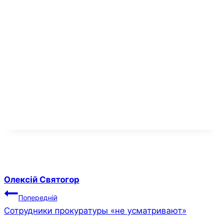
Олексій Святогор
Навігація
Попередній
Сотрудники прокуратуры «не усматривают»
записів