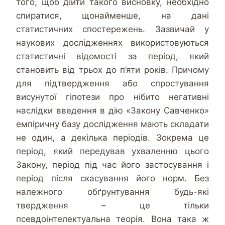
того, щоб дійти такого висновку, необхідно
спиратися, щонайменше, на дані
статистичних спостережень. Зазвичай у
наукових дослідженнях використовуються
статистичні відомості за період, який
становить від трьох до п’яти років. Причому
для підтвердження або спростування
висунутої гіпотези про нібито негативні
наслідки введення в дію «Закону Савченко»
емпіричну базу дослідження мають складати
не один, а декілька періодів. Зокрема це
період, який передував ухваленню цього
Закону, період під час його застосування і
період після скасування його норм. Без
належного обґрунтування будь-які
твердження – це тільки
псевдоінтелектуальна теорія. Вона така ж