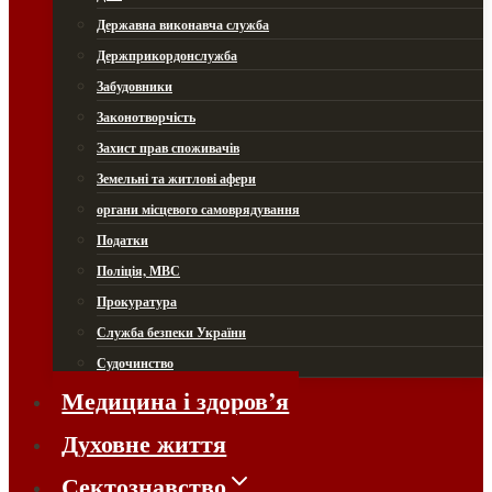
Державна виконавча служба
Держприкордонслужба
Забудовники
Законотворчість
Захист прав споживачів
Земельні та житлові афери
органи місцевого самоврядування
Податки
Поліція, МВС
Прокуратура
Служба безпеки України
Судочинство
Медицина і здоров’я
Духовне життя
Сектознавство