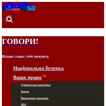
Перейти
до
вмісту
ГОВОРИ!
Вільне слово: тебе почують
Національна безпека
Ваше право
Адвокатська практика
Банки
Виконання покарань
ДБР