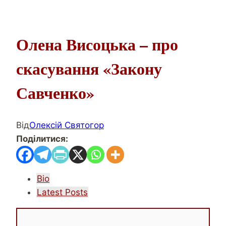
Олена Висоцька – про
скасування «Закону
Савченко»
Від
Олексій Святогор
Поділитися:
The
Bio
following
Latest Posts
two
tabs