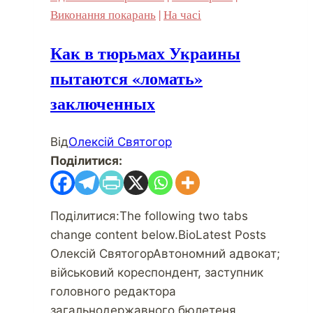
Виконання покарань
|
На часі
Как в тюрьмах Украины
пытаются «ломать»
заключенных
Від
Олексій Святогор
Поділитися:
Поділитися:The following two tabs
change content below.BioLatest Posts
Олексій СвятогорАвтономний адвокат;
військовий кореспондент, заступник
головного редактора
загальнодержавного бюлетеня