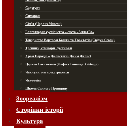
Садхгуру
Симорон
Сім’я (Чарльз Менсон)
Благотворче суспільство – секта «АллатРа»
Товариство Вартової Башти та Трактатів (Свідки Єгови)
Тренінги, семінари, фестивалі
Храм Народів – Джонстаун (Джим Джонс)
Церква Саєнтології (Лафаєт Рональд Хаббард)
Чаклуни, маги, екстрасенси
Ченеллінг
Школа Єдиного Принципу
Зоореалізм
Сторінки історії
Культура