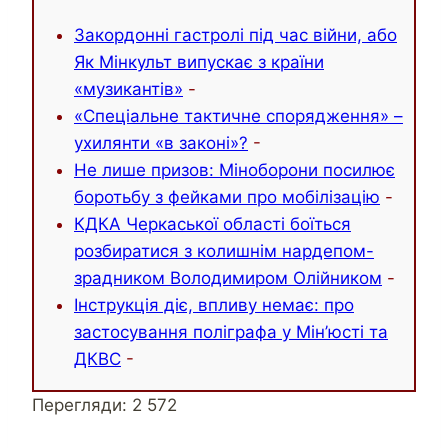
Закордонні гастролі під час війни, або
Як Мінкульт випускає з країни
«музикантів»
-
«Спеціальне тактичне спорядження» –
ухилянти «в законі»?
-
Не лише призов: Міноборони посилює
боротьбу з фейками про мобілізацію
-
КДКА Черкаської області боїться
розбиратися з колишнім нардепом-
зрадником Володимиром Олійником
-
Інструкція діє, впливу немає: про
застосування поліграфа у Мін’юсті та
ДКВС
-
Перегляди:
2 572