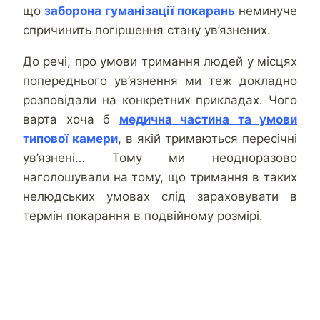
що
заборона гуманізації покарань
неминуче
спричинить погіршення стану ув’язнених.
До речі, про умови тримання людей у місцях
попереднього ув’язнення ми теж докладно
розповідали на конкретних прикладах. Чого
варта хоча б
медична частина та умови
типової камери
, в якій тримаються пересічні
ув’язнені… Тому ми неодноразово
наголошували на тому, що тримання в таких
нелюдських умовах слід зараховувати в
термін покарання в подвійному розмірі.