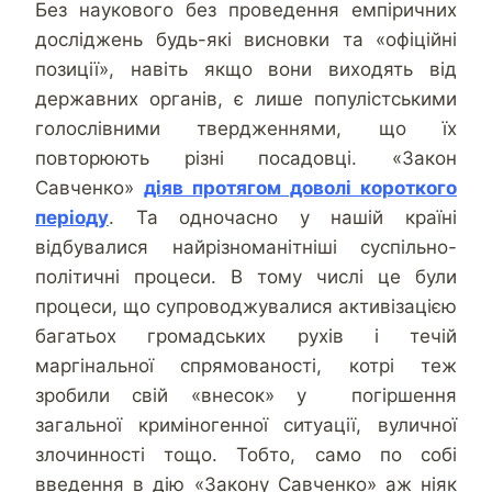
Без наукового без проведення емпіричних
досліджень будь-які висновки та «офіційні
позиції», навіть якщо вони виходять від
державних органів, є лише популістськими
голослівними твердженнями, що їх
повторюють різні посадовці. «Закон
Савченко»
діяв протягом доволі короткого
періоду
. Та одночасно у нашій країні
відбувалися найрізноманітніші суспільно-
політичні процеси. В тому числі це були
процеси, що супроводжувалися активізацією
багатьох громадських рухів і течій
маргінальної спрямованості, котрі теж
зробили свій «внесок» у погіршення
загальної криміногенної ситуації, вуличної
злочинності тощо. Тобто, само по собі
введення в дію «Закону Савченко» аж ніяк