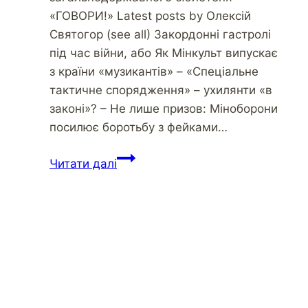
«ГОВОРИ!» Latest posts by Олексій
Святогор (see all) Закордонні гастролі
під час війни, або Як Мінкульт випускає
з країни «музикантів» – «Спеціальне
тактичне спорядження» – ухилянти «в
законі»? – Не лише призов: Міноборони
посилює боротьбу з фейками…
Олена
Читати далі
Висоцька
–
про
скасування
«Закону
Савченко»